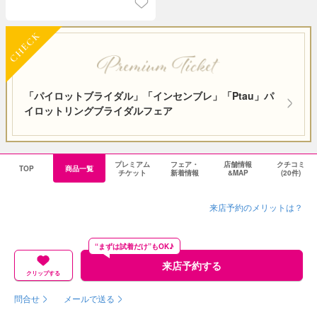
「パイロットブライダル」「インセンブレ」「Ptau」パ
イロットリングブライダルフェア
プレミアム
フェア・
店舗情報
クチコミ
TOP
商品一覧
チケット
新着情報
&MAP
(20件)
来店予約のメリットは？
“まずは試着だけ”もOK♪
来店予約する
クリップする
問合せ
メールで送る