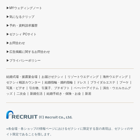
MYウェディングノート
気になるクリップ
予約・資料請求履歴
ゼクシィ PCサイト
お問合わせ
広告掲載に関するお問合わせ
プライバシーポリシー
結婚式場・披露宴会場
お届けゼクシィ
リゾートウエディング
海外ウエディング
ゼクシィ相談カウンター
結婚指輪・婚約指輪
ドレス
ブライダルエステ
ブーケ
写真・ビデオ
引出物、引菓子、プチギフト
ペーパーアイテム
演出・ウエルカムグ
ッズ
二次会
新婚生活
結婚手続き・保険・お金
新居
※各会場・各ショップの情報ページにおけるゼクシィに限定する旨の表現は、ゼクシィのサ
イト限定であることを指します。