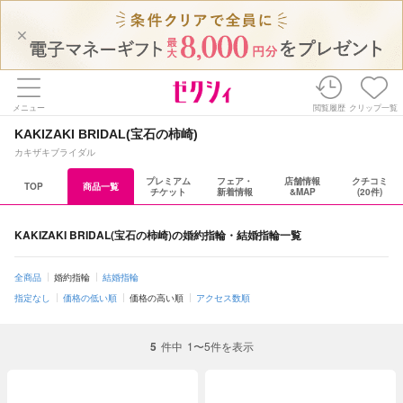
メニュー
閲覧履歴
クリップ一覧
KAKIZAKI BRIDAL(宝石の柿崎)
カキザキブライダル
プレミアム
フェア・
店舗情報
クチコミ
TOP
商品一覧
チケット
新着情報
&MAP
(20件)
KAKIZAKI BRIDAL(宝石の柿崎)の婚約指輪・結婚指輪一覧
全商品
婚約指輪
結婚指輪
指定なし
価格の低い順
価格の高い順
アクセス数順
5
件中
1〜5件を表示