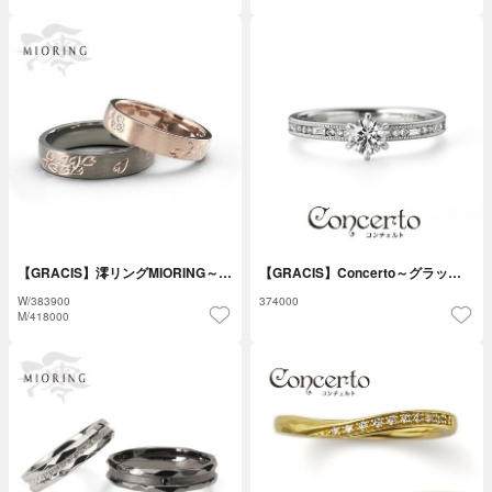
【GRACIS】澪リングMIORING～…
【GRACIS】Concerto～グラッ…
W/
383900
374000
M/
418000