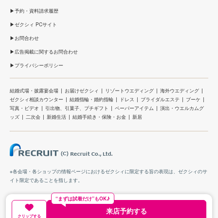
予約・資料請求履歴
ゼクシィ PCサイト
お問合わせ
広告掲載に関するお問合わせ
プライバシーポリシー
結婚式場・披露宴会場
お届けゼクシィ
リゾートウエディング
海外ウエディング
ゼクシィ相談カウンター
結婚指輪・婚約指輪
ドレス
ブライダルエステ
ブーケ
写真・ビデオ
引出物、引菓子、プチギフト
ペーパーアイテム
演出・ウエルカムグ
ッズ
二次会
新婚生活
結婚手続き・保険・お金
新居
※各会場・各ショップの情報ページにおけるゼクシィに限定する旨の表現は、ゼクシィのサ
イト限定であることを指します。
“まずは試着だけ”もOK♪
来店予約する
クリップする