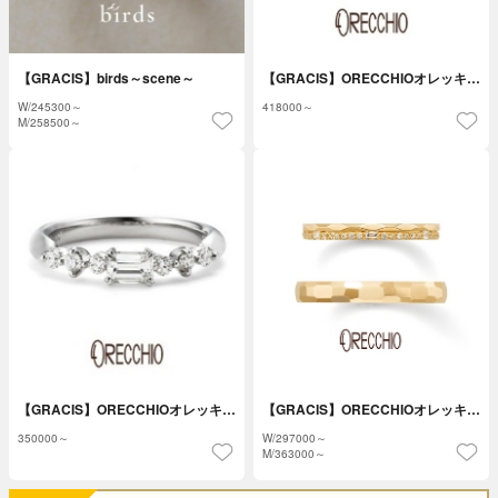
【GRACIS】birds～scene～
【GRACIS】ORECCHIOオレッキ…
W/
245300～
418000～
M/
258500～
【GRACIS】ORECCHIOオレッキ…
【GRACIS】ORECCHIOオレッキ…
350000～
W/
297000～
M/
363000～