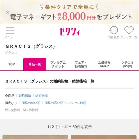
メニュー
閲覧履歴
クリップ一覧
ＧＲＡＣＩＳ（グラシス）
グラシス
プレミアム
フェア・
店舗情報
クチコミ
TOP
商品一覧
チケット
新着情報
&MAP
(95件)
ＧＲＡＣＩＳ（グラシス）の婚約指輪・結婚指輪一覧
全商品
婚約指輪
結婚指輪
指定なし
価格の低い順
価格の高い順
アクセス数順
W＝女性用、M＝男性用
112
件中
41〜60件を表示