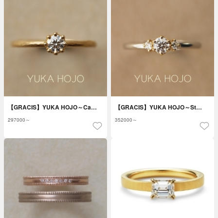
【GRACIS】YUKA HOJO～Ca…
【GRACIS】YUKA HOJO～St…
297000～
352000～