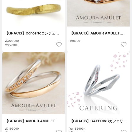
【GRACIS】Concertoコンチェ…
【GRACIS】AMOUR AMULET…
W/
220000
198000～
M/
275000
【GRACIS】AMOUR AMULET…
【GRACIS】CAFERINGカフェリ…
W/
195000
W/
185900～