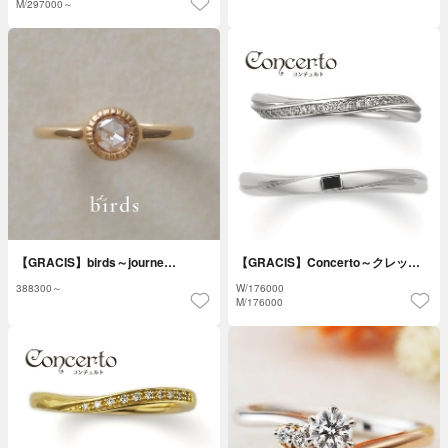
M/
297000～
【GRACIS】birds～journe…
【GRACIS】Concerto～クレッ…
388300～
W/
176000
M/
176000