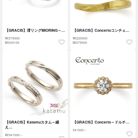
【GRACIS】澪リングMIORING～…
【GRACIS】Concertoコンチェ…
W/
275000
W/
220000
M/
243100
M/
275000
【GRACIS】Katamuカタム～縁
【GRACIS】Concerto～ドルチ…
え…
341000～
W/
341000～