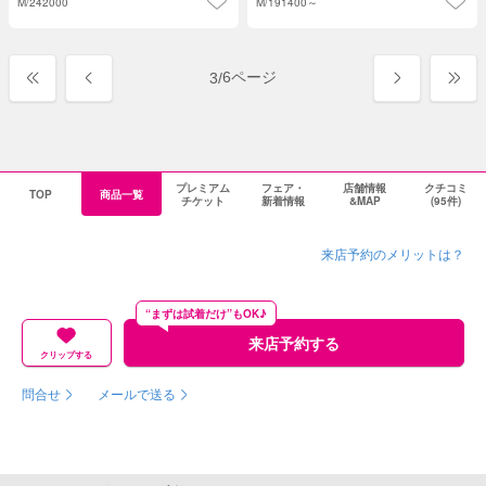
M/
242000
M/
191400～
6ページ
3
/
プレミアム
フェア・
店舗情報
クチコミ
TOP
商品一覧
チケット
新着情報
&MAP
(95件)
来店予約のメリットは？
“まずは試着だけ”もOK♪
来店予約する
クリップする
問合せ
メールで送る