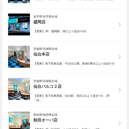
岩手県/岩手県全域
盛岡店
【電車】JR「盛岡駅」南口より徒歩10分
宮城県/宮城県全域
仙台本店
【電車】地下鉄南北線「勾当台公園」駅南3番出口より徒歩1分
宮城県/宮城県全域
仙台パルコ２店
【電車】地下鉄東西線「仙台駅」南出口2より徒歩1分、JR
「仙…
秋田県/秋田県全域
秋田オーパ店