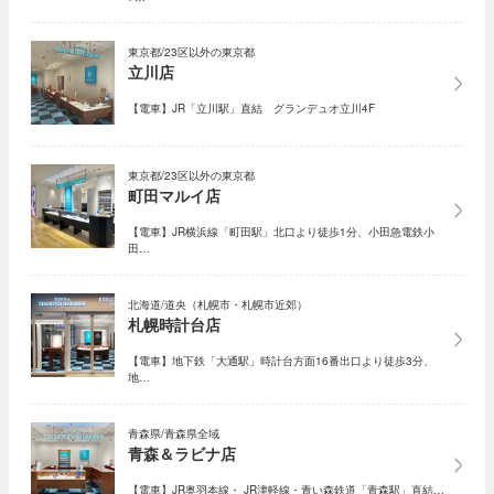
東京都/23区以外の東京都
立川店
【電車】JR「立川駅」直結 グランデュオ立川4F
東京都/23区以外の東京都
町田マルイ店
【電車】JR横浜線「町田駅」北口より徒歩1分、小田急電鉄小
田…
北海道/道央（札幌市・札幌市近郊）
札幌時計台店
【電車】地下鉄「大通駅」時計台方面16番出口より徒歩3分、
地…
青森県/青森県全域
青森＆ラビナ店
【電車】JR奥羽本線・ JR津軽線・青い森鉄道「青森駅」直結…