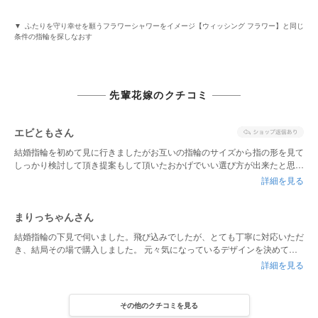
ふたりを守り幸せを願うフラワーシャワーをイメージ【ウィッシング フラワー】と同じ
条件の指輪を探しなおす
先輩花嫁のクチコミ
エビともさん
結婚指輪を初めて見に行きましたがお互いの指輪のサイズから指の形を見て
しっかり検討して頂き提案もして頂いたおかげでいい選び方が出来たと思い
ます。お互いがとても気に入ったリングを選ぶことが出来たのもダイヤモン
詳細を見る
ドシライシさんの接客技術からお客様にいい物を提供しようという心が見え
たからだと思います。とてもいい結婚指輪になったと思います。
まりっちゃんさん
結婚指輪の下見で伺いました。飛び込みでしたが、とても丁寧に対応いただ
き、結局その場で購入しました。 元々気になっているデザインを決めて伺
ったのですが、スタッフの方が似合いそうと紹介していただいた指輪がとて
詳細を見る
も気に入り、その場で購入を決めました。 なんと言っても付けた際のダイ
ヤの輝きが強く、「この指輪を毎日付けたい！」と思ったのが決め手です。
その他のクチコミを見る