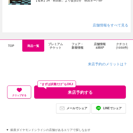
【電車】JR「秋田駅」より徒歩2分 秋田オーパ8F
店舗情報をすべて見る
プレミアム
フェア・
店舗情報
クチコミ
TOP
商品一覧
チケット
新着情報
&MAP
(1058件)
来店予約のメリットは？
“まずは試着だけ”もOK♪
来店予約する
クリップする
メールでシェア
LINEでシェア
銀座ダイヤモンドシライシの店舗があるエリアで探しなおす