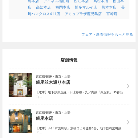
島本店
アイネス福山店
松江本店
高松本店
松山本
店
高知本店
福岡本店
博多マルイ店
熊本本店
長
崎ハマクロス411店
アミュプラザ鹿児島店
宮崎店
フェア・新着情報をもっと見る
店舗情報
東京都/銀座・東京・上野
銀座並木通り本店
【電車】地下鉄銀座線・日比谷線・丸ノ内線「銀座駅」B5番出
口…
東京都/銀座・東京・上野
銀座本店
【電車】JR「有楽町駅」京橋口より徒歩5分、地下鉄有楽町線
「…