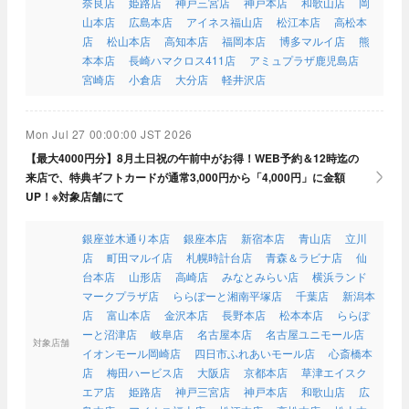
奈良店
姫路店
神戸三宮店
神戸本店
和歌山店
岡
山本店
広島本店
アイネス福山店
松江本店
高松本
店
松山本店
高知本店
福岡本店
博多マルイ店
熊
本本店
長崎ハマクロス411店
アミュプラザ鹿児島店
宮崎店
小倉店
大分店
軽井沢店
Mon Jul 27 00:00:00 JST 2026
【最大4000円分】8月土日祝の午前中がお得！WEB予約＆12時迄の
来店で、特典ギフトカードが通常3,000円から「4,000円」に金額
UP！※対象店舗にて
銀座並木通り本店
銀座本店
新宿本店
青山店
立川
店
町田マルイ店
札幌時計台店
青森＆ラビナ店
仙
台本店
山形店
高崎店
みなとみらい店
横浜ランド
マークプラザ店
ららぽーと湘南平塚店
千葉店
新潟本
店
富山本店
金沢本店
長野本店
松本本店
ららぽ
ーと沼津店
岐阜店
名古屋本店
名古屋ユニモール店
対象店舗
イオンモール岡崎店
四日市ふれあいモール店
心斎橋本
店
梅田ハービス店
大阪店
京都本店
草津エイスク
エア店
姫路店
神戸三宮店
神戸本店
和歌山店
広