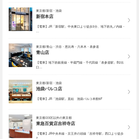
東京都/新宿・池袋
新宿本店
【電車】JR「新宿駅」中央東口より徒歩3分、地下鉄丸ノ内線・
…
東京都/青山・渋谷・恵比寿・六本木・表参道
青山店
【電車】地下鉄銀座線・半蔵門線・千代田線「表参道駅」B2出
口…
東京都/新宿・池袋
池袋パルコ店
【電車】JR「池袋駅」直結 池袋パルコ本館6F
東京都/23区以外の東京都
東急百貨店吉祥寺店
【電車】JR中央本線・京王井の頭線「吉祥寺駅」西口より徒歩
7…