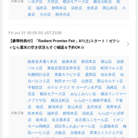
ン水戸店
大宮店
横浜モアーズ店
横浜元町店
柏
対象店舗
店
福井店
静岡本店
浜松店
奈良店
岡山本店
小
倉店
大分店
軽井沢店
Fri Jul 31 00:00:00 JST 2026
【豪華特典付】「Radiant Promise Fair」8/1(土)スタート！ゼクシ
ィなら週末の空き状況もすぐ確認＆予約OK☆
銀座並木通り本店
銀座本店
新宿本店
青山店
池袋
パルコ店
東急百貨店吉祥寺店
立川店
町田マルイ店
札幌時計台店
青森＆ラビナ店
盛岡店
仙台本店
仙
台パルコ２店
秋田オーパ店
山形店
郡山モルティ店
宇都宮店
ホテル テラス ザ ガーデン水戸店
高崎店
大
宮店
横浜モアーズ店
みなとみらい店
横浜ランドマー
クプラザ店
横浜元町店
ららぽーと湘南平塚店
千葉
店
柏店
新潟本店
富山本店
金沢本店
長野本店
松本本店
福井店
静岡本店
浜松店
ららぽーと沼津
対象店舗
店
岐阜店
名古屋本店
名古屋ユニモール店
イオン
モール岡崎店
四日市ふれあいモール店
心斎橋本店
梅
田ハービス店
大阪店
京都本店
草津エイスクエア店