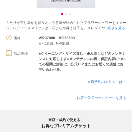
ふたりを守り幸せを願うという意味が込められたフラワーシャワーをイメー
ジ。レディースマリッジは、花びらが舞う様子を、メレダイヤ
続きを見る
価格
W/237000
M/258500
W＝女性用、M=男性用
商品詳細
■クリーニング・サイズ直し・歪み直しなどのメンテナ
ンスに対応します※メンテナンス内容・保証内容につい
ての期間と詳細は、公式ＨＰまたはお近くの店舗にお
問い合わせを。
来店予約のメリットは？
お店の公式ホームページを見る
来店・成約で使える！
お得なプレミアムチケット