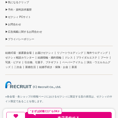
気になるクリップ
予約・資料請求履歴
ゼクシィ PCサイト
お問合わせ
広告掲載に関するお問合わせ
プライバシーポリシー
結婚式場・披露宴会場
お届けゼクシィ
リゾートウエディング
海外ウエディング
ゼクシィ相談カウンター
結婚指輪・婚約指輪
ドレス
ブライダルエステ
ブーケ
写真・ビデオ
引出物、引菓子、プチギフト
ペーパーアイテム
演出・ウエルカムグ
ッズ
二次会
新婚生活
結婚手続き・保険・お金
新居
※各会場・各ショップの情報ページにおけるゼクシィに限定する旨の表現は、ゼクシィのサ
イト限定であることを指します。
“まずは試着だけ”もOK♪
来店予約する