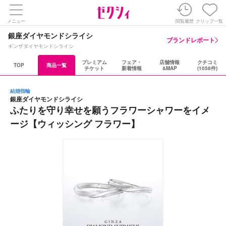
メニュー
閲覧履歴
クリップ一覧
銀座ダイヤモンドシライシ
ブランドレポート
ギンザダイヤモンドシライシ
プレミアム
フェア・
店舗情報
クチコミ
TOP
商品一覧
チケット
新着情報
&MAP
(1058件)
結婚指輪
銀座ダイヤモンドシライシ
ふたりを守り幸せを願うフラワーシャワーをイメ
ージ【ウィッシング フラワー】