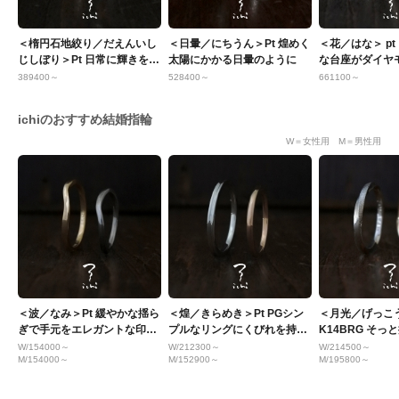
＜楕円石地絞り／だえんいし
＜日暈／にちうん＞Pt 煌めく
＜花／はな＞ p
じしぼり＞Pt 日常に輝きを。
太陽にかかる日暈のように
な台座がダイヤ
普段使いのエンゲージ
込む
389400～
528400～
661100～
ichiのおすすめ結婚指輪
W＝女性用 M＝男性用
＜波／なみ＞Pt 緩やかな揺ら
＜煌／きらめき＞Pt PGシン
＜月光／げっこう
ぎで手元をエレガントな印象
プルなリングにくびれを持た
K14BRG そっ
に
せスタイリッシュなリング
ングに月光が宿
W/154000～
W/212300～
W/214500～
M/154000～
M/152900～
M/195800～