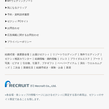
MYウェディングノート
気になるクリップ
予約・資料請求履歴
ゼクシィ PCサイト
お問合わせ
広告掲載に関するお問合わせ
プライバシーポリシー
結婚式場・披露宴会場
お届けゼクシィ
リゾートウエディング
海外ウエディング
ゼクシィ相談カウンター
結婚指輪・婚約指輪
ドレス
ブライダルエステ
ブーケ
写真・ビデオ
引出物、引菓子、プチギフト
ペーパーアイテム
演出・ウエルカムグ
ッズ
二次会
新婚生活
結婚手続き・保険・お金
新居
※各会場・各ショップの情報ページにおけるゼクシィに限定する旨の表現は、ゼクシィのサ
イト限定であることを指します。