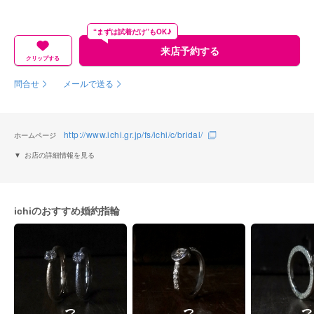
“まずは試着だけ”もOK♪
来店予約する
クリップする
問合せ
メールで送る
http://www.ichi.gr.jp/fs/ichi/c/bridal/
ホームページ
お店の詳細情報を見る
ichiのおすすめ婚約指輪