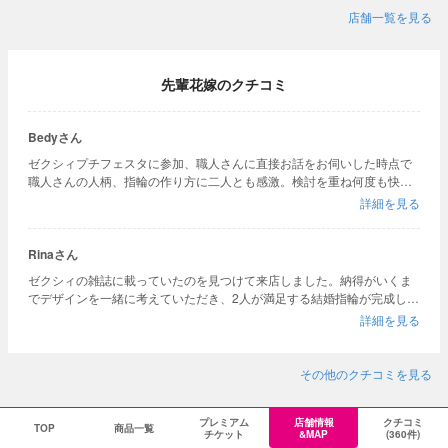
店舗一覧を見る
先輩花嫁のクチコミ
Bedyさん
ゼクシィプチフェスタに参加、職人さんに直接お話をお伺いした時点で
職人さんの人柄、指輪の作り方に二人とも感激。検討を重ね何度も快く
相談に乗っていただき二人ともが笑顔になる指輪をご提案、作り上げて
詳細を見る
くださいました。これから大切に使わせていただきます。
Rinaさん
ゼクシィの雑誌に載っていたのを見つけて来店しました。納得がいくま
でデザインを一緒に考えていただき、2人が満足する結婚指輪が完成しま
した！ 婚姻届提出に間に合わせて欲しいという希望も叶えていただき本
詳細を見る
当に嬉しいです。 完成した指輪が2人だけのものというのがとても嬉し
いです。
その他のクチコミを見る
プレミアム
店舗情報
クチコミ
TOP
商品一覧
チケット
&MAP
(360件)