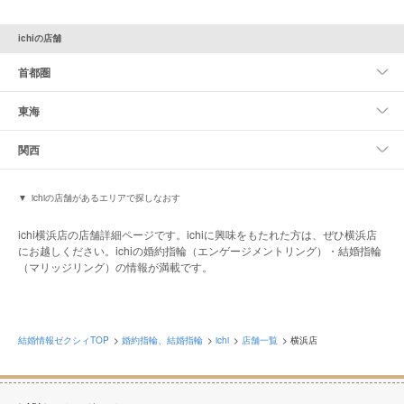
ichiの店舗
首都圏
東海
関西
ichiの店舗があるエリアで探しなおす
ichi横浜店の店舗詳細ページです。ichiに興味をもたれた方は、ぜひ横浜店
にお越しください。ichiの婚約指輪（エンゲージメントリング）・結婚指輪
（マリッジリング）の情報が満載です。
結婚情報ゼクシィTOP
婚約指輪、結婚指輪
ichi
店舗一覧
横浜店