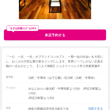
“まずは試着だけ”もOK♪
来店予約する
『一心 一点 一生』がブランドコンセプト。一期一会の出会いを大切に
し、お二人の大切な愛の形をリングにします。世界に一つしかない正真正
銘の一点ものとして。【二人で体験】ジュエリートレイ作り特典実施中
最寄駅
元町・中華街（山下公園）/石川町（元町・中華街）
アクセス
みなとみらい線元町・中華街駅より5分 JR石川町駅よ
り5分
JR石川町駅より5分
住所
地図を見る
神奈川県横浜市中区元町3-116