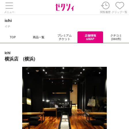
メニュー
閲覧履歴
クリップ一覧
ichi
イチ
プレミアム
店舗情報
クチコミ
TOP
商品一覧
チケット
&MAP
(360件)
ichi
横浜店 (横浜)