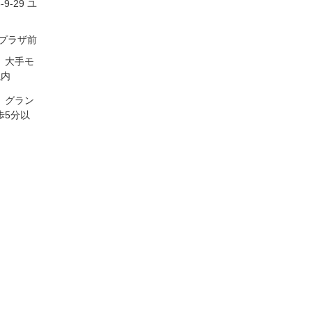
-29 ユ
プラザ前
 大手モ
以内
 グラン
歩5分以