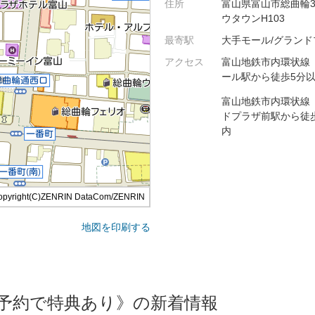
住所
富山県富山市総曲輪3-9
ウタウンH103
最寄駅
大手モール/グランド
アクセス
富山地鉄市内環状線
ール駅から徒歩5分
富山地鉄市内環状線
ドプラザ前駅から徒
内
opyright(C)ZENRIN DataCom/ZENRIN
地図を印刷する
予約で特典あり》の新着情報