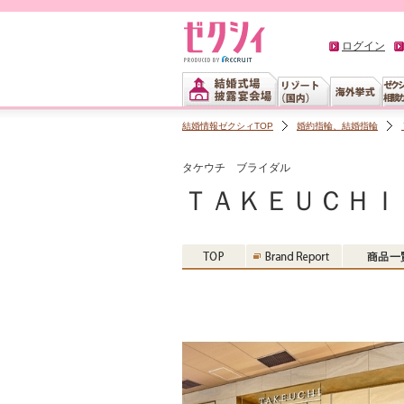
ログイン
結婚情報ゼクシィTOP
婚約指輪、結婚指輪
タケウチ ブライダル
ＴＡＫＥＵＣＨＩ