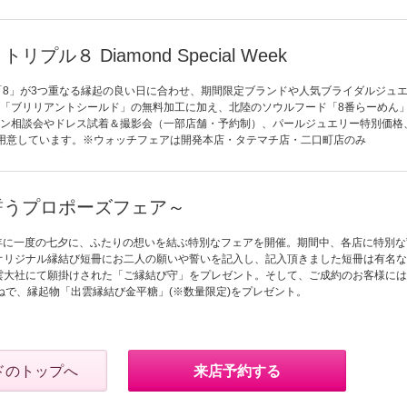
８ Diamond Special Week
広がりの「8」が3つ重なる縁起の良い日に合わせ、期間限定ブランドや人気ブライダルジュ
「ブリリアントシールド」の無料加工に加え、北陸のソウルフード「8番らーめん
ン相談会やドレス試着＆撮影会（一部店舗・予約制）、パールジュエリー特別価格
用意しています。※ウォッチフェアは開発本店・タテマチ店・二口町店のみ
誓うプロポーズフェア～
(金)年に一度の七夕に、ふたりの想いを結ぶ特別なフェアを開催。期間中、各店に特別な
オリジナル縁結び短冊にお二人の願いや誓いを記入し、記入頂きました短冊は有名な
雲大社にて願掛けされた「ご縁結び守」をプレゼント。そして、ご成約のお客様に
いいねで、縁起物「出雲縁結び金平糖」(※数量限定)をプレゼント。
ドのトップへ
来店予約する