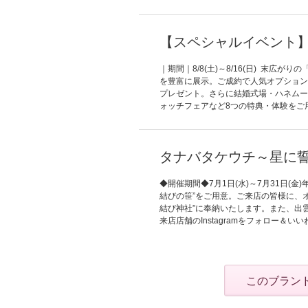
【スペシャルイベント】トリプル
｜期間｜8/8(土)～8/16(日) 末
を豊富に展示。ご成約で人気オプション
プレゼント。さらに結婚式場・ハネムー
ォッチフェアなど8つの特典・体験をご
タナバタケウチ～星に
◆開催期間◆7月1日(水)～7月31日
結びの笹”をご用意。ご来店の皆様に、
結び神社”に奉納いたします。また、出
来店店舗のInstagramをフォロー＆
このブラン