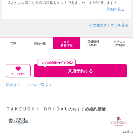
2人とも大満足な最高の指輪をゲットできました！また利用します！
詳細を見る
その他のクチコミを見る
フェア・
店舗情報
クチコミ
TOP
商品一覧
新着情報
&MAP
(770件)
“まずは試着だけ”もOK♪
来店予約する
クリップする
問合せ
メールで送る
ＴＡＫＥＵＣＨＩ ＢＲＩＤＡＬのおすすめ婚約指輪