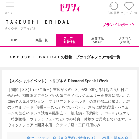
メニュー
閲覧履歴
クリップ一覧
ＴＡＫＥＵＣＨＩ ＢＲＩＤＡＬ
ブランドレポート
タケウチ ブライダル
フェア・
店舗情報
クチコミ
TOP
商品一覧
新着情報
&MAP
(770件)
ＴＡＫＥＵＣＨＩ ＢＲＩＤＡＬの新着・ブライダルフェア情報一覧
【スペシャルイベント】トリプル８ Diamond Special Week
｜期間｜8/8(土)～8/16(日) 末広がりの「8」が3つ重なる縁起の良い日に
合わせ、期間限定ブランドや人気ブライダルジュエリーを豊富に展示。ご
成約で人気オプション「ブリリアントシールド」の無料加工に加え、北陸
のソウルフード「8番らーめん」をプレゼント。さらに結婚式場・ハネム
ーン相談会やドレス試着＆撮影会（一部店舗・予約制）、パールジュエリ
ー特別価格、ウォッチフェアなど8つの特典・体験をご用意しています。※
ウォッチフェアは開発本店・タテマチ店・二口町店のみ
金沢・タテマチ店《来店予約で特典あり》
福井・開発本店