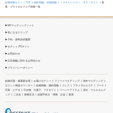
結婚情報ゼクシィTOP
婚約指輪、結婚指輪
ＴＡＫＥＵＣＨＩ ＢＲＩＤＡＬ
新
着・ブライダルフェア情報一覧
MYウェディングノート
気になるクリップ
予約・資料請求履歴
ゼクシィ PCサイト
お問合わせ
広告掲載に関するお問合わせ
プライバシーポリシー
結婚式場・披露宴会場
お届けゼクシィ
リゾートウエディング
海外ウエディング
ゼクシィ相談カウンター
結婚指輪・婚約指輪
ドレス
ブライダルエステ
ブーケ
写真・ビデオ
引出物、引菓子、プチギフト
ペーパーアイテム
演出・ウエルカムグ
ッズ
二次会
新婚生活
結婚手続き・保険・お金
新居