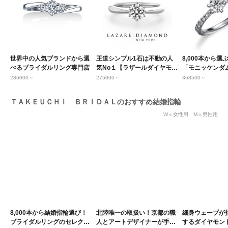
世界中の人気ブランドから選
王道シンプル1石は不動の人
8,000本から選
べるブライダルリング専門店
気No１【ラザールダイヤモン
「モニッケンダ
ド】
店
286000～
275000～
368500～
ＴＡＫＥＵＣＨＩ ＢＲＩＤＡＬのおすすめ結婚指輪
W＝女性用 M＝男性用
8,000本から結婚指輪選び！
北陸唯一の取扱い！京都の職
細身ウェーブが
ブライダルリングのセレクト
人とアートデザイナーが手掛
するダイヤモン