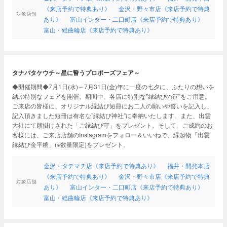
《来店予約で特典あり》
金沢・野々市店《来店予約で特典
対象店舗
あり》
富山インター・二口町店《来店予約で特典あり》
富山・総曲輪店《来店予約で特典あり》
タナバタケウチ～星に誓うプロポーズフェア～
◆開催期間◆7月1日(水)～7月31日(金)年に一度の七夕に、ふたりの想いを
結ぶ特別なフェアを開催。期間中、各店に特別な”縁結びの笹”をご用意。
ご来店の皆様に、オリジナル縁結び短冊にお二人の願いや誓いを記入し、
記入頂きました短冊は有名な”縁結び神社”に奉納いたします。また、出雲
大社にて願掛けされた「ご縁結び守」をプレゼント。そして、ご成約のお
客様には、ご来店店舗のInstagramをフォロー＆いいねで、縁起物「出雲
縁結び金平糖」(※数量限定)をプレゼント。
金沢・タテマチ店《来店予約で特典あり》
福井・開発本店
《来店予約で特典あり》
金沢・野々市店《来店予約で特典
対象店舗
あり》
富山インター・二口町店《来店予約で特典あり》
富山・総曲輪店《来店予約で特典あり》