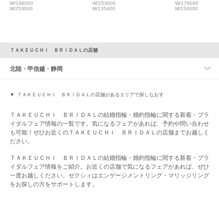
ショップ
ける結婚指輪【萬時】集い
ドの結婚指輪
W/198000
W/253000
W/176000
M/253000
M/235400
M/154000
ＴＡＫＥＵＣＨＩ ＢＲＩＤＡＬの店舗
北陸・甲信越・静岡
ＴＡＫＥＵＣＨＩ ＢＲＩＤＡＬの店舗があるエリアで探しなおす
ＴＡＫＥＵＣＨＩ ＢＲＩＤＡＬの結婚指輪・婚約指輪に関する新着・ブラ
イダルフェア情報の一覧です。気になるフェアがあれば、予約や問い合わせ
も可能！ぜひお近くのＴＡＫＥＵＣＨＩ ＢＲＩＤＡＬの店舗までお越しく
ださい。
ＴＡＫＥＵＣＨＩ ＢＲＩＤＡＬの結婚指輪・婚約指輪に関する新着・ブラ
イダルフェア情報をご紹介。お近くの店舗で気になるフェアがあれば、ぜひ
一度お越しください。ゼクシィはエンゲージメントリング・マリッジリング
をお探しの方をサポートします。