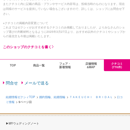
またクチコミ内に記載の商品・プランやサービス内容等は、投稿当時のものになります。現在
は同様のサービスを提供していない場合もございますので、詳しくは、ショップにお問合せ下
さい。
※クチコミの掲載内容変更について
これまではゼクシィがおすすめするクチコミのみ掲載しておりましたが、よりみなさんのショ
ップ選びの判断材料となるように2025年3月27日より、おすすめ以外のクチコミやショップか
らの返信文も今後は掲載いたします。
このショップのクチコミを書く
フェア・
店舗情報
クチコミ
TOP
商品一覧
新着情報
&MAP
(770件)
問合せ
メールで送る
結婚情報ゼクシィTOP
婚約指輪、結婚指輪
ＴＡＫＥＵＣＨＩ ＢＲＩＤＡＬ
口コ
ミ情報
9ページ目
MYウェディングノート