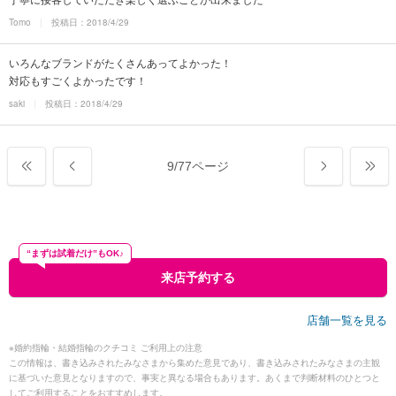
Tomo
投稿日：2018/4/29
いろんなブランドがたくさんあってよかった！
対応もすごくよかったです！
saki
投稿日：2018/4/29
9
/
77ページ
“まずは試着だけ”もOK♪
来店予約する
店舗一覧を見る
※婚約指輪・結婚指輪のクチコミ ご利用上の注意
この情報は、書き込みされたみなさまから集めた意見であり、書き込みされたみなさまの主観
に基づいた意見となりますので、事実と異なる場合もあります。あくまで判断材料のひとつと
してご利用することをおすすめします。