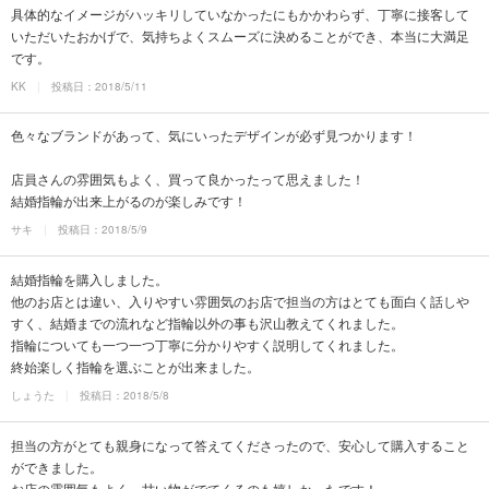
具体的なイメージがハッキリしていなかったにもかかわらず、丁寧に接客して
いただいたおかげで、気持ちよくスムーズに決めることができ、本当に大満足
です。
KK
投稿日：2018/5/11
色々なブランドがあって、気にいったデザインが必ず見つかります！
店員さんの雰囲気もよく、買って良かったって思えました！
結婚指輪が出来上がるのが楽しみです！
サキ
投稿日：2018/5/9
結婚指輪を購入しました。
他のお店とは違い、入りやすい雰囲気のお店で担当の方はとても面白く話しや
すく、結婚までの流れなど指輪以外の事も沢山教えてくれました。
指輪についても一つ一つ丁寧に分かりやすく説明してくれました。
終始楽しく指輪を選ぶことが出来ました。
しょうた
投稿日：2018/5/8
担当の方がとても親身になって答えてくださったので、安心して購入すること
ができました。
お店の雰囲気もよく、甘い物がでてくるのも嬉しかったです！