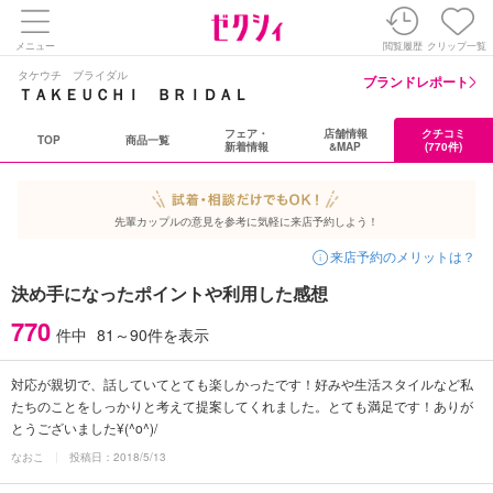
メニュー
閲覧履歴
クリップ一覧
タケウチ ブライダル
ブランドレポート
ＴＡＫＥＵＣＨＩ ＢＲＩＤＡＬ
フェア・
店舗情報
クチコミ
TOP
商品一覧
新着情報
&MAP
(770件)
先輩カップルの意見を参考に気軽に来店予約しよう！
来店予約のメリットは？
決め手になったポイントや利用した感想
770
件中
81～90件
を表示
対応が親切で、話していてとても楽しかったです！好みや生活スタイルなど私
たちのことをしっかりと考えて提案してくれました。とても満足です！ありが
とうございました¥(^o^)/
なおこ
投稿日：2018/5/13