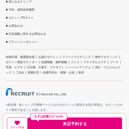
気になるクリップ
予約・資料請求履歴
ゼクシィ PCサイト
お問合わせ
広告掲載に関するお問合わせ
プライバシーポリシー
結婚式場・披露宴会場
お届けゼクシィ
リゾートウエディング
海外ウエディング
ゼクシィ相談カウンター
結婚指輪・婚約指輪
ドレス
ブライダルエステ
ブーケ
写真・ビデオ
引出物、引菓子、プチギフト
ペーパーアイテム
演出・ウエルカムグ
ッズ
二次会
新婚生活
結婚手続き・保険・お金
新居
※各会場・各ショップの情報ページにおけるゼクシィに限定する旨の表現は、ゼクシィのサ
イト限定であることを指します。
“まずは試着だけ”もOK♪
来店予約する
クリップする