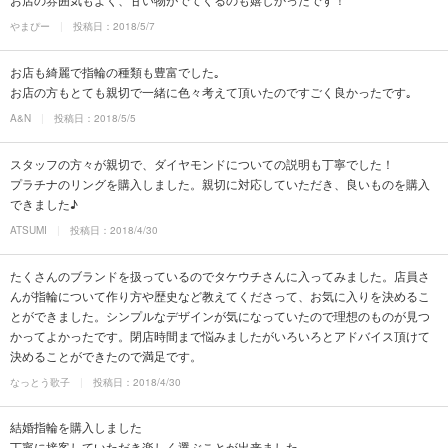
やまぴー
投稿日：2018/5/7
お店も綺麗で指輪の種類も豊富でした｡
お店の方もとても親切で一緒に色々考えて頂いたのですごく良かったです｡
A&N
投稿日：2018/5/5
スタッフの方々が親切で、ダイヤモンドについての説明も丁寧でした！
プラチナのリングを購入しました。親切に対応していただき、良いものを購入
できました♪
ATSUMI
投稿日：2018/4/30
たくさんのブランドを扱っているのでタケウチさんに入ってみました。店員さ
んが指輪について作り方や歴史など教えてくださって、お気に入りを決めるこ
とができました。シンプルなデザインが気になっていたので理想のものが見つ
かってよかったです。閉店時間まで悩みましたがいろいろとアドバイス頂けて
決めることができたので満足です。
なっとう歌子
投稿日：2018/4/30
結婚指輪を購入しました
丁寧に接客していただき楽しく選ぶことが出来ました