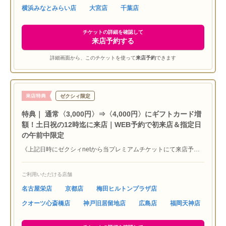
横浜みなとみらい店
大宮店
千葉店
は予告なく変更する場合あり ※4,000円贈呈はこちらのプレミア
ムチケットよりご予約の方が対象となります
チケットの詳細を確認して
来店予約する
詳細画面から、このチケットを使って
来店予約
できます
ゼクシィ限定
特典｜ 通常〈3,000円〉⇒〈4,000円〉にギフトカード増
額！土日祝の12時迄に来店｜WEB予約で初来店＆指定日
の午前中限定
《上記日時にゼクシィnetから当プレミアムチケットにて来店予約
し、12時迄の来店で『JCBギフトカード4,000円分』プレゼン
ト！》※初めてラザール ダイヤモンド ブティックにご来店いただ
ご利用いただける店舗
く方限定 ※他媒体特典との併用不可 ※予約希望店舗の営業時間
を確認いただき、11:30をご希望の方は任意項目のご要望欄へ要記
名古屋栄店
京都店
梅田ヒルトンプラザ店
載 ※ご本人確認させていただく場合もございます ※サービス内容
クオーツ心斎橋店
神戸旧居留地店
広島店
福岡天神店
は予告なく変更する場合あり ※4,000円贈呈はこちらのプレミア
ムチケットよりご予約の方が対象となります