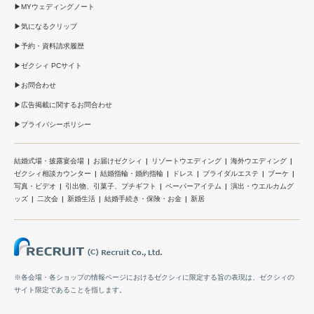
MYウェディングノート
気になるクリップ
予約・資料請求履歴
ゼクシィ PCサイト
お問合わせ
広告掲載に関するお問合わせ
プライバシーポリシー
結婚式場・披露宴会場
お届けゼクシィ
リゾートウエディング
海外ウエディング
ゼクシィ相談カウンター
結婚指輪・婚約指輪
ドレス
ブライダルエステ
ブーケ
写真・ビデオ
引出物、引菓子、プチギフト
ペーパーアイテム
演出・ウエルカムグ
ッズ
二次会
新婚生活
結婚手続き・保険・お金
新居
※各会場・各ショップの情報ページにおけるゼクシィに限定する旨の表現は、ゼクシィの
サイト限定であることを指します。