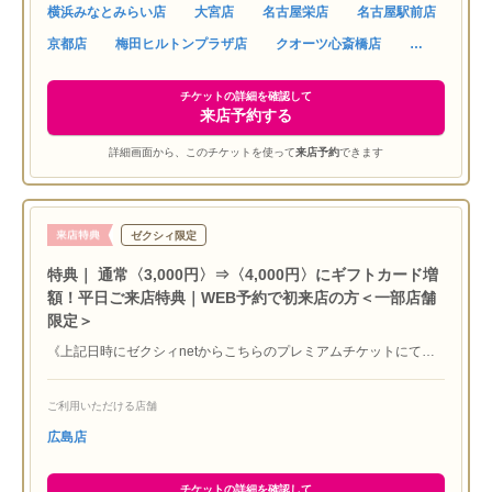
横浜みなとみらい店
大宮店
名古屋栄店
名古屋駅前店
なく変更する場合があります※ブティック限定※数量限定なくなり
次第終了
京都店
梅田ヒルトンプラザ店
クオーツ心斎橋店
チケットの詳細を確認して
来店予約する
詳細画面から、このチケットを使って
来店予約
できます
ゼクシィ限定
特典｜ 通常〈3,000円〉⇒〈4,000円〉にギフトカード増
額！平日ご来店特典｜WEB予約で初来店の方＜一部店舗
限定＞
《上記日時にゼクシィnetからこちらのプレミアムチケットにて対
象店舗に来店予約し、平日の来店で『JCBギフトカード4,000円
分』プレゼント！》※初めてラザール ダイヤモンド ブティックに
ご利用いただける店舗
ご来店いただく方限定 ※他媒体特典との併用不可 ※ご本人確認
させていただく場合もございます ※サービス内容は予告なく変更
広島店
する場合があります ※4,000円贈呈はこちらのプレミアムチケッ
トよりご予約の方が対象となります
チケットの詳細を確認して