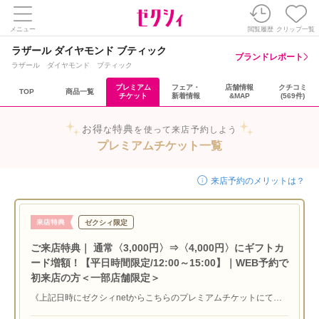
メニュー
閲覧履歴
クリップ一覧
ラザール ダイヤモンド ブティック
ブランドレポート
ラザール ダイヤモンド ブティック
プレミアム
フェア・
店舗情報
クチコミ
TOP
商品一覧
チケット
新着情報
&MAP
(569件)
お得
特典
な
を使って来店予約しよう
プレミアムチケット一覧
来店予約のメリットは？
ゼクシィ限定
ご来店特典｜ 通常〈3,000円〉⇒〈4,000円〉にギフトカ
ード増額！【平日時間限定/12:00～15:00】｜WEB予約で
初来店の方＜一部店舗限定＞
《上記日時にゼクシィnetからこちらのプレミアムチケットにて対
象店舗に来店予約し、平日12:00～15:00の来店で『JCBギフトカー