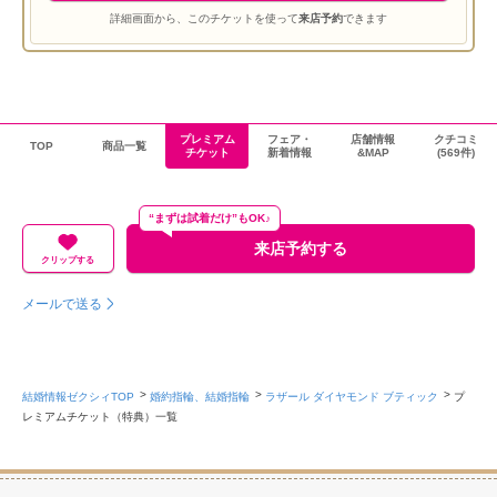
詳細画面から、このチケットを使って
来店予約
できます
プレミアム
フェア・
店舗情報
クチコミ
TOP
商品一覧
チケット
新着情報
&MAP
(569件)
“まずは試着だけ”もOK♪
来店予約する
クリップする
メールで送る
結婚情報ゼクシィTOP
婚約指輪、結婚指輪
ラザール ダイヤモンド ブティック
プ
レミアムチケット（特典）一覧