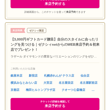
来店予約する
詳細画面から、このチケットを使って
来店予約
できます
ゼクシィ限定
【3,000円ギフトカード贈呈】自分のスタイルに合ったリ
ングを見つける｜ゼクシィnetからのWEB来店予約＆初来
店でプレゼント！
ラザール ダイヤモンドの豊富なバリエーションのリングをぜひ店
頭でご覧ください。※試したいリングがございましたら、ぜひ店頭
スタッフへご相談ください。｜ゼクシィnetのプレミアムチケット
ご利用いただける店舗
でのご来店予約をご利用の方に『JCBギフトカード3,000円分』を
プレゼント中！ ※初めてラザール ダイヤモンド ブティックにご
銀座本店
新宿店
札幌赤れんが テラス店
仙台店
来店いただく方に限ります ※他媒体特典との併用は致しかねま
横浜みなとみらい店
大宮店
名古屋栄店
名古屋駅前店
す ※ご本人確認させていただく場合もございます ※サービス内
容は予告なく変更する場合があります｜
京都店
梅田ヒルトンプラザ店
クオーツ心斎橋店
チケットの詳細を確認して
来店予約する