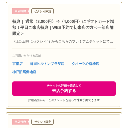
ゼクシィ限定
特典｜ 通常〈3,000円〉⇒〈4,000円〉にギフトカード増
額！平日ご来店特典｜WEB予約で初来店の方＜一部店舗
限定＞
《上記日時にゼクシィnetからこちらのプレミアムチケットにて対
象店舗に来店予約し、平日の来店で『JCBギフトカード4,000円
分』プレゼント！》※初めてラザール ダイヤモンド ブティックに
ご利用いただける店舗
ご来店いただく方限定 ※他媒体特典との併用不可 ※ご本人確認
させていただく場合もございます ※サービス内容は予告なく変更
京都店
梅田ヒルトンプラザ店
クオーツ心斎橋店
する場合があります ※4,000円贈呈はこちらのプレミアムチケッ
神戸旧居留地店
トよりご予約の方が対象となります
チケットの詳細を確認して
来店予約する
詳細画面から、このチケットを使って
来店予約
できます
ゼクシィ限定