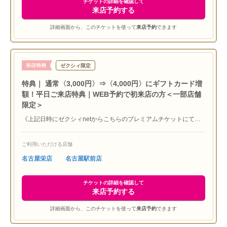
チケットの詳細を確認して
来店予約する
詳細画面から、このチケットを使って
来店予約
できます
ゼクシィ限定
特典｜ 通常〈3,000円〉⇒〈4,000円〉にギフトカード増
額！平日ご来店特典｜WEB予約で初来店の方＜一部店舗
限定＞
《上記日時にゼクシィnetからこちらのプレミアムチケットにて対
象店舗に来店予約し、平日の来店で『JCBギフトカード4,000円
分』プレゼント！》※初めてラザール ダイヤモンド ブティックに
ご利用いただける店舗
ご来店いただく方限定 ※他媒体特典との併用不可 ※ご本人確認
させていただく場合もございます ※サービス内容は予告なく変更
名古屋栄店
名古屋駅前店
する場合があります ※4,000円贈呈はこちらのプレミアムチケッ
トよりご予約の方が対象となります
チケットの詳細を確認して
来店予約する
詳細画面から、このチケットを使って
来店予約
できます