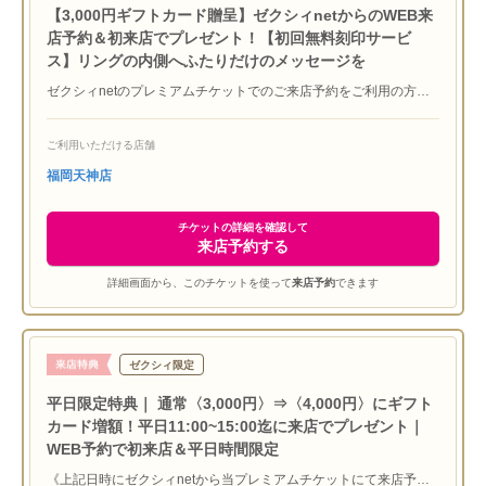
【3,000円ギフトカード贈呈】ゼクシィnetからのWEB来
店予約＆初来店でプレゼント！【初回無料刻印サービ
ス】リングの内側へふたりだけのメッセージを
ゼクシィnetのプレミアムチケットでのご来店予約をご利用の方に
『JCBギフトカード3,000円分』をプレゼント！ ※初めてラザー
ダイヤモンド ブティックにご来店いただく方に限ります ※他媒体
ご利用いただける店舗
特典との併用は致しかねます ※ご本人確認させていただく場合も
ございます ※サービス内容は予告なく変更する場合があります｜
福岡天神店
ブライダルリングの内側におふたりのイニシャルや思い出の日付、
メッセージなどを無料で入れることができます。※一部対象外のデ
ザインがございますので、詳しくは店頭でお問い合わせください。
チケットの詳細を確認して
来店予約する
詳細画面から、このチケットを使って
来店予約
できます
ゼクシィ限定
平日限定特典｜ 通常〈3,000円〉⇒〈4,000円〉にギフト
カード増額！平日11:00~15:00迄に来店でプレゼント｜
WEB予約で初来店＆平日時間限定
《上記日時にゼクシィnetから当プレミアムチケットにて来店予約