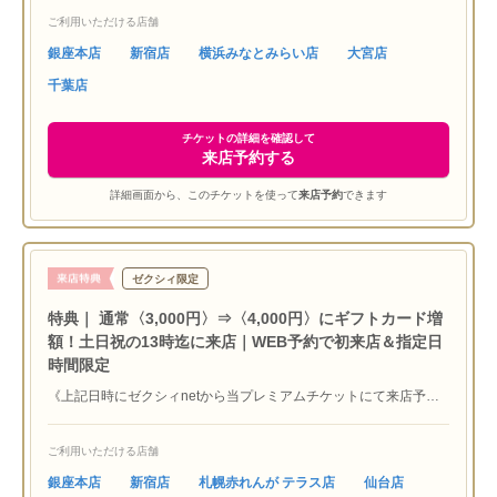
ド4,000円分』プレゼント！》※初めてラザール ダイヤモンド ブテ
ご利用いただける店舗
ィックにご来店いただく方限定 ※他媒体特典との併用不可 ※ご
本人確認させていただく場合もございます ※サービス内容は予告
銀座本店
新宿店
横浜みなとみらい店
大宮店
なく変更する場合があります ※4,000円贈呈はこちらのプレミア
千葉店
ムチケットよりご予約の方が対象となります
チケットの詳細を確認して
来店予約する
詳細画面から、このチケットを使って
来店予約
できます
ゼクシィ限定
特典｜ 通常〈3,000円〉⇒〈4,000円〉にギフトカード増
額！土日祝の13時迄に来店｜WEB予約で初来店＆指定日
時間限定
《上記日時にゼクシィnetから当プレミアムチケットにて来店予約
し、13時迄の来店で『JCBギフトカード4,000円分』プレゼン
ト！》※初めてラザール ダイヤモンド ブティックにご来店いただ
ご利用いただける店舗
く方限定 ※他媒体特典との併用不可 ※予約希望店舗の営業時間
を確認いただき、11:30をご希望の方は任意項目のご要望欄へ要記
銀座本店
新宿店
札幌赤れんが テラス店
仙台店
載 ※ご本人確認させていただく場合もございます ※サービス内容