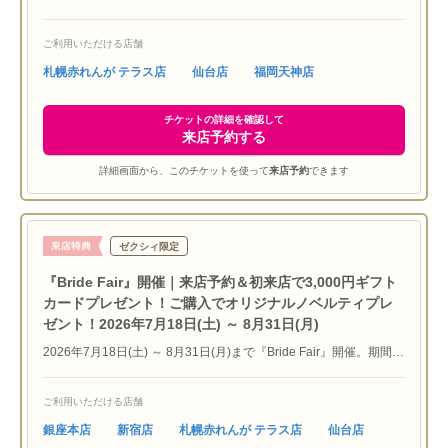
し、11時～15時迄の来店で『JCBギフトカード4,000円分』プレゼ
ント！》※初めてラザール ダイヤモンド ブティックにご来店いた
ご利用いただける店舗
だく方限定 ※他媒体特典との併用不可 ※ご本人確認させていただ
く場合もございます ※サービス内容は予告なく変更する場合あ
札幌赤れんが テラス店
仙台店
福岡天神店
り ※4,000円贈呈はこちらのプレミアムチケットよりご予約の方
が対象となります
チケットの詳細を確認して
来店予約する
詳細画面から、このチケットを使って
来店予約
できます
ゼクシィ限定
『Bride Fair』開催｜来店予約＆初来店で3,000円ギフト
カードプレゼント！ご購入でオリジナルノベルティプレ
ゼント！2026年7月18日(土) ～ 8月31日(月)
2026年7月18日(土) ～ 8月31日(月)まで『Bride Fair』開催。期間中
ブライダルリングをご購入でオリジナルノベルティをプレゼント！
さらにゼクシィnetのプレミアムチケットでのご来店予約をご利用
ご利用いただける店舗
の方に『JCBギフトカード3,000円分』をプレゼント！※初めてご
来店いただく方に限ります※他媒体特典との併用は致しかねます※
銀座本店
新宿店
札幌赤れんが テラス店
仙台店
ご本人確認させていただく場合もございます※サービス内容は予告