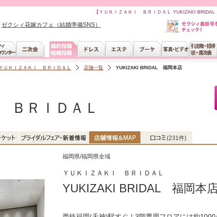
【ＹＵＫＩＺＡＫＩ ＢＲＩＤＡＬ YUKIZAKI BR
ゼクシィ花嫁カフェ（結婚準備SNS）
ＹＵＫＩＺＡＫＩ ＢＲＩＤＡＬ
店舗一覧
YUKIZAKI BRIDAL 福岡本店
 ＢＲＩＤＡＬ
(231件)
福岡県/福岡県全域
ＹＵＫＩＺＡＫＩ ＢＲＩＤＡＬ
YUKIZAKI BRIDAL 福岡本
西鉄福岡(天神)駅すぐ！3階専用フロアには約100