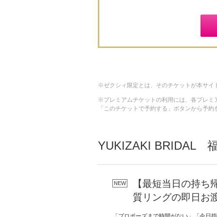
ゼクシィ限定とは、そのチケットが本サイ
プレミアムチケットの利用には、各プレミ
「このチケットで予約する」ボタンから予約
YUKIZAKI BRID
【最短当日の持ち帰
質リングの即日お
「プロポーズまで時間がない」「今日指輪を