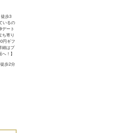
り徒歩3
ているの
神デート
立ち寄り
00円ギフ
詳細はプ
面へ！】
徒歩2分