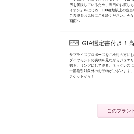
房を併設しているため、当日のお渡しも
イオン」をはじめ、100種類以上の豊
ご希望をお気軽にご相談ください。今な
画面へ！
GIA鑑定書付き！
サプライズプロポーズをご検討の方にお
ダイヤモンドの実物を見ながらジュエリ
贈る、リングにして贈る、ネックレスに
一部割引対象外のお品物がございます。
チケットから！
このブラン