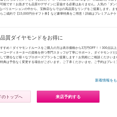
可能です！お急ぎでも品質やデザインに妥協する必要はありません。人気の「ダン
富なバリエーションの中から、宝飾店ならではの高品質なリングをご提案します。ま
らご成約で【15,000円分ギフト券】など豪華特典をご用意！詳細はプレミアムチケ
高品質ダイヤモンドをお得に
すすめ！ダイヤモンドルースをご購入の方は表示価格から3万円OFF！！300点以
ーコーディネーターの資格を持つ専門スタッフが丁寧にサポート。ダイヤモンドだ
して贈るなど様々なプロポーズプランをご提案します！お気軽にご相談くださいま
特典は予告なく変更する場合がございます。ご了承くださいませ。ご予約はプレミ
新着情報をも
ドのトップへ
来店予約する