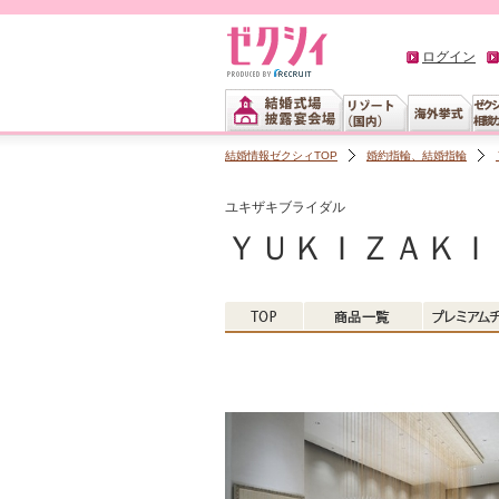
ログイン
結婚情報ゼクシィTOP
婚約指輪、結婚指輪
ユキザキブライダル
ＹＵＫＩＺＡＫＩ