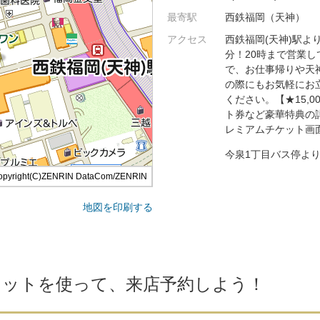
最寄駅
西鉄福岡（天神）
アクセス
西鉄福岡(天神)駅よ
分！20時まで営業し
で、お仕事帰りや天
の際にもお気軽にお
ください。【★15,0
ト券など豪華特典の
レミアムチケット画
今泉1丁目バス停より
opyright(C)ZENRIN DataCom/ZENRIN
地図を印刷する
ケットを使って、来店予約しよう！