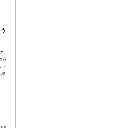
合う
ィネ
運命
シィ
な機
送る