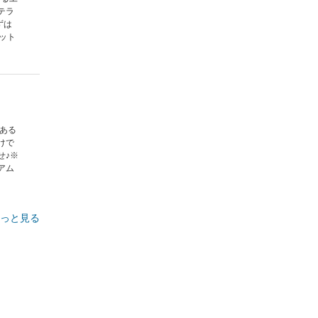
テラ
ずは
ット
上ある
けで
せ♪※
アム
っと見る