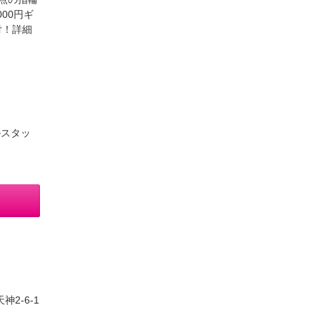
00円ギ
付！詳細
ルスタッ
2-6-1