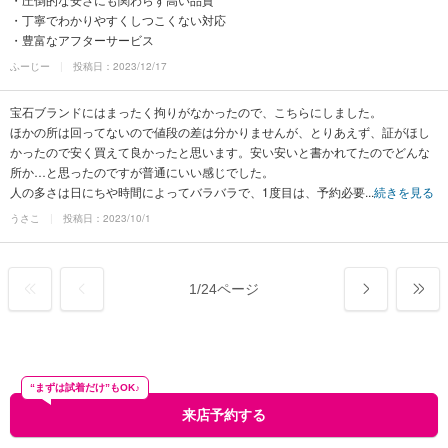
・丁寧でわかりやすくしつこくない対応
・豊富なアフターサービス
ふーじー
投稿日：2023/12/17
宝石ブランドにはまったく拘りがなかったので、こちらにしました。
ほかの所は回ってないので値段の差は分かりませんが、とりあえず、証がほし
かったので安く買えて良かったと思います。安い安いと書かれてたのでどんな
所か…と思ったのですが普通にいい感じでした。
人の多さは日にちや時間によってバラバラで、1度目は、予約必要...
続きを見る
うさこ
投稿日：2023/10/1
1
/
24ページ
“まずは試着だけ”もOK♪
来店予約する