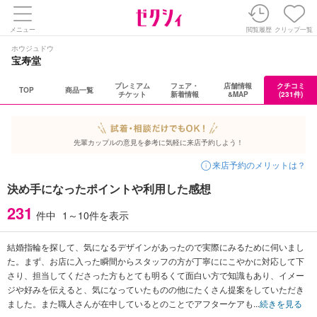
メニュー
閲覧履歴
クリップ一覧
ホウジュドウ
宝寿堂
プレミアム
フェア・
店舗情報
クチコミ
TOP
商品一覧
チケット
新着情報
&MAP
(231件)
先輩カップルの意見を参考に気軽に来店予約しよう！
来店予約のメリットは？
決め手になったポイントや利用した感想
231
件中
1～10件
を表示
結婚指輪を探して、気になるデザインがあったので実際にみるために伺いまし
た。まず、お店に入った瞬間からスタッフの方が丁寧ににこやかに対応して下
さり、担当してくださった方もとても明るくて面白い方で知識もあり、イメー
ジや好みを伝えると、気になっていたものの他にたくさん提案をしていただき
ました。また職人さんが在中しているとのことでアフターケアも...
続きを見る