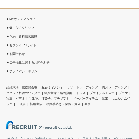
MYウェディングノート
気になるクリップ
予約・資料請求履歴
ゼクシィ PCサイト
お問合わせ
広告掲載に関するお問合わせ
プライバシーポリシー
結婚式場・披露宴会場
お届けゼクシィ
リゾートウエディング
海外ウエディング
ゼクシィ相談カウンター
結婚指輪・婚約指輪
ドレス
ブライダルエステ
ブーケ
写真・ビデオ
引出物、引菓子、プチギフト
ペーパーアイテム
演出・ウエルカムグ
ッズ
二次会
新婚生活
結婚手続き・保険・お金
新居
※各会場・各ショップの情報ページにおけるゼクシィに限定する旨の表現は、ゼクシィのサ