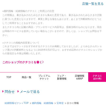
店舗一覧を見る
※婚約指輪・結婚指輪のクチコミ ご利用上の注意
この情報は、書き込みされたみなさまから集めた意見であり、書き込みされたみなさまの主観
に基づいた意見となりますので、事実と異なる場合もあります。あくまで判断材料のひとつと
してご利用することをおすすめします。
またクチコミ内に記載の商品・プランやサービス内容等は、投稿当時のものになります。現在
は同様のサービスを提供していない場合もございますので、詳しくは、ショップにお問合せ下
さい。
※クチコミの掲載内容変更について
これまではゼクシィがおすすめするクチコミのみ掲載しておりましたが、よりみなさんのショ
ップ選びの判断材料となるように2025年3月27日より、おすすめ以外のクチコミやショップか
らの返信文も今後は掲載いたします。
このショップのクチコミを書く
プレミアム
フェア・
店舗情報
クチコミ
TOP
商品一覧
チケット
新着情報
&MAP
(231件)
問合せ
メールで送る
結婚情報ゼクシィTOP
婚約指輪、結婚指輪
宝寿堂
口コミ情報