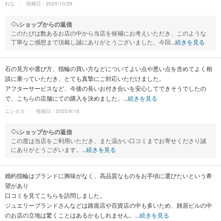
れな
投稿日：2025/10/29
ショップからの返信
このたびは数あるお店の中から当店を候補にお考えいただき、このような
丁寧なご感想まで頂戴し誠にありがとうございました。今回...
続きを見る
石の見方や選び方、指輪の買い方などについてよい点や悪い点を含めてよく相
談に乗っていただき、とても真摯にご対応いただけました。
アフターサービスなど、今後の長いお付き合いを安心してできそうでしたの
で、こちらの店舗にての購入を決めました。...
続きを見る
ニシタカ
投稿日：2025/8/18
ショップからの返信
この度は当店をご利用いただき、また温かい口コミまでお寄せくださり誠
にありがとうございます。...
続きを見る
婚約指輪はブランドに興味がなく、高品質なものをお手頃に選びたいという希
望があり
口コミを見てこちらを訪問しました。
ジュエリーブランドさんなどは路面店や百貨店の中も多いため、雑居ビルの中
のお店の立地は驚くことはあるかもしれません。...
続きを見る