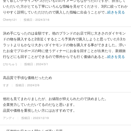
全く欲しいデザインやつけたいもののイメージもなかったのですが、担当して
いただいた方がとても丁寧にいろんな指輪を見せてくださり、3択に絞ってわか
りやすく説明していただけたので購入した指輪に出会うことがで...
続きを見る
Cherry121
投稿日：2024/3/16
決め手になったのは金額です。他のブランドのお店で同じ大きさのダイヤモン
ドの物を購入すると2倍近くするところ予算内で購入しようと思っていた0.3カ
ラットよりもかなり大きいダイヤモンドの物を購入する事ができました。浮い
たお金でプロポーズの時に使うディナーにお金を回すことが出来たり、新婚旅
行などにも回すことができるので県外からでも行く価値のあると...
続きを見る
ぴかちゅう
投稿日：2024/3/1
高品質で手頃な価格だったため
すぎ
投稿日：2024/2/6
他社も見てまわりましたが、お値段が抑えられたので決めました。
企業努力していただいてるのだなと思います。
品質や価格を重視したい方にはおすすめです。
アンディ
投稿日：2023/12/19
・圧倒的な安さにも関わらず高い品質