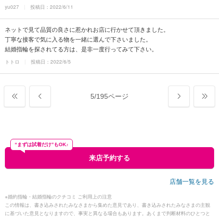
yu027
投稿日：2022/6/11
ネットで見て品質の良さに惹かれお店に行かせて頂きました。
丁寧な接客で気に入る物を一緒に選んで下さいました。
結婚指輪を探されてる方は、是非一度行ってみて下さい。
トトロ
投稿日：2022/6/5
5
/
195ページ
“まずは試着だけ”もOK♪
来店予約する
店舗一覧を見る
※婚約指輪・結婚指輪のクチコミ ご利用上の注意
この情報は、書き込みされたみなさまから集めた意見であり、書き込みされたみなさまの主観
に基づいた意見となりますので、事実と異なる場合もあります。あくまで判断材料のひとつと