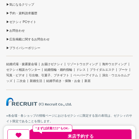
気になるクリップ
予約・資料請求履歴
ゼクシィ PCサイト
お問合わせ
広告掲載に関するお問合わせ
プライバシーポリシー
結婚式場・披露宴会場
お届けゼクシィ
リゾートウエディング
海外ウエディング
ゼクシィ相談カウンター
結婚指輪・婚約指輪
ドレス
ブライダルエステ
ブーケ
写真・ビデオ
引出物、引菓子、プチギフト
ペーパーアイテム
演出・ウエルカムグ
ッズ
二次会
新婚生活
結婚手続き・保険・お金
新居
※各会場・各ショップの情報ページにおけるゼクシィに限定する旨の表現は、ゼクシィのサ
イト限定であることを指します。
“まずは試着だけ”もOK♪
来店予約する