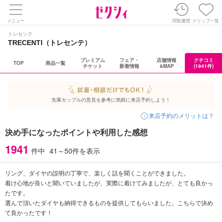
メニュー
閲覧履歴
クリップ一覧
トレセンテ
TRECENTI（トレセンテ）
プレミアム
フェア・
店舗情報
クチコミ
TOP
商品一覧
チケット
新着情報
&MAP
(1941件)
先輩カップルの意見を参考に気軽に来店予約しよう！
来店予約のメリットは？
決め手になったポイントや利用した感想
1941
件中
41～50件
を表示
リング、ダイヤの説明の丁寧で、楽しく話を聞くことができました。
着け心地が良いと聞いていましたが、実際に着けてみましたが、とても良かっ
たです。
選んで頂いたダイヤも納得できるものを提供してもらいました。こちらで決め
て良かったです！