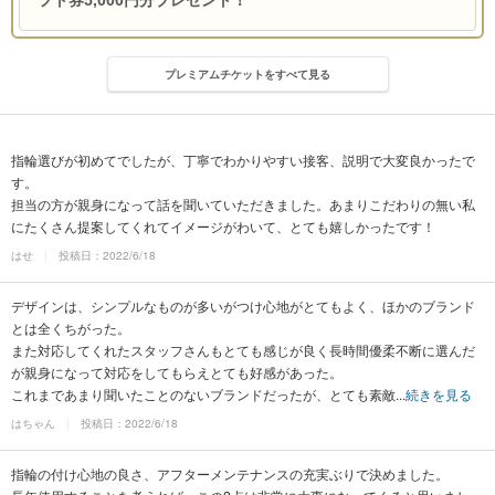
フト券5,000円分プレゼント！
プレミアムチケットをすべて見る
指輪選びが初めてでしたが、丁寧でわかりやすい接客、説明で大変良かったで
す。
担当の方が親身になって話を聞いていただきました。あまりこだわりの無い私
にたくさん提案してくれてイメージがわいて、とても嬉しかったです！
はせ
投稿日：2022/6/18
デザインは、シンプルなものが多いがつけ心地がとてもよく、ほかのブランド
とは全くちがった。
また対応してくれたスタッフさんもとても感じが良く長時間優柔不断に選んだ
が親身になって対応をしてもらえとても好感があった。
これまであまり聞いたことのないブランドだったが、とても素敵...
続きを見る
はちゃん
投稿日：2022/6/18
指輪の付け心地の良さ、アフターメンテナンスの充実ぶりで決めました。