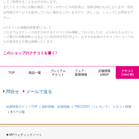
してご利用することをおすすめします。
またクチコミ内に記載の商品・プランやサービス内容等は、投稿当時のものになります。現在
は同様のサービスを提供していない場合もございますので、詳しくは、ショップにお問合せ下
さい。
※クチコミの掲載内容変更について
これまではゼクシィがおすすめするクチコミのみ掲載しておりましたが、よりみなさんのショ
ップ選びの判断材料となるように2025年3月27日より、おすすめ以外のクチコミやショップか
らの返信文も今後は掲載いたします。
このショップのクチコミを書く
プレミアム
フェア・
店舗情報
クチコミ
TOP
商品一覧
チケット
新着情報
&MAP
(1941件)
問合せ
メールで送る
結婚情報ゼクシィTOP
婚約指輪、結婚指輪
TRECENTI（トレセンテ）
口コミ情報
5ページ目
MYウェディングノート