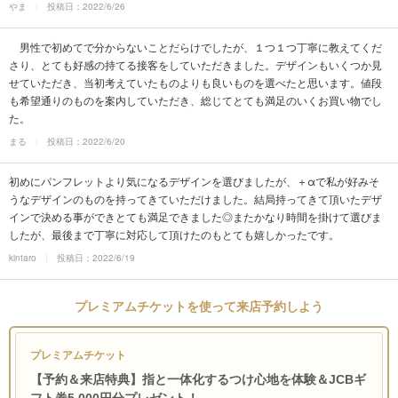
やま
投稿日：2022/6/26
男性で初めてで分からないことだらけでしたが、１つ１つ丁寧に教えてくだ
さり、とても好感の持てる接客をしていただきました。デザインもいくつか見
せていただき、当初考えていたものよりも良いものを選べたと思います。値段
も希望通りのものを案内していただき、総じてとても満足のいくお買い物でし
た。
まる
投稿日：2022/6/20
初めにパンフレットより気になるデザインを選びましたが、＋αで私が好みそ
うなデザインのものを持ってきていただけました。結局持ってきて頂いたデザ
インで決める事ができとても満足できました◎またかなり時間を掛けて選びま
したが、最後まで丁寧に対応して頂けたのもとても嬉しかったです。
kintaro
投稿日：2022/6/19
プレミアムチケットを使って来店予約しよう
プレミアムチケット
【予約＆来店特典】指と一体化するつけ心地を体験＆JCBギ