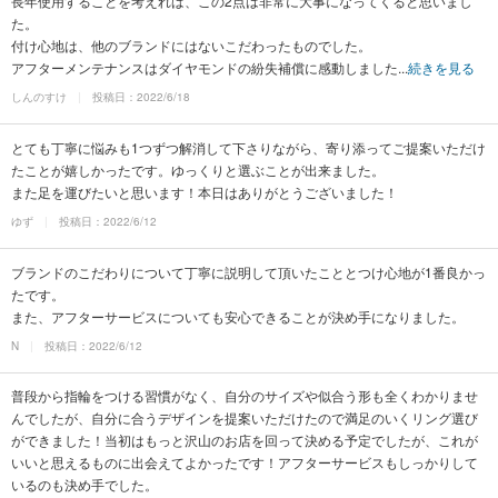
長年使用することを考えれば、この2点は非常に大事になってくると思いまし
た。
付け心地は、他のブランドにはないこだわったものでした。
アフターメンテナンスはダイヤモンドの紛失補償に感動しました...
続きを見る
しんのすけ
投稿日：2022/6/18
とても丁寧に悩みも1つずつ解消して下さりながら、寄り添ってご提案いただけ
たことが嬉しかったです。ゆっくりと選ぶことが出来ました。
また足を運びたいと思います！本日はありがとうございました！
ゆず
投稿日：2022/6/12
ブランドのこだわりについて丁寧に説明して頂いたこととつけ心地が1番良かっ
たです。
また、アフターサービスについても安心できることが決め手になりました。
N
投稿日：2022/6/12
普段から指輪をつける習慣がなく、自分のサイズや似合う形も全くわかりませ
んでしたが、自分に合うデザインを提案いただけたので満足のいくリング選び
ができました！当初はもっと沢山のお店を回って決める予定でしたが、これが
いいと思えるものに出会えてよかったです！アフターサービスもしっかりして
いるのも決め手でした。