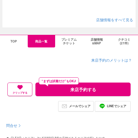
店舗情報をすべて見る
プレミアム
店舗情報
クチコミ
TOP
商品一覧
チケット
&MAP
(27件)
来店予約のメリットは？
“まずは試着だけ”もOK♪
来店予約する
クリップする
メールでシェア
LINEでシェア
問合せ
CLEAR（クリア） by KAWASUMIの店舗があるエリアで探しなおす