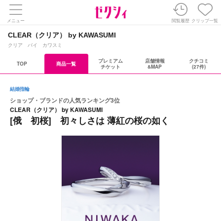
メニュー
閲覧履歴
クリップ一覧
CLEAR（クリア） by KAWASUMI
クリア バイ カワスミ
プレミアム
店舗情報
クチコミ
TOP
商品一覧
チケット
&MAP
(27件)
結婚指輪
ショップ・ブランドの人気ランキング3位
CLEAR（クリア） by KAWASUMI
[俄 初桜] 初々しさは 薄紅の桜の如く