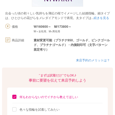
出会った頃の初々しい気持ちを薄紅の桜でイメージした結婚指輪。細タイプ
は、ひとひらの花びらをメレダイアモンドで表現。太タイプは
続きを見る
価格
W/160600～
M/173800～
W＝女性用、M=男性用
商品詳細
素材変更可能（プラチナ950、ゴールド、ピンクゴール
ド、プラチナゴールド）・内側刻印可（文字パターン
規定有り）
来店予約のメリットは？
”まずは試着だけ”でもOK♪
事前に要望を伝えて来店予約しよう
何もわからないのでイチから教えてほしい
色々な指輪を試着してみたい