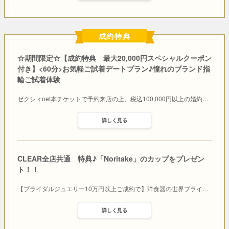
成約特典
☆期間限定☆【成約特典 最大20,000円スペシャルクーポン
付き】<60分>お気軽ご試着デートプラン♪憧れのブランド指
輪ご試着体験
ゼクシィnet本チケットで予約来店の上、税込100,000円以上の婚約
…
詳しく見る
CLEAR全店共通 特典♪「Noritake」のカップをプレゼン
ト！！
【ブライダルジュエリー10万円以上ご成約で】洋食器の世界ブライ
…
詳しく見る