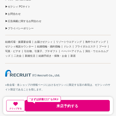
ゼクシィ PCサイト
お問合わせ
広告掲載に関するお問合わせ
プライバシーポリシー
結婚式場・披露宴会場
お届けゼクシィ
リゾートウエディング
海外ウエディング
ゼクシィ相談カウンター
結婚指輪・婚約指輪
ドレス
ブライダルエステ
ブーケ
写真・ビデオ
引出物、引菓子、プチギフト
ペーパーアイテム
演出・ウエルカムグ
ッズ
二次会
新婚生活
結婚手続き・保険・お金
新居
※各会場・各ショップの情報ページにおけるゼクシィに限定する旨の表現は、ゼクシィのサ
イト限定であることを指します。
“まずは試着だけ”もOK♪
来店予約する
クリップする