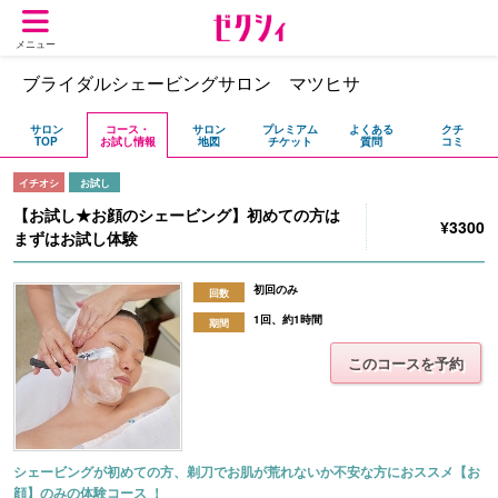
メニュー
ブライダルシェービングサロン マツヒサ
サロン
コース・
サロン
プレミアム
よくある
クチ
TOP
お試し情報
地図
チケット
質問
コミ
イチオシ
お試し
【お試し★お顔のシェービング】初めての方は
¥3300
まずはお試し体験
初回のみ
回数
1回、約1時間
期間
このコースを予約
シェービングが初めての方、剃刀でお肌が荒れないか不安な方におススメ【お
顔】のみの体験コース ！