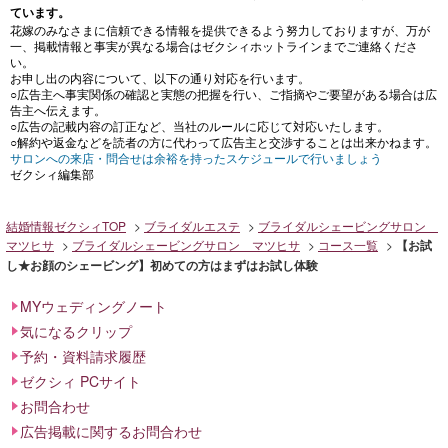
ています。
花嫁のみなさまに信頼できる情報を提供できるよう努力しておりますが、万が
一、掲載情報と事実が異なる場合はゼクシィホットラインまでご連絡くださ
い。
お申し出の内容について、以下の通り対応を行います。
○広告主へ事実関係の確認と実態の把握を行い、ご指摘やご要望がある場合は広
告主へ伝えます。
○広告の記載内容の訂正など、当社のルールに応じて対応いたします。
○解約や返金などを読者の方に代わって広告主と交渉することは出来かねます。
サロンへの来店・問合せは余裕を持ったスケジュールで行いましょう
ゼクシィ編集部
結婚情報ゼクシィTOP
ブライダルエステ
ブライダルシェービングサロン
マツヒサ
ブライダルシェービングサロン マツヒサ
コース一覧
【お試
し★お顔のシェービング】初めての方はまずはお試し体験
MYウェディングノート
気になるクリップ
予約・資料請求履歴
ゼクシィ PCサイト
お問合わせ
広告掲載に関するお問合わせ