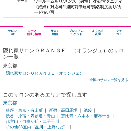
データ
ワールームあり/メンズ（男性）対応/マタニティ
（妊婦）対応可/1週間前申込可/指名制度あり/カ
ード払い可
サロン
コース・
サロン
プレミアム
よくある
クチ
TOP
お試し情報
地図
チケット
質問
コミ
隠れ家サロンＯＲＡＮＧＥ （オランジェ）のサロ
ン一覧
東京都
隠れ家サロンＯＲＡＮＧＥ（オランジェ）
全国のサロン一覧を見る
このサロンのあるエリアで探し直す
東京都
銀座・東京・有楽町
新宿・高田馬場
池袋
渋谷・原宿・表参道・青山
恵比寿・六本木・麻布十番
代官山・自由が丘・二子玉川
その他23区内（品川・上野など）