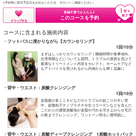
※予約時に挙式予定日をお伝えいただき、サロンへご相談ください。
登録不要でかんたん♪
このコースを予約
クリップする
コースに含まれる施術内容
フットバスに浸かりながら【カウンセリング】
1回/10分
まずはしっかりカウンセリング！睡眠時間や食事傾向、
生理周期などについても質問。トラブルの原因を見けて
最適なトリートメント内容をセレクト。ホームケアなど
もアドバイスを受けれるから内側からも輝く花嫁に
背中・ウエスト：炭酸クレンジング
1回/10分
皮脂腺が多くニキビなどのトラブルの起こりやすい背
中。超微粒子ナノプラチナや生コラーゲンなどを含んだ
こだわりの濃密炭酸泡が皮脂や汚れを浮き上がらせ毛穴
の奥までクレンジング。ワントーン明るい透明肌に。
背中・ウエスト：炭酸ディープクレンジング 1炭酸ホットパック