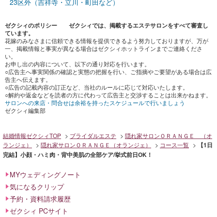
23区外（吉祥寺・立川・町田など）
ゼクシィのポリシー ゼクシィでは、掲載するエステサロンをすべて審査し
ています。
花嫁のみなさまに信頼できる情報を提供できるよう努力しておりますが、万が
一、掲載情報と事実が異なる場合はゼクシィホットラインまでご連絡くださ
い。
お申し出の内容について、以下の通り対応を行います。
○広告主へ事実関係の確認と実態の把握を行い、ご指摘やご要望がある場合は広
告主へ伝えます。
○広告の記載内容の訂正など、当社のルールに応じて対応いたします。
○解約や返金などを読者の方に代わって広告主と交渉することは出来かねます。
サロンへの来店・問合せは余裕を持ったスケジュールで行いましょう
ゼクシィ編集部
結婚情報ゼクシィTOP
ブライダルエステ
隠れ家サロンＯＲＡＮＧＥ （オ
ランジェ）
隠れ家サロンＯＲＡＮＧＥ（オランジェ）
コース一覧
【1日
完結】小顔・ハミ肉・背中美肌の全部ケア/挙式前日OK！
MYウェディングノート
気になるクリップ
予約・資料請求履歴
ゼクシィ PCサイト