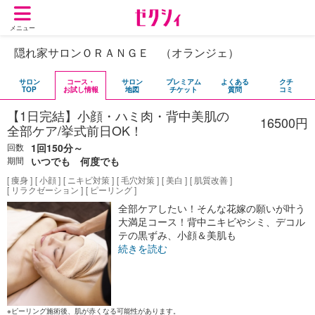
メニュー
隠れ家サロンＯＲＡＮＧＥ （オランジェ）
サロン
コース・
サロン
プレミアム
よくある
クチ
TOP
お試し情報
地図
チケット
質問
コミ
【1日完結】小顔・ハミ肉・背中美肌の
16500円
全部ケア/挙式前日OK！
回数
1回150分～
期間
いつでも 何度でも
痩身
小顔
ニキビ対策
毛穴対策
美白
肌質改善
リラクゼーション
ピーリング
全部ケアしたい！そんな花嫁の願いが叶う
大満足コース！背中ニキビやシミ、デコル
テの黒ずみ、小顔＆美肌も
続きを読む
※ピーリング施術後、肌が赤くなる可能性があります。