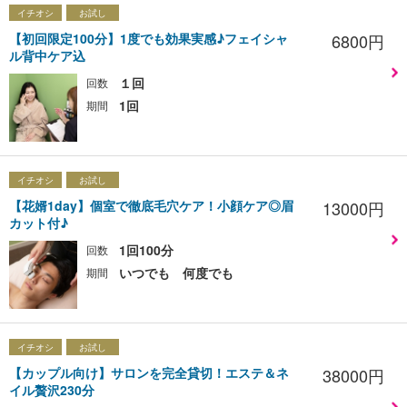
イチオシ
お試し
【初回限定100分】1度でも効果実感♪フェイシャ
6800円
ル背中ケア込
１回
回数
1回
期間
イチオシ
お試し
【花婿1day】個室で徹底毛穴ケア！小顔ケア◎眉
13000円
カット付♪
1回100分
回数
いつでも 何度でも
期間
イチオシ
お試し
【カップル向け】サロンを完全貸切！エステ＆ネ
38000円
イル贅沢230分