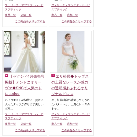
フェリーチェマツエダ・ハービ
フェリーチェマツエダ・ハービ
スブティック
スブティック
商品一覧
店舗一覧
商品一覧
店舗一覧
この商品をクリップする
この商品をクリップする
【ゼクシィ4月発売号
エリ松居◆トップス
掲載】アントニオリー
の上質なレースが魅力
ヴァ◆SNSで人気のド
の透明感あふれるオリ
レスsissi
ジナルドレス
ハイウエストの切替に、贅沢に
エリ松居独自の計算しつくされ
入ったタックが作り出す美しい
たパターンと、上質なレースの
ボリ...
トッ...
フェリーチェマツエダ・ハービ
フェリーチェマツエダ・ハービ
スブティック
スブティック
商品一覧
店舗一覧
商品一覧
店舗一覧
この商品をクリップする
この商品をクリップする