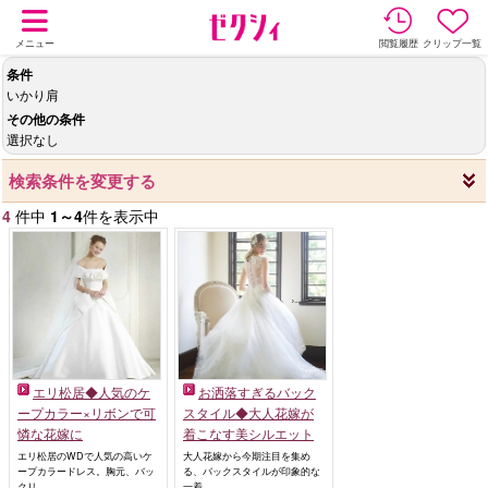
メニュー
閲覧履歴
クリップ一覧
条件
いかり肩
その他の条件
選択なし
検索条件を変更する
4
件中
1～4
件を表示中
エリ松居◆人気のケ
お洒落すぎるバック
ープカラー×リボンで可
スタイル◆大人花嫁が
憐な花嫁に
着こなす美シルエット
エリ松居のWDで人気の高いケ
大人花嫁から今期注目を集め
ープカラードレス。胸元、バッ
る、バックスタイルが印象的な
クリ...
一着。...