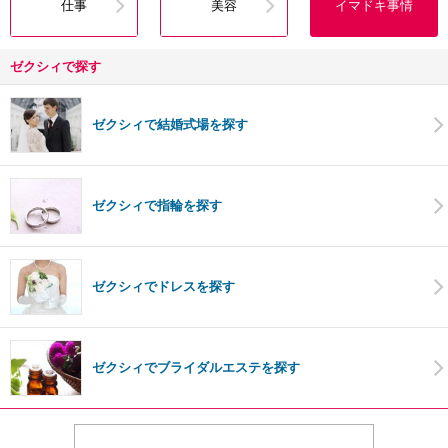
仕事
美容
イマドキ事情
ゼクシィで探す
ゼクシィで結婚式場を探す
ゼクシィで指輪を探す
ゼクシィでドレスを探す
ゼクシィでブライダルエステを探す