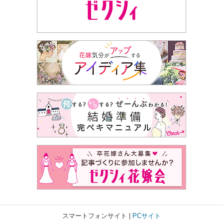
スマートフォンサイト
PCサイト