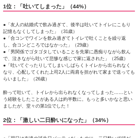
1位：「吐いてしまった」（44%）
●「友人の結婚式で飲み過ぎて、後半は吐いてトイレにこもり
記憶もなくしてしまった」（31歳）
●「合コンでワインを飲み過ぎてトイレで吐くことを繰り返
し、合コンどころではなかった」（29歳）
●「男関係でゴタゴタしていることを先輩に愚痴りながら飲ん
で、泣きながら吐いて悲惨な感じで家に返された」（25歳）
●「吐いてぐったりしてしまいしばらくトイレから出られなく
なり、心配してくれた上司2人に両肩を担がれて家まで送っても
らいました」（26歳）
酔って吐いて、トイレから出られなくなってしまった……とい
う経験をしたことがある人は約半数に。もっと多いかなと思い
ましたが、堂々の第1位でした！
2位：「激しい二日酔いになった」（34%）