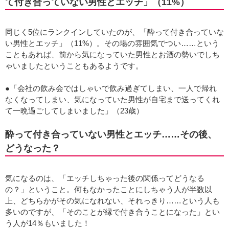
て付き合っていない男性とエッチ」（11%）
同じく5位にランクインしていたのが、「酔って付き合っていな
い男性とエッチ」（11%）。その場の雰囲気でつい……という
こともあれば、前から気になっていた男性とお酒の勢いでしち
ゃいましたということもあるようです。
●「会社の飲み会ではしゃいで飲み過ぎてしまい、一人で帰れ
なくなってしまい、気になっていた男性が自宅まで送ってくれ
て一晩過ごしてしまいました」（23歳）
酔って付き合っていない男性とエッチ……その後、
どうなった？
気になるのは、「エッチしちゃった後の関係ってどうなる
の？」ということ。何もなかったことにしちゃう人が半数以
上、どちらかがその気になれない、それっきり……という人も
多いのですが、「そのことが縁で付き合うことになった」とい
う人が14％もいました！