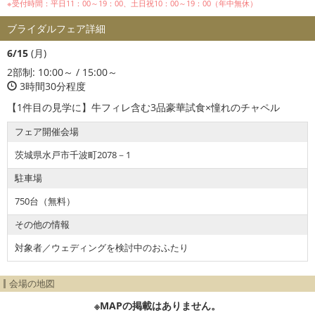
※受付時間：平日11：00～19：00、土日祝10：00～19：00（年中無休）
ブライダルフェア詳細
6/15
(
月
)
2部制: 10:00～ / 15:00～
3時間30分程度
【1件目の見学に】牛フィレ含む3品豪華試食×憧れのチャペル
フェア開催会場
茨城県水戸市千波町2078－1
駐車場
750台（無料）
その他の情報
対象者／ウェディングを検討中のおふたり
会場の地図
※MAPの掲載はありません。