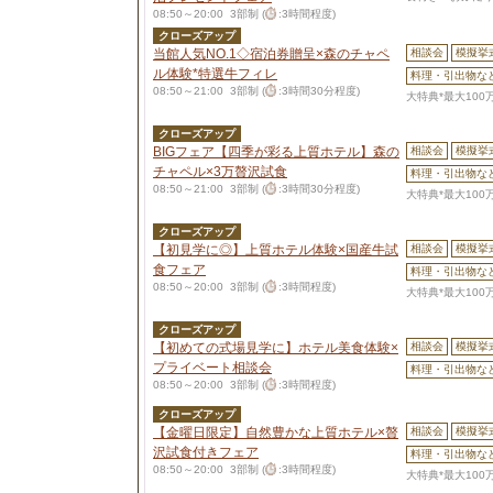
08:50～20:00 3部制 (
:3時間程度)
クローズアップ
当館人気NO.1◇宿泊券贈呈×森のチャペ
相談会
模擬挙
ル体験*特選牛フィレ
料理・引出物な
08:50～21:00 3部制 (
:3時間30分程度)
大特典*最大100
クローズアップ
BIGフェア【四季が彩る上質ホテル】森の
相談会
模擬挙
チャペル×3万贅沢試食
料理・引出物な
08:50～21:00 3部制 (
:3時間30分程度)
大特典*最大100
クローズアップ
【初見学に◎】上質ホテル体験×国産牛試
相談会
模擬挙
食フェア
料理・引出物な
08:50～20:00 3部制 (
:3時間程度)
大特典*最大100
クローズアップ
【初めての式場見学に】ホテル美食体験×
相談会
模擬挙
プライベート相談会
料理・引出物な
08:50～20:00 3部制 (
:3時間程度)
クローズアップ
【金曜日限定】自然豊かな上質ホテル×贅
相談会
模擬挙
沢試食付きフェア
料理・引出物な
08:50～20:00 3部制 (
:3時間程度)
大特典*最大100