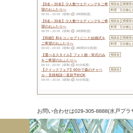
【6名～30名】少人数ウエディングをご希
相談会
模擬挙
望のおふたりへ
料理・引出物な
08:55～20:00 3部制 (
:3時間程度)
【6名～30名】少人数ウエディングをご希
相談会
模擬挙
望のおふたりへ
料理・引出物な
08:55～20:00 2部制 (
:3時間程度)
【和婚】和をコンセプトにした結婚式を
相談会
模擬挙
ご希望のおふたりへ
料理・引出物な
09:00～20:00 2部制 (
:3時間30分程度)
【選べるスタイル】フォト婚・挙式のみ
相談会
をご希望のおふたりへ
09:10～20:00 2部制 (
:60分程度)
【クイックフェア】60分で森のチャペ
相談会
ル・見積相談◇直前予約OK
09:05～20:00 3部制 (
:60分程度)
お問い合わせは029-305-8888(水