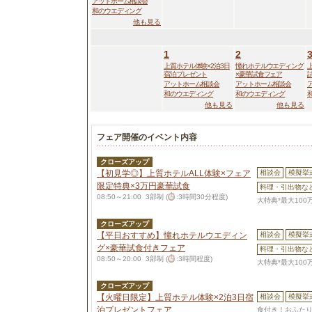
アットホーム相談会
和のウエディング
他も見る
1
2
上質ホテル体験×2泊3日
憧れホテルウエディング
宿泊プレゼント
×豪華試食フェア
アットホーム相談会
アットホーム相談会
和のウエディング
和のウエディング
他も見る
他も見る
フェア開催のイベント内容
クローズアップ
【初見学◎】上質ホテルALL体験×フェア
相談会
模擬挙
限定特典×3万円豪華試食
料理・引出物な
08:50～21:00 3部制 (
:3時間30分程度)
大特典*最大100
クローズアップ
【平日おすすめ】憧れホテルウエディン
相談会
模擬挙
グ×豪華試食付きフェア
料理・引出物な
08:50～20:00 3部制 (
:3時間程度)
大特典*最大100
クローズアップ
【火曜日限定】上質ホテル体験×2泊3日宿
相談会
模擬挙
泊プレゼントフェア
食付き！おふたり