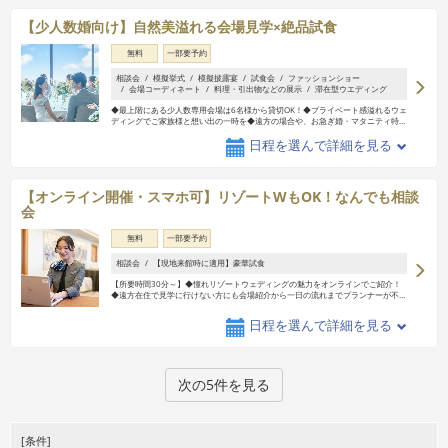
【少人数婚向け】自然美溢れる会場見学×絶品試食
無料
一部要予約
相談会
模擬挙式
模擬披露宴
試食会
ファッションショー
会場コーディネート
料理・引出物などの展示
滞在型ウエディング
◆最上階にある少人数専用会場は6名様から貸切OK！◆プライベート感溢れるウェ
ディングでご家族様と想い出の一時を◆遠方の場合や、お急ぎ婚・マタニティ特
…
日程を選んで詳細を見る
【オンライン開催・スマホ可】リゾートWもOK！なんでも相談
会
無料
一部要予約
相談会
【現地来館時に適用】豪華試食
【所要時間30分～】◆憧れリゾートウェディングの魅力をオンラインでご紹介！
◆遠方在住で見学に行けない方にも会場紹介から一日の流れまでプランナーが不
…
日程を選んで詳細を見る
次の5件を見る
[条件]