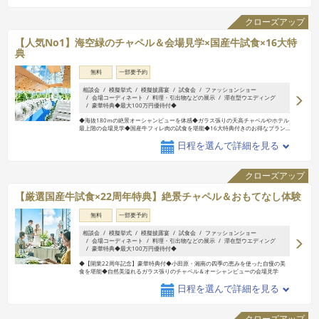
クローズアップ
【人気No1】海空緑のチャペル＆会場見学×国産牛試食×16大特
典
無料
一部要予約
相談会
模擬挙式
模擬披露宴
試食会
ファッションショー
会場コーディネート
料理・引出物などの展示
滞在型ウエディング
豪華特典◆最大100万円優待付◆
◆海抜180ｍの絶景オーシャンビューを体感◆ガラス張りの天高チャペルやホテル
最上階の会場見学◆国産牛フィレ肉の試食を堪能◆16大特典付きのお得なプラン
…
日程を選んで詳細を見る
クローズアップ
【厳選国産牛試食×22周年特典】絶景チャペル＆おもてなし体験
無料
一部要予約
相談会
模擬挙式
模擬披露宴
試食会
ファッションショー
会場コーディネート
料理・引出物などの展示
滞在型ウエディング
豪華特典◆最大100万円優待付◆
◆【開業22周年記念】豪華特典付◆小田原・湘南の四季の恵みを使った自慢の美
食を堪能◆自然美溢れるガラス張りのチャペル＆オーシャンビューの会場見学
日程を選んで詳細を見る
クローズアップ