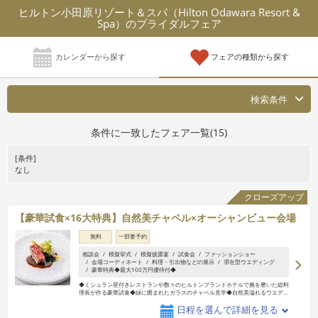
ヒルトン小田原リゾート＆スパ（Hilton Odawara Resort &
Spa）のブライダルフェア
カレンダーから探す
フェアの種類から探す
検索条件
条件に一致したフェア一覧(15)
[条件]
なし
クローズアップ
【豪華試食×16大特典】自然美チャペル×オーシャンビュー会場
無料
一部要予約
相談会
模擬挙式
模擬披露宴
試食会
ファッションショー
会場コーディネート
料理・引出物などの展示
滞在型ウエディング
豪華特典◆最大100万円優待付◆
◆ミシュラン星付きレストランや数々のヒルトンブランドホテルで腕を磨いた総料
理長が作る豪華試食◆緑に囲まれたガラスのチャペル見学◆自然美溢れるウエデ
…
日程を選んで詳細を見る