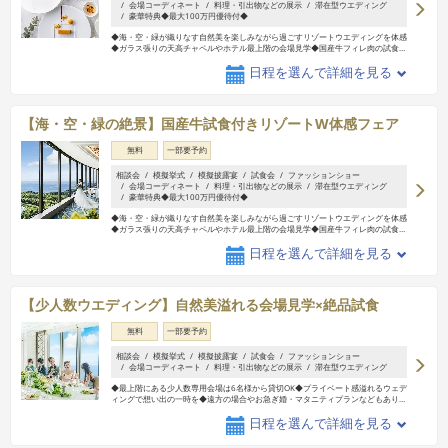
会場コーディネート
料理・引出物などの展示
滞在型ウエディング
豪華特典◆最大100万円優待付◆
◆海・空・緑が織りなす自然美を楽しみながら過ごすリゾートウエディングを体感
◆ガラス張りの天高チャペルやホテル最上階の会場見学◆国産牛フィレ肉の試食
…
日程を選んで詳細を見る
【海・空・緑の絶景】国産牛試食付きリゾートW体感フェア
無料
一部要予約
相談会
模擬挙式
模擬披露宴
試食会
ファッションショー
会場コーディネート
料理・引出物などの展示
滞在型ウエディング
豪華特典◆最大100万円優待付◆
◆海・空・緑が織りなす自然美を楽しみながら過ごすリゾートウエディングを体感
◆ガラス張りの天高チャペルやホテル最上階の会場見学◆国産牛フィレ肉の試食
…
日程を選んで詳細を見る
【少人数ウエディング】自然美溢れる会場見学×絶品試食
無料
一部要予約
相談会
模擬挙式
模擬披露宴
試食会
ファッションショー
会場コーディネート
料理・引出物などの展示
滞在型ウエディング
◆最上階にある少人数専用会場は6名様から貸切OK◆プライベート感溢れるウェデ
ィングで想い出の一時を◆遠方の場合やお急ぎ婚・マタニティプランなどもあり
…
日程を選んで詳細を見る