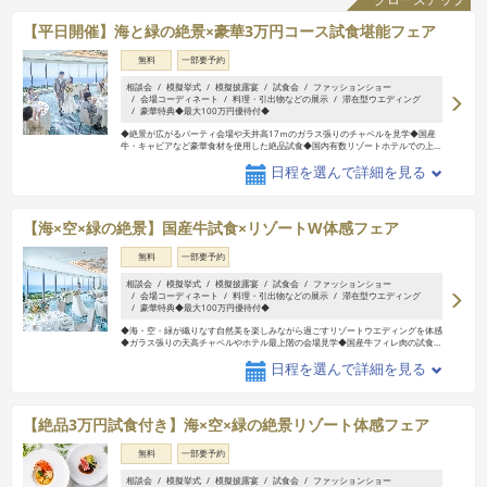
【平日開催】海と緑の絶景×豪華3万円コース試食堪能フェア
無料
一部要予約
相談会
模擬挙式
模擬披露宴
試食会
ファッションショー
会場コーディネート
料理・引出物などの展示
滞在型ウエディング
豪華特典◆最大100万円優待付◆
◆絶景が広がるパーティ会場や天井高17ｍのガラス張りのチャペルを見学◆国産
牛・キャビアなど豪華食材を使用した絶品試食◆国内有数リゾートホテルでの上
…
日程を選んで詳細を見る
【海×空×緑の絶景】国産牛試食×リゾートW体感フェア
無料
一部要予約
相談会
模擬挙式
模擬披露宴
試食会
ファッションショー
会場コーディネート
料理・引出物などの展示
滞在型ウエディング
豪華特典◆最大100万円優待付◆
◆海・空・緑が織りなす自然美を楽しみながら過ごすリゾートウエディングを体感
◆ガラス張りの天高チャペルやホテル最上階の会場見学◆国産牛フィレ肉の試食
…
日程を選んで詳細を見る
【絶品3万円試食付き】海×空×緑の絶景リゾート体感フェア
無料
一部要予約
相談会
模擬挙式
模擬披露宴
試食会
ファッションショー