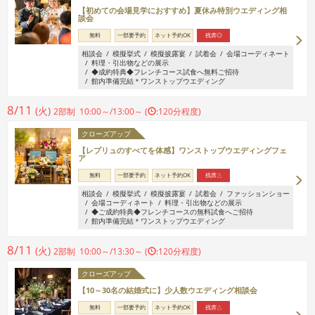
【初めての会場見学におすすめ】夏休み特別ウエディング相
談会
無料
一部要予約
ネット予約OK
残席◎
相談会
模擬挙式
模擬披露宴
試着会
会場コーディネート
料理・引出物などの展示
◆成約特典◆フレンチコース試食へ無料ご招待
館内準備完結＊ワンストップウエディング
8/11
(火)
2部制 10:00～/13:00～ (
:120分程度)
クローズアップ
【レプリュのすべてを体感】ワンストップウエディングフェ
ア
無料
一部要予約
ネット予約OK
残席△
相談会
模擬挙式
模擬披露宴
試着会
ファッションショー
会場コーディネート
料理・引出物などの展示
◆ご成約特典◆フレンチコースの無料試食へご招待
館内準備完結＊ワンストップウエディング
8/11
(火)
2部制 10:00～/13:30～ (
:120分程度)
クローズアップ
【10～30名の結婚式に】少人数ウエディング相談会
無料
一部要予約
ネット予約OK
残席△