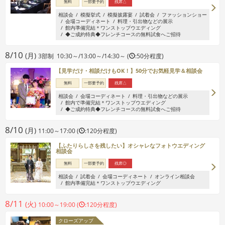
無料
一部要予約
残席△
相談会
模擬挙式
模擬披露宴
試着会
ファッションショー
会場コーディネート
料理・引出物などの展示
館内準備完結＊ワンストップウエディング
◆ご成約特典◆フレンチコースの無料試食へご招待
8/10
(月)
3部制 10:30～/13:00～/14:30～ (
:50分程度)
【見学だけ・相談だけもOK！】50分でお気軽見学＆相談会
無料
一部要予約
残席△
相談会
会場コーディネート
料理・引出物などの展示
館内で準備完結＊ワンストップウエディング
◆ご成約特典◆フレンチコースの無料試食へご招待
8/10
(月)
11:00～17:00 (
:120分程度)
【ふたりらしさを残したい】オシャレなフォトウエディング
相談会
無料
一部要予約
残席◎
相談会
試着会
会場コーディネート
オンライン相談会
館内準備完結＊ワンストップウエディング
8/11
(火)
10:00～19:00 (
:120分程度)
クローズアップ