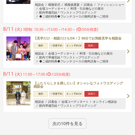
相談会
模擬挙式
模擬披露宴
試着会
ファッションショー
会場コーディネート
料理・引出物などの展示
館内準備完結＊ワンストップウエディング
◆ご成約特典◆フレンチコースの無料試食へご招待
8/11
(火)
3部制 10:30～/13:00～/14:30～ (
:50分程度)
【見学だけ・相談だけもOK！】50分でお気軽見学＆相談会
無料
一部要予約
ネット予約OK
残席△
相談会
会場コーディネート
料理・引出物などの展示
館内で準備完結＊ワンストップウエディング
◆ご成約特典◆フレンチコースの無料試食へご招待
8/11
(火)
11:00～17:00 (
:120分程度)
【ふたりらしさを残したい】オシャレなフォトウエディング
相談会
無料
一部要予約
ネット予約OK
残席◎
相談会
試着会
会場コーディネート
オンライン相談会
館内準備完結＊ワンストップウエディング
次の10件を見る