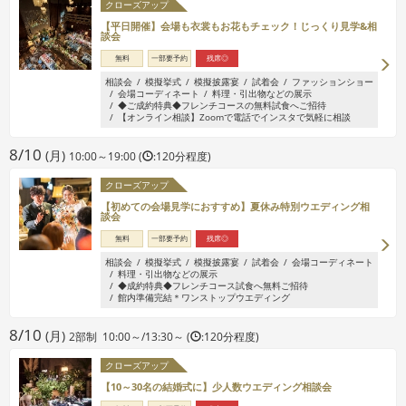
クローズアップ
【平日開催】会場も衣裳もお花もチェック！じっくり見学&相
談会
無料
一部要予約
残席◎
相談会
模擬挙式
模擬披露宴
試着会
ファッションショー
会場コーディネート
料理・引出物などの展示
◆ご成約特典◆フレンチコースの無料試食へご招待
【オンライン相談】Zoomで電話でインスタで気軽に相談
8/10
(月)
10:00～19:00 (
:120分程度)
クローズアップ
【初めての会場見学におすすめ】夏休み特別ウエディング相
談会
無料
一部要予約
残席◎
相談会
模擬挙式
模擬披露宴
試着会
会場コーディネート
料理・引出物などの展示
◆成約特典◆フレンチコース試食へ無料ご招待
館内準備完結＊ワンストップウエディング
8/10
(月)
2部制 10:00～/13:30～ (
:120分程度)
クローズアップ
【10～30名の結婚式に】少人数ウエディング相談会