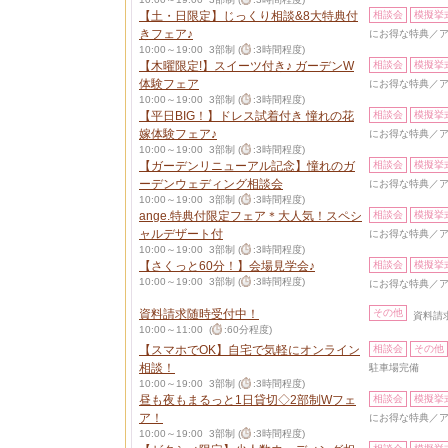
【土・日限定】じっくり相談&8大特典付
相談会
模擬挙
きフェア♪
にお得な特典／ア
10:00～19:00 3部制 (
:3時間程度)
【木曜限定!】スイーツ付き♪ ガーデンW
相談会
模擬挙
体験フェア
にお得な特典／ア
10:00～19:00 3部制 (
:3時間程度)
【平日BIG！】ドレス試着付き 憧れの花
相談会
模擬挙
嫁体験フェア♪
にお得な特典／ア
10:00～19:00 3部制 (
:3時間程度)
【ガーデンリニューアル記念】憧れのガ
相談会
模擬挙
ーデンウェディング相談会
にお得な特典／ア
10:00～19:00 3部制 (
:3時間程度)
ange.特典付限定フェア＊大人気！スペシ
相談会
模擬挙
ャルデザート付
にお得な特典／ア
10:00～19:00 3部制 (
:3時間程度)
【さくっと60分！】会場見学会♪
相談会
模擬挙
10:00～19:00 3部制 (
:3時間程度)
にお得な特典／ア
資料請求随時受付中！
その他
資料請
10:00～11:00 (
:60分程度)
【スマホでOK】自宅で気軽にオンライン
相談会
その他
相談！
駐車場完備
10:00～19:00 3部制 (
:3時間程度)
昼も夜もまるっと1日貸切◇2部制Wフェ
相談会
模擬挙
ア！
にお得な特典／ア
10:00～19:00 3部制 (
:3時間程度)