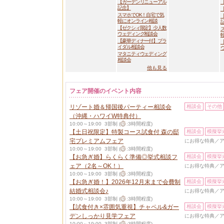
【ガーデンリニューアル
記念】
スマホでOK！自宅で気
軽にオンライン相談
【ゼクシィ限定】少人数
ウェディング相談会
【豪華ディナー付】ブラ
イダル相談会
マタニティウェディング
相談会
他も見る
フェア開催のイベント内容
リゾート婚＆帰国後パーティー相談会
相談会
その他
（沖縄・ハワイW特典付）
10:00～19:00 3部制 (
:3時間程度)
【土日祝限定】特製コース試食付 森の邸
相談会
模擬挙
宅プレミアムフェア
にお得な特典／ア
10:00～19:00 3部制 (
:3時間程度)
【お急ぎ婚】らくらく準備◎挙式相談フ
相談会
模擬挙
ェア（2名～OK！）
にお得な特典／ア
10:00～19:00 3部制 (
:3時間程度)
【お急ぎ婚！】2026年12月末まで会費制
相談会
模擬挙
結婚式相談会♪
にお得な特典／ア
10:00～19:00 3部制 (
:3時間程度)
【試食付き×雰囲気重視】チャペル&ガー
相談会
模擬挙
デンしっかり見学フェア
にお得な特典／ア
10:00～19:00 3部制 (
:3時間程度)