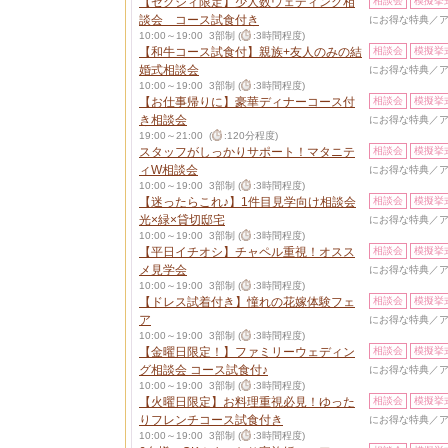
【ゼクシィ限定】少人数ウェディング相
相談会
模擬挙
談会 コース試食付き
にお得な特典／ア
10:00～19:00 3部制 (
:3時間程度)
【和牛コース試食付】親族+友人のみの結
相談会
模擬挙
婚式相談会
にお得な特典／ア
10:00～19:00 3部制 (
:3時間程度)
【お仕事帰りに】豪華ディナーコース付
相談会
模擬挙
き相談会
にお得な特典／ア
19:00～21:00 (
:120分程度)
スタッフがしっかりサポート！マタニテ
相談会
模擬挙
ィW相談会
にお得な特典／ア
10:00～19:00 3部制 (
:3時間程度)
【迷ったらこれ♪】1件目見学向け相談会
相談会
模擬挙
光×緑×貸切邸宅
にお得な特典／ア
10:00～19:00 3部制 (
:3時間程度)
【平日イチオシ】チャペル重視！オスス
相談会
模擬挙
メ見学会
にお得な特典／ア
10:00～19:00 3部制 (
:3時間程度)
【ドレス試着付き】憧れの花嫁体験フェ
相談会
模擬挙
ア
にお得な特典／ア
10:00～19:00 3部制 (
:3時間程度)
【金曜日限定！】ファミリーウェディン
相談会
模擬挙
グ相談会 コース試食付♪
にお得な特典／ア
10:00～19:00 3部制 (
:3時間程度)
【火曜日限定】お料理重視必見！ゆった
相談会
模擬挙
りフレンチコース試食付き
にお得な特典／ア
10:00～19:00 3部制 (
:3時間程度)