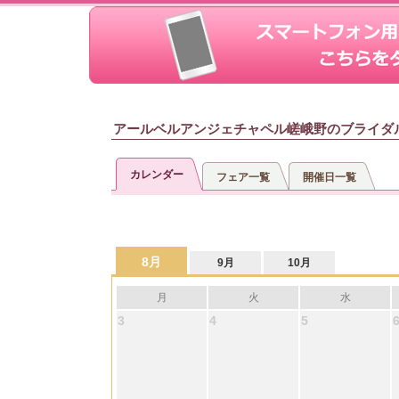
アールベルアンジェチャペル嵯峨野のブライダ
カレンダー
フェア一覧
開催日一覧
8月
9月
10月
月
火
水
3
4
5