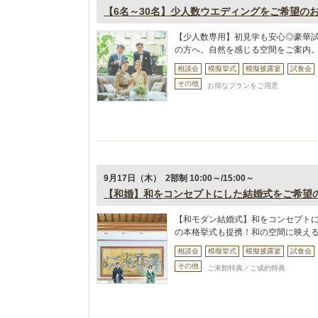
【6名～30名】少人数ウエディングをご希望の
【少人数専用】初見学も安心◎豪華
の方へ。自然を感じる空間をご案内
相談会
模擬挙式
模擬披露宴
試食会
その他
お得なプランをご用意
9月17日（木） 2部制 10:00～/15:00～
【和婚】和をコンセプトにした結婚式をご希望
【和モダン結婚式】和をコンセプト
の本格挙式も提携！和の空間に映え
相談会
模擬挙式
模擬披露宴
試食会
その他
ご来館特典／ご成約特典