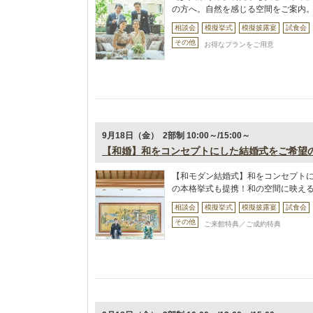
の方へ。自然を感じる空間をご案内
相談会
模擬挙式
模擬披露宴
試食会
その他
お得なプランをご用意
9月18日（金） 2部制 10:00～/15:00～
【和婚】和をコンセプトにした結婚式をご希望
【和モダン結婚式】和をコンセプト
の本格挙式も提携！和の空間に映え
相談会
模擬挙式
模擬披露宴
試食会
その他
ご来館特典／ご成約特典