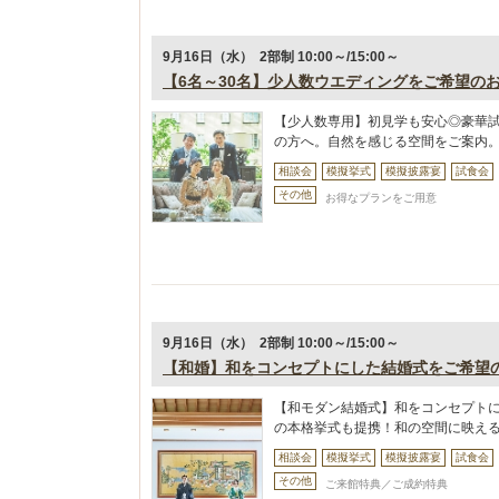
9月16日（水） 2部制 10:00～/15:00～
【6名～30名】少人数ウエディングをご希望の
【少人数専用】初見学も安心◎豪華
の方へ。自然を感じる空間をご案内
相談会
模擬挙式
模擬披露宴
試食会
その他
お得なプランをご用意
9月16日（水） 2部制 10:00～/15:00～
【和婚】和をコンセプトにした結婚式をご希望
【和モダン結婚式】和をコンセプト
の本格挙式も提携！和の空間に映え
相談会
模擬挙式
模擬披露宴
試食会
その他
ご来館特典／ご成約特典