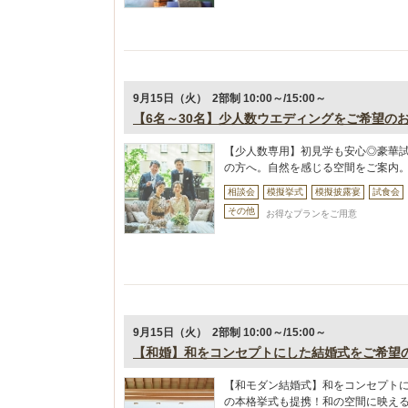
9月15日（火） 2部制 10:00～/15:00～
【6名～30名】少人数ウエディングをご希望の
【少人数専用】初見学も安心◎豪華
の方へ。自然を感じる空間をご案内
相談会
模擬挙式
模擬披露宴
試食会
その他
お得なプランをご用意
9月15日（火） 2部制 10:00～/15:00～
【和婚】和をコンセプトにした結婚式をご希望
【和モダン結婚式】和をコンセプト
の本格挙式も提携！和の空間に映え