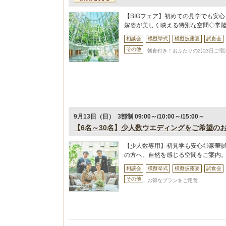
【BIGフェア】初めての見学でも安
嫁姿が美しく映える特別な空間◇常陸
相談会
模擬挙式
模擬披露宴
試食会
その他
朝食付き！おふたりの2泊3日ご宿泊
9月13日（日） 3部制 09:00～/10:00～/15:00～
【6名～30名】少人数ウエディングをご希望の
【少人数専用】初見学も安心◎豪華
の方へ。自然を感じる空間をご案内
相談会
模擬挙式
模擬披露宴
試食会
その他
お得なプランをご用意