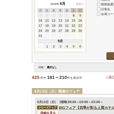
8月
模擬披露
2026年
次月
試着会
月
火
水
木
金
土
日
会場コー
3
4
5
6
7
8
9
10
11
12
13
14
15
16
17
18
19
20
21
22
23
24
25
26
27
28
29
30
31
9月
1
2
3
4
5
6
日程：
選択なし
425
181～210
< 前
件中
件を表示中
9月13日（日）開催のフェア
9月13日（日） 3部制 09:00～/10:00～/15:00～
BIGフェア【四季が彩る上質ホテ
クローズアップ
詳細を見る