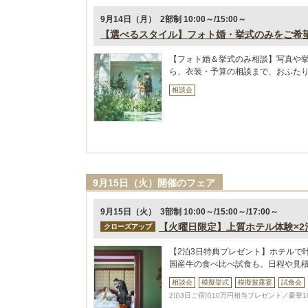
9月14日（月） 2部制 10:00～/15:00～
【選べるスタイル】フォト婚・挙式のみをご希
【フォト婚＆挙式のみ相談】写真や
ら、衣装・予算の相談まで、おふた
相談会
9月15日（火）開催のフェア
9月15日（火） 3部制 10:00～/15:00～/17:00～
【火曜日限定】上質ホテル体験×2
クローズアップ
【2泊3日特典プレゼント】ホテルで
国産牛の食べ比べ試食も。日程や見
相談会
模擬挙式
模擬披露宴
試食会
2泊3日ご宿泊10万円相当プレゼント／豪華1