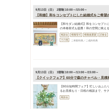
9月13日（日） 2部制 10:00～/15:00～
【和婚】和をコンセプトにした結婚式をご希望
【和モダン結婚式】和をコンセプト
の本格挙式も提携！和の空間に映え
相談会
模擬挙式
模擬披露宴
試食会
その他
ご来館特典／ご成約特典
9月13日（日） 3部制 10:00～/13:00～/15:00～
【クイックフェア】60分で森のチャペル・見積
【60分短時間フェア】忙しいおふた
るお見積もり・日程の相談まで、サ
相談会