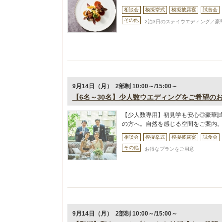
相談会
模擬挙式
模擬披露宴
試食会
その他
2泊3日のステイウエディング／豪華
9月14日（月） 2部制 10:00～/15:00～
【6名～30名】少人数ウエディングをご希望の
【少人数専用】初見学も安心◎豪華
の方へ。自然を感じる空間をご案内
相談会
模擬挙式
模擬披露宴
試食会
その他
お得なプランをご用意
9月14日（月） 2部制 10:00～/15:00～