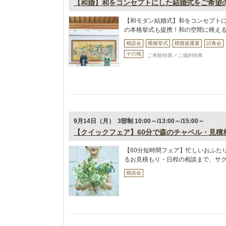
【和婚】和をコンセプトにした結婚式をご希望
【和モダン結婚式】和をコンセプト
の本格挙式も提携！和の空間に映え
相談会
模擬挙式
模擬披露宴
試食会
その他
ご来館特典／ご成約特典
9月14日（月） 3部制 10:00～/13:00～/15:00～
【クイックフェア】60分で森のチャペル・見積
【60分短時間フェア】忙しいおふた
るお見積もり・日程の相談まで、サ
相談会