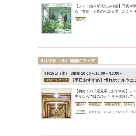
【フォト婚＆挙式のみ相談】写真や
ら、衣装・予算の相談まで、おふた
相談会
9月16日（水）開催のフェア
9月16日（水） 3部制 10:00～/15:00～/17:00～
【平日おすすめ】憧れホテルウエ
クローズアップ
【初めての式場見学におすすめ】シ
テルならではのひとときを体験して
相談会
模擬挙式
模擬披露宴
試食会
その他
朝食付き！おふたりの2泊3日ご宿泊