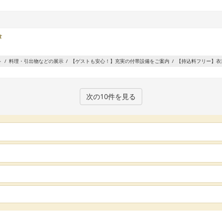
食
ト
料理・引出物などの展示
【ゲストも安心！】充実の付帯設備をご案内
【持込料フリー】衣
次の10件を見る