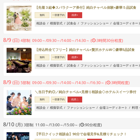
【先着３組◆スパラクーア券付】純白チャペル体験×豪華５品試食
無料
一部要予約
残席×
相談会
模擬挙式
試食会
ファッションショー
会場コーディネー
8/9
(日)
4部制 09:00～/09:30～/14:00～/14:30～ (
:3時間30分程度)
【持込料全てフリー】純白チャペル×贅沢ホテルW◇豪華5品試食
無料
一部要予約
残席×
相談会
模擬挙式
試食会
ファッションショー
会場コーディネー
8/9
(日)
5部制 09:00～/09:30～/14:00～/14:30～/16:30～ (
:3時間程度)
＼当日予約◎／純白チャペル×見積り相談会◇ホテルスイーツ券付
無料
一部要予約
残席△
相談会
模擬挙式
ファッションショー
会場コーディネート
料理
8/10
(月)
3部制 11:00～/13:00～/15:00～ (
:90分程度)
【平日クイック相談会】90分で会場見学&見積りチェック！