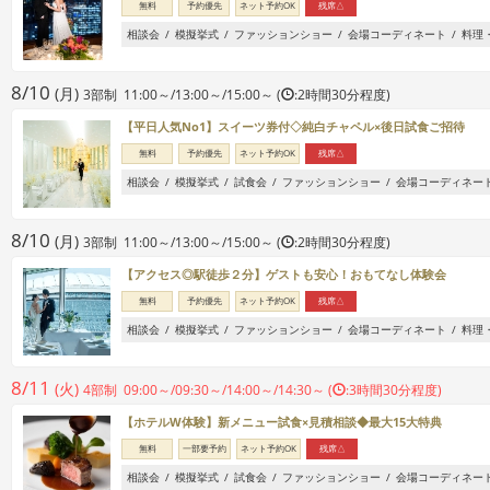
無料
予約優先
ネット予約OK
残席△
相談会
模擬挙式
ファッションショー
会場コーディネート
料理
8/10
(月)
3部制 11:00～/13:00～/15:00～ (
:2時間30分程度)
【平日人気No1】スイーツ券付◇純白チャペル×後日試食ご招待
無料
予約優先
ネット予約OK
残席△
相談会
模擬挙式
試食会
ファッションショー
会場コーディネー
8/10
(月)
3部制 11:00～/13:00～/15:00～ (
:2時間30分程度)
【アクセス◎駅徒歩２分】ゲストも安心！おもてなし体験会
無料
予約優先
ネット予約OK
残席△
相談会
模擬挙式
ファッションショー
会場コーディネート
料理
8/11
(火)
4部制 09:00～/09:30～/14:00～/14:30～ (
:3時間30分程度)
【ホテルW体験】新メニュー試食×見積相談◆最大15大特典
無料
一部要予約
ネット予約OK
残席△
相談会
模擬挙式
試食会
ファッションショー
会場コーディネー