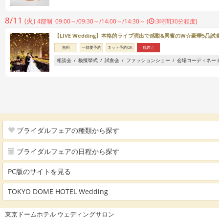
8/11
(火)
4部制 09:00～/09:30～/14:00～/14:30～ (
:3時間30分程度)
【LIVE Wedding】本格的ライブ演出で感動&興奮のW☆豪華5品試
無料
一部要予約
ネット予約OK
残席△
相談会
模擬挙式
試食会
ファッションショー
会場コーディネー
ブライダルフェアの種類から探す
ブライダルフェアの日程から探す
PC版のサイトを見る
TOKYO DOME HOTEL Wedding
東京ドームホテル ウェディングサロン