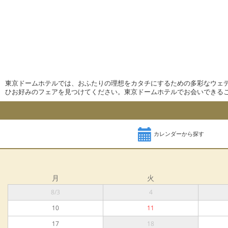
東京ドームホテルでは、おふたりの理想をカタチにするための多彩なウェ
ひお好みのフェアを見つけてください。東京ドームホテルでお会いできる
カレンダーから探す
月
火
8/3
4
10
11
17
18