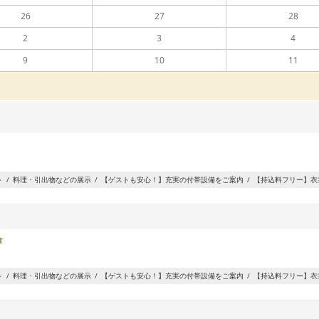
26
27
28
2
3
4
9
10
11
ト
料理・引出物などの展示
【ゲストも安心！】充実の付帯設備をご案内
【持込料フリー】衣
食
ト
料理・引出物などの展示
【ゲストも安心！】充実の付帯設備をご案内
【持込料フリー】衣