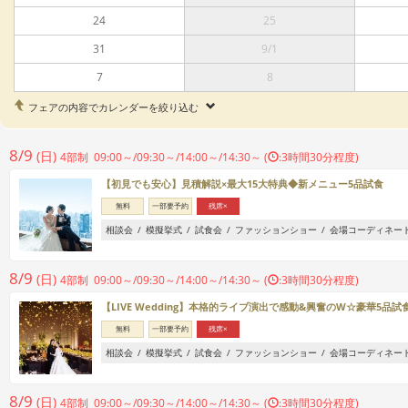
24
25
31
9/1
7
8
フェアの内容でカレンダーを絞り込む
8/9
(日)
4部制 09:00～/09:30～/14:00～/14:30～ (
:3時間30分程度)
【初見でも安心】見積解説×最大15大特典◆新メニュー5品試食
無料
一部要予約
残席×
相談会
模擬挙式
試食会
ファッションショー
会場コーディネー
8/9
(日)
4部制 09:00～/09:30～/14:00～/14:30～ (
:3時間30分程度)
【LIVE Wedding】本格的ライブ演出で感動&興奮のW☆豪華5品試
無料
一部要予約
残席×
相談会
模擬挙式
試食会
ファッションショー
会場コーディネー
8/9
(日)
4部制 09:00～/09:30～/14:00～/14:30～ (
:3時間30分程度)