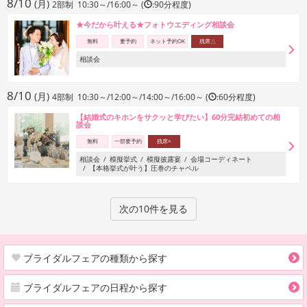
8/10
(月)
2部制 10:30～/16:00～ (
:90分程度)
★今だから叶える★フォトウエディング相談会
無料
要予約
ネット予約OK
残席△
相談会
8/10
(月)
4部制 10:30～/12:00～/14:00～/16:00～ (
:60分程度)
【結婚式のキホンをサクッと学びたい】60分完結初めての相
談会
無料
一部要予約
残席×
相談会
模擬挙式
模擬披露宴
会場コーディネート
【本格挙式が叶う】圧巻のチャペル
次の10件を見る
ブライダルフェアの種類から探す
ブライダルフェアの日程から探す