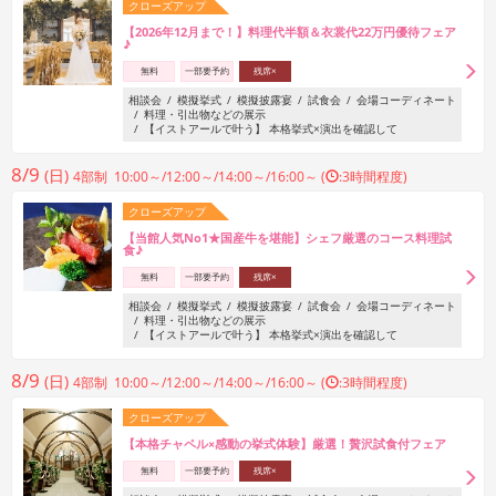
クローズアップ
【2026年12月まで！】料理代半額＆衣裳代22万円優待フェア
♪
無料
一部要予約
残席×
相談会
模擬挙式
模擬披露宴
試食会
会場コーディネート
料理・引出物などの展示
【イストアールで叶う】 本格挙式×演出を確認して
8/9
(日)
4部制 10:00～/12:00～/14:00～/16:00～ (
:3時間程度)
クローズアップ
【当館人気No1★国産牛を堪能】シェフ厳選のコース料理試
食♪
無料
一部要予約
残席×
相談会
模擬挙式
模擬披露宴
試食会
会場コーディネート
料理・引出物などの展示
【イストアールで叶う】 本格挙式×演出を確認して
8/9
(日)
4部制 10:00～/12:00～/14:00～/16:00～ (
:3時間程度)
クローズアップ
【本格チャペル×感動の挙式体験】厳選！贅沢試食付フェア
無料
一部要予約
残席×