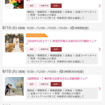
無料
一部要予約
残席×
相談会
模擬挙式
模擬披露宴
試食会
会場コーディネート
料理・引出物などの展示
【イストアールで叶う】 本格挙式×演出を確認して
8/10
(月)
4部制 10:00～/12:00～/14:00～/16:00～ (
:3時間程度)
クローズアップ
【2026年12月まで！】料理代半額＆衣裳代22万円優待フェア
♪
無料
一部要予約
残席×
相談会
模擬挙式
模擬披露宴
試食会
会場コーディネート
料理・引出物などの展示
【イストアールで叶う】 本格挙式×演出を確認して
8/10
(月)
3部制 10:00～/12:00～/14:00～ (
:3時間30分程度)
【組数限定！】◆試着＆試食付きALL花嫁体験フェア
無料
一部要予約
残席×
相談会
模擬挙式
模擬披露宴
試食会
試着会
会場コーディネート
料理・引出物などの展示
【イストアールで叶う】 本格挙式×演出を確認して