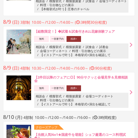
相談会
模擬挙式
模擬披露宴
試食会
会場コーディネート
料理・引出物などの展示
【本格挙式が叶う】圧巻のチャペル
8/9
(日)
3部制 10:00～/12:00～/14:00～ (
:3時間30分程度)
【組数限定！】◆試着＆試食付きALL花嫁体験フェア
無料
一部要予約
残席×
相談会
模擬挙式
模擬披露宴
試食会
試着会
会場コーディネート
料理・引出物などの展示
【イストアールで叶う】 本格挙式×演出を確認して
8/9
(日)
4部制 10:30～/12:00～/14:00～/16:00～ (
:90分程度)
【2件目以降のフェアに◎】90分サクッと会場見学＆見積相談
会
無料
一部要予約
残席×
相談会
模擬挙式
模擬披露宴
会場コーディネート
料理・引出物などの展示
【イストアールで叶う】 本格挙式×演出を確認して
8/10
(月)
4部制 10:00～/12:00～/14:00～/16:00～ (
:3時間程度)
クローズアップ
【当館人気No1★国産牛を堪能】シェフ厳選のコース料理試
食♪