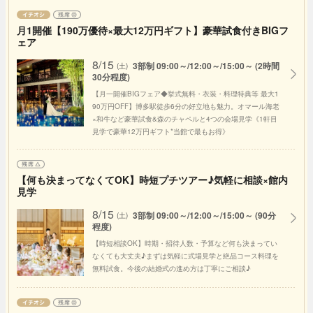
月1開催【190万優待×最大12万円ギフト】豪華試食付きBIGフ
ェア
8/15
3部制 09:00～/12:00～/15:00～ (2時間
(土)
30分程度)
【月一開催BIGフェア◆挙式無料・衣装・料理特典等 最大1
90万円OFF】博多駅徒歩6分の好立地も魅力。オマール海老
×和牛など豪華試食&森のチャペルと4つの会場見学《1軒目
見学で豪華12万円ギフト*当館で最もお得》
【何も決まってなくてOK】時短プチツアー♪気軽に相談×館内
見学
8/15
3部制 09:00～/12:00～/15:00～ (90分
(土)
程度)
【時短相談OK】時期・招待人数・予算など何も決まってい
なくても大丈夫♪まずは気軽に式場見学と絶品コース料理を
無料試食。今後の結婚式の進め方は丁寧にご相談♪