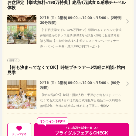
お盆限定【挙式無料×190万特典】絶品4万試食＆感動チャペル
体験
8/16
3部制 09:00～/12:00～/15:00～ (2時間
(日)
30分程度)
【1軒目見学でドレス25万円オフ】緑溢れるチャペルで挙式
体験&憧れのドレス見学/豪華2万円試食×気軽にお見積り相
談も可能【ご来館全組様へ】館内レストランペアディナー
券・パンケーキ券・最大190万円プレゼント
【何も決まってなくてOK】時短プチツアー♪気軽に相談×館内
見学
8/16
3部制 09:00～/12:00～/15:00～ (90分
(日)
程度)
【時短相談OK】時期・招待人数・予算など何も決まってい
なくても大丈夫♪まずは気軽に式場見学と絶品コース料理を
無料試食。今後の結婚式の進め方は丁寧にご相談♪
オンライン予約OK
ドレス試着や試食も楽しい
ブライダルフェアをCHECK
クリップする