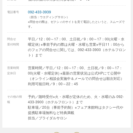
092-433-3939
電話番号
（担当：ウエディングサロン）
※問合せの際は、ゼクシィのサイトを見て電話したというと、スムーズで
す。
平日／12：00～17：00、土日祝／9：00～17：00(火曜・水
問合せ
曜定休) ※事前予約の際は火曜・水曜も営業※平日11：00から
受付時間
のフェアの問合せに関しては、092-433-3900（ホテルフロン
ト）まで
営業時間／平日／12：00～17：00、土日祝／9：00～17：
営業時間
00(火曜・水曜定休) ※最新の営業状況は公式HPにて公開中
定休日
（オンライン相談会実施中＆メールでの問合せは順次対応）
利用可能日時／9：00～22：45
予約／随時受付※火・水曜が定休のため、火・水曜のみ 092-
その他の情
433-3900（ホテルフロント）まで
報
駐車場／20台（事前予約制）※フェア来館時はタクシー代や
提携駐車場無料など特典満載
担当／ブライダルサロン