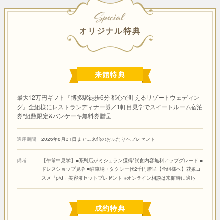
SPECIAL
オリジナル特典
来館特典
最大12万円ギフト『博多駅徒歩6分 都心で叶えるリゾートウェディン
グ』全組様にレストランディナー券／1軒目見学でスイートルーム宿泊
券*組数限定&パンケーキ無料券贈呈
適用期間
2026年8月31日までに来館のおふたりへプレゼント
備考
【午前中見学】■系列店がミシュラン獲得*試食内容無料アップグレード ■
ドレスショップ見学 ■駐車場・タクシー代2千円贈呈【全組様へ】花嫁コ
スメ「p/d」美容液セットプレゼント ※オンライン相談は来館時に適応
成約特典