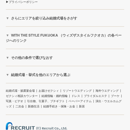
プライバシーポリシー
さらにエリアを絞り込み結婚式場をさがす
WITH THE STYLE FUKUOKA （ウィズザスタイルフクオカ）の各ペー
ジへのリンク
その他の条件で選びなおす
結婚式場・挙式を他のエリアから選ぶ
結婚式場・披露宴会場
お届けゼクシィ
リゾートウエディング
海外ウエディング
ゼクシィ相談カウンター
結婚指輪・婚約指輪
ドレス
ブライダルエステ
ブーケ
写真・ビデオ
引出物、引菓子、プチギフト
ペーパーアイテム
演出・ウエルカムグ
ッズ
二次会
新婚生活
結婚手続き・保険・お金
新居