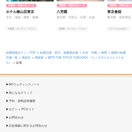
雰囲気・特徴が似ている
雰囲気・特徴が似ている
雰囲気・特徴が似て
ホテル椿山荘東京
八芳園
東京會舘
文京・池袋・練馬・板橋
恵比寿・代官山・広尾・白金
東京駅・皇居周辺
#庭園・ガーデン・テラス
#庭園・ガーデン・テラス
#アクセスが良い
#オンライン相談有
#ヨーロピアン
#アットホーム
#オンライン相談有
#オンライン相談有
結婚情報ゼクシィTOP
結婚式場、挙式、披露宴会場
九州・沖縄
福岡
福岡の結婚
式場一覧
博多区
博多駅
WITH THE STYLE FUKUOKA （ウィズザスタイルフクオ
カ）
会場
MYウェディングノート
気になるクリップ
予約・資料請求履歴
ゼクシィ PCサイト
お問合わせ
広告掲載に関するお問合わせ