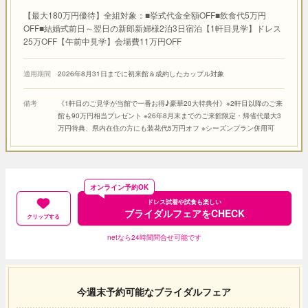
【最大180万円優待】全組対象：■挙式代金全額OFF■飲食代5万円
OFF■結婚式前日～翌日の新郎新婦様2泊3日宿泊【1軒目見学】ドレス
25万OFF【午前中見学】会場費11万円OFF
適用期間
2026年8月31日までに初来館＆成約したカップル対象
備考
《1軒目のご見学が当館で一番お得♪豪華20大特典付》※2軒目以降のご来
館も90万円相当プレゼント ※26年8月末までのご来館限定・帰省代最大3
万円特典、県内在住の方にも装花代5万円オフ ※シーズンプラン併用可
オンライン予約OK
ドレス試着や試食も楽しい
ブライダルフェアをCHECK
クリップする
netなら24時間問合せ可能です
今週末予約可能なブライダルフェア