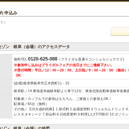
約 申込み
さい。
セゾン 岐阜（会場）のアクセスデータ
0120-625-088
無料TEL
（ブライダル直通※コンシェルジュデスク)
※参加申し込みはブライダルフェアの当日までにご連絡下さい。
※受付時間：平日／12：00～20：00、土日祝／9：00～20：00 （無
OK
[会場] 岐阜県岐阜市正木西町11－25
岐阜駅／JＲ東海道本線岐阜駅より車で12分、東海北陸自動車道岐阜各務原
対象者／カップルでの参加はもちろん、ご家族との参加もOK！
駐車場／65台（無料）
その他／【10大成約特典】1.挙式料 2.会場使用料 3.ウェルカムドリンク 4
レス 6.タキシード 7.持込料 8.日程変更料 9.料理1人2千円割引 10.ガソリ
セゾン 岐阜（会場）の地図