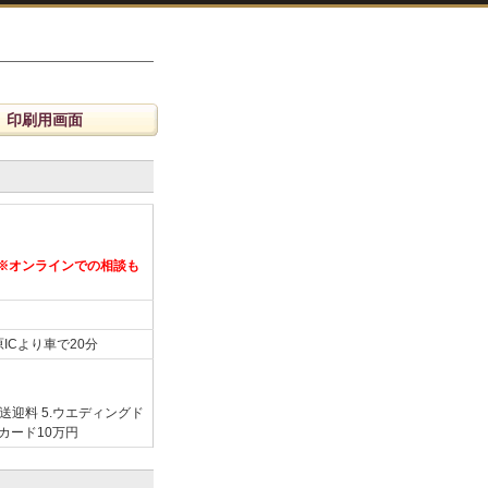
印刷用画面
休）※オンラインでの相談も
ICより車で20分
.送迎料 5.ウエディングド
ンカード10万円