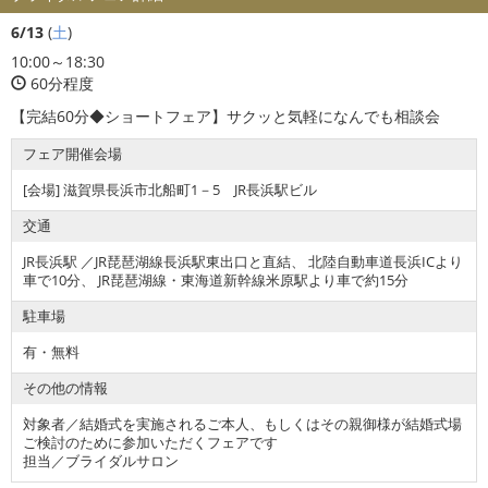
6/13
(
土
)
10:00～18:30
60分程度
【完結60分◆ショートフェア】サクッと気軽になんでも相談会
フェア開催会場
[会場] 滋賀県長浜市北船町1－5 JR長浜駅ビル
交通
JR長浜駅 ／JR琵琶湖線長浜駅東出口と直結、 北陸自動車道長浜ICより
車で10分、 JR琵琶湖線・東海道新幹線米原駅より車で約15分
駐車場
有・無料
その他の情報
対象者／結婚式を実施されるご本人、もしくはその親御様が結婚式場
ご検討のために参加いただくフェアです
担当／ブライダルサロン