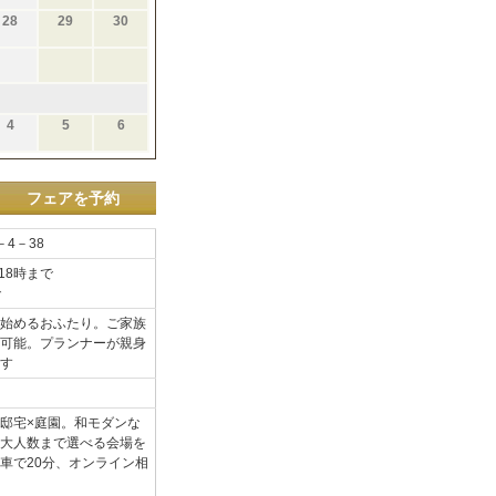
28
29
30
4
5
6
フェアを予約
4－38
18時まで
で
始めるおふたり。ご家族
可能。プランナーが親身
す
邸宅×庭園。和モダンな
大人数まで選べる会場を
車で20分、オンライン相