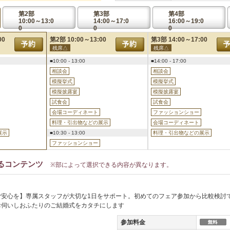
第2部
第3部
第4部
10:00～13:0
14:00～17:0
16:00～19:0
0
0
0
00
第2部 10:00～13:00
第3部 14:00～17:00
残席△
残席△
予約
予約
予約
■10:00 - 13:00
■14:00 - 17:00
相談会
相談会
模擬挙式
模擬挙式
模擬披露宴
模擬披露宴
試食会
試食会
会場コーディネート
ファッションショー
料理・引出物などの展示
会場コーディネート
展示
■10:30 - 13:00
料理・引出物などの展示
ファッションショー
るコンテンツ
※部によって選択できる内容が異なります。
安心を】専属スタッフが大切な1日をサポート。初めてのフェア参加から比較検討で
お伺いしおふたりのご結婚式をカタチにします
参加料金