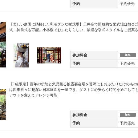
予約
予約優先
【美しい庭園に隣接した和モダンな挙式場】天井高で開放的な挙式場は教会
式、神前式も可能。小林楼でおふたりらしい、最適な挙式スタイルをご提案
参加料金
予約
予約優先
【1組限定】百年の伝統と気品薫る披露宴会場を贅沢にもおふたりだけのもの
は四季折々に趣深い日本庭園を一望でき、ゲストに心安らぐ時間を過ごして
アウトを変えてアレンジ可能
参加料金
予約
予約優先