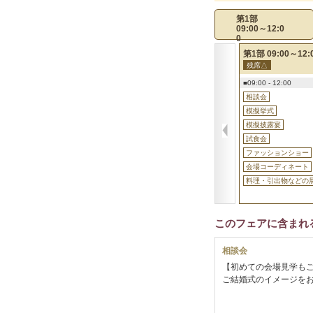
第1部
09:00～12:0
0
第5部 18:00～21:00
第1部 09:00～12:
残席△
残席△
予約
■18:00 - 21:00
■09:00 - 12:00
相談会
相談会
模擬挙式
模擬挙式
模擬披露宴
模擬披露宴
試食会
試食会
ファッションショー
ファッションショー
会場コーディネート
会場コーディネート
料理・引出物などの展示
料理・引出物などの
このフェアに含まれ
相談会
【初めての会場見学もご
ご結婚式のイメージを