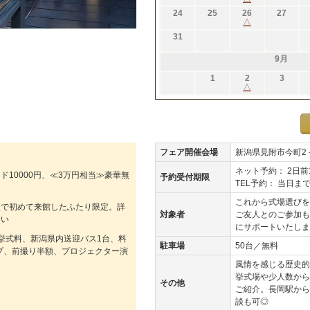
24
25
26
27
△
31
9月
1
2
3
△
フェア開催会場
新潟県見附市今町2－
ネット予約： 2日前
ド10000円、≪3万円相当≫豪華無
予約受付期限
TEL予約： 当日ま
これから式場選びを
談で初めて来館したふたり限定。詳
対象者
ご友人とのご参加も
さい
にサポートいたしま
挙式料、新潟県内送迎バス1台、料
駐車場
50台／無料
ップ、前撮り半額、プロジェクター演
風情を感じる歴史的
挙式場や少人数から
その他
ご紹介。長岡駅から
談も可◎