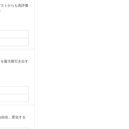
ゲストからも高評価
い
さを最大限引き出す
由自在。変化する