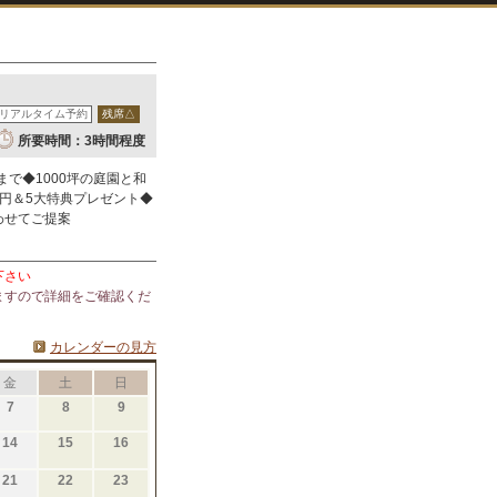
リアルタイム予約
残席△
所要時間：3時間程度
まで◆1000坪の庭園と和
円＆5大特典プレゼント◆
わせてご提案
下さい
ますので詳細をご確認くだ
カレンダーの見方
金
土
日
7
8
9
14
15
16
21
22
23