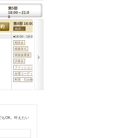
第5部
18:00～21:0
0
第4部 16:00～19:00
第5部 18:00～21:00
残席△
残席△
予約
予約
■16:00 - 19:00
■18:00 - 21:00
相談会
相談会
模擬挙式
模擬挙式
模擬披露宴
模擬披露宴
試食会
試食会
ファッションショー
ファッションショー
会場コーディネート
会場コーディネート
料理・引出物などの展示
料理・引出物などの展示
もOK。叶えたい