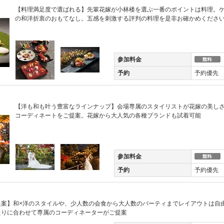
【料理満足度で選ばれる】先輩花嫁が小林楼を選ぶ一番のポイントは料理。
の和洋折衷のおもてなし。五感を刺激する評判の料理を是非お確かめくださ
参加料金
予約
予約優先
【洋も和も叶う豊富なラインナップ】会場専属のスタイリストが花嫁の美し
コーディネートをご提案。花嫁から大人気の各種ブランドも試着可能
参加料金
予約
予約優先
提案】和×洋のスタイルや、少人数の会食から大人数のパーティまでレイアウトは自
たりに合わせて専属のコーディネーターがご提案