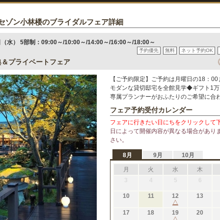
セゾン小林楼のブライダルフェア詳細
（水） 5部制：09:00～/10:00～/14:00～/16:00～/18:00～
予約優先
無料
ネット予約OK
典＆プライベートフェア
【ご予約限定】ご予約は月曜日の18：00
モダンな貸切邸宅を全館見学◆ギフト1万
専属プランナーがおふたりのご希望に合
フェア予約受付カレンダー
フェアに行きたい日にちをクリックして
日によって開催内容が異なる場合があり
さい。
8月
9月
10月
月
火
水
木
3
4
5
6
10
11
12
13
△
17
18
19
20
△