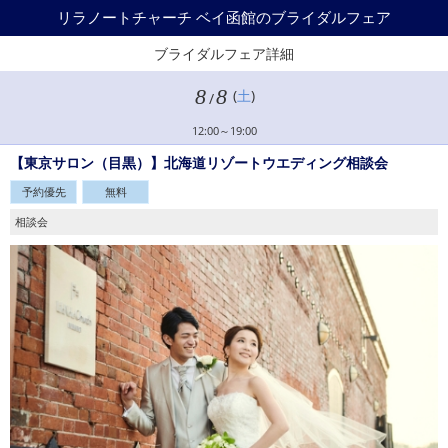
リラノートチャーチ ベイ函館のブライダルフェア
ブライダルフェア詳細
8
8
(
土
)
/
12:00～19:00
【東京サロン（目黒）】北海道リゾートウエディング相談会
予約優先
無料
相談会