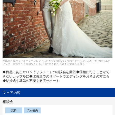
潮風吹き抜けるウォーターフロントにたたずむ煉瓦づくりのチャペルで、ふたりだけのウエデ
ィング、家族やごく大切な人たちだけに囲まれた心温まる挙式＆会食も
◆目黒にあるサロンでリラノートの相談会を開催◆函館に行くことがで
きないカップルに◆北海道でのリゾートウエディングをお考えの方にも
◆結婚式や準備の不安を徹底サポート
フェア内容
相談会
無料
予約優先