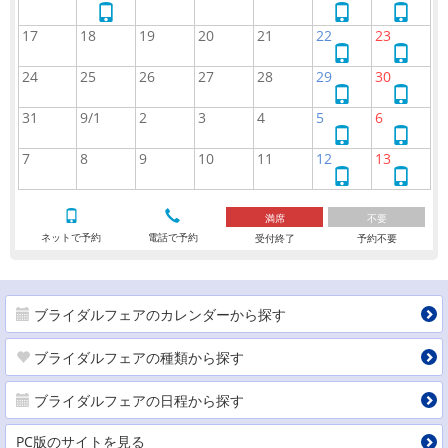
で
ネ
ネ
ネ
予
ッ
ッ
ッ
17
18
19
20
21
22
23
約
ト
ト
ト
ネ
ネ
で
で
で
ッ
ッ
24
25
26
27
28
29
30
予
予
予
ト
ト
ネ
ネ
約
約
約
で
で
ッ
ッ
31
9/1
2
3
4
5
6
予
予
ト
ト
ネ
ネ
約
約
で
で
ッ
ッ
7
8
9
10
11
12
13
予
予
ト
ト
ネ
ネ
約
約
で
で
ッ
ッ
予
予
ト
ト
満席
不要
約
約
で
で
ネットで予約
電話で予約
受付終了
予約不要
予
予
約
約
ブライダルフェアのカレンダーから探す
ブライダルフェアの種類から探す
ブライダルフェアの日程から探す
PC版のサイトを見る