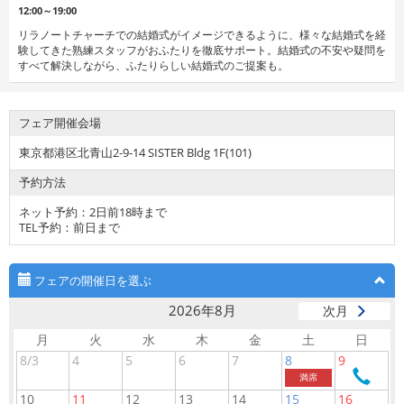
12:00～19:00
リラノートチャーチでの結婚式がイメージできるように、様々な結婚式を経
験してきた熟練スタッフがおふたりを徹底サポート。結婚式の不安や疑問を
すべて解決しながら、ふたりらしい結婚式のご提案も。
フェア開催会場
東京都港区北青山2-9-14 SISTER Bldg 1F(101)
予約方法
ネット予約：2日前18時まで
TEL予約：前日まで
フェアの開催日を選ぶ
2026年8月
次月
月
火
水
木
金
土
日
8/3
4
5
6
7
8
9
電
満席
話
10
11
12
13
14
15
16