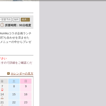
一部要予約
無料
残席△
所要時間：90分程度
unikuコラボ企画ランチ
催打ち合わせを済ませた
ンチメニューの中からプレゼ
下さい
ますので詳細をご確認くだ
カレンダーの見方
金
土
日
7
8
9
□
14
15
16
△
21
22
23
△