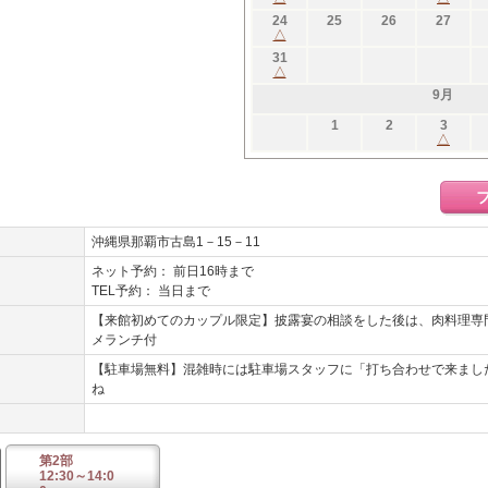
24
25
26
27
△
31
△
9月
1
2
3
△
沖縄県那覇市古島1－15－11
ネット予約： 前日16時まで
TEL予約： 当日まで
【来館初めてのカップル限定】披露宴の相談をした後は、肉料理専門店「
メランチ付
【駐車場無料】混雑時には駐車場スタッフに「打ち合わせで来まし
ね
第2部
12:30～14:0