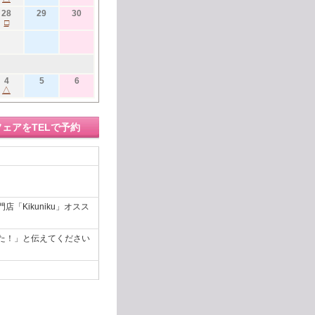
28
29
30
□
4
5
6
△
フェアをTELで予約
Kikuniku」オスス
た！」と伝えてください