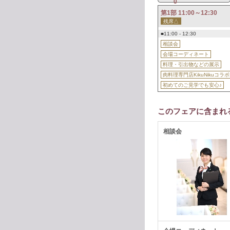
0
第1部 11:00～12:30
残席△
■11:00 - 12:30
相談会
会場コーディネート
料理・引出物などの展示
肉料理専門店KikuNikuコ
初めてのご見学でも安心♪
このフェアに含まれ
相談会