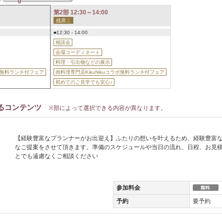
0
第2部 12:30～14:00
残席△
■12:30 - 14:00
相談会
会場コーディネート
料理・引出物などの展示
ラボ無料ランチ付フェア
肉料理専門店KikuNikuコラボ無料ランチ付フェア
初めてのご見学でも安心♪
るコンテンツ
※部によって選択できる内容が異なります。
【経験豊富なプランナーがお出迎え】ふたりの想いを叶えるため、経験豊富
なご提案をさせて頂きます。準備のスケジュールや当日の流れ、日程、お見
とでも遠慮なくご相談ください
参加料金
予約
要予約