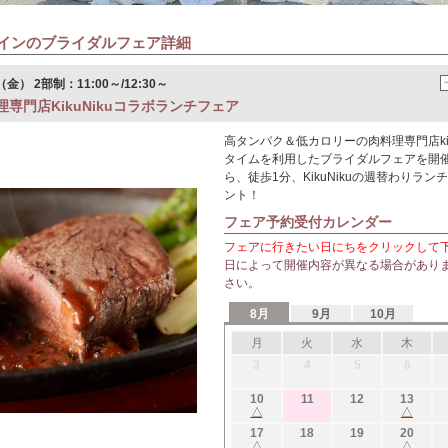
インのブライダルフェア詳細
金） 2部制：11:00～/12:30～
専門店KikuNikuコラボランチフェア
高タンパク＆低カロリーの肉料理専門店kik
タイムを利用したブライダルフェアを開
ら、徒歩1分、KikuNikuの週替わりラ
ント！
フェア予約受付カレンダー
フェアに行きたい日にちをクリックして
日によって開催内容が異なる場合があり
さい。
8月
9月
10月
月
火
水
木
3
4
5
6
10
11
12
13
△
△
17
18
19
20
△
△