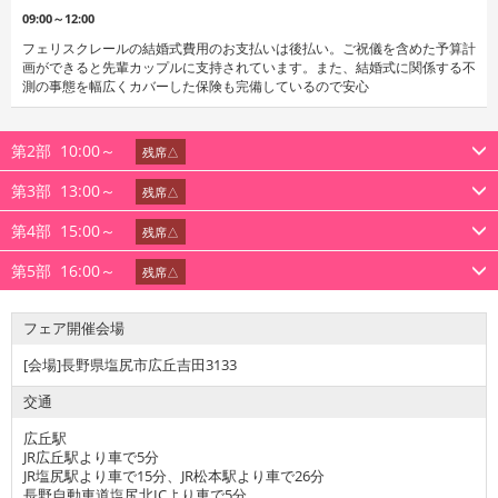
09:00～12:00
フェリスクレールの結婚式費用のお支払いは後払い。ご祝儀を含めた予算計
画ができると先輩カップルに支持されています。また、結婚式に関係する不
測の事態を幅広くカバーした保険も完備しているので安心
第2部
10:00～
残席△
第3部
13:00～
残席△
第4部
15:00～
残席△
第5部
16:00～
残席△
フェア開催会場
[会場]長野県塩尻市広丘吉田3133
交通
広丘駅
JR広丘駅より車で5分
JR塩尻駅より車で15分、JR松本駅より車で26分
長野自動車道塩尻北ICより車で5分