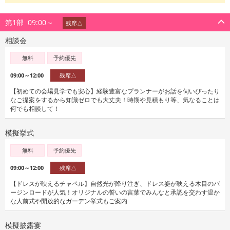
第1部
09:00～
残席△
相談会
無料
予約優先
09:00～12:00
残席△
【初めての会場見学でも安心】経験豊富なプランナーがお話を伺いぴったり
なご提案をするから知識ゼロでも大丈夫！時期や見積もり等、気なることは
何でも相談して！
模擬挙式
無料
予約優先
09:00～12:00
残席△
【ドレスが映えるチャペル】自然光が降り注ぎ、ドレス姿が映える木目のバ
ージンロードが人気！オリジナルの誓いの言葉でみんなと承認を交わす温か
な人前式や開放的なガーデン挙式もご案内
模擬披露宴