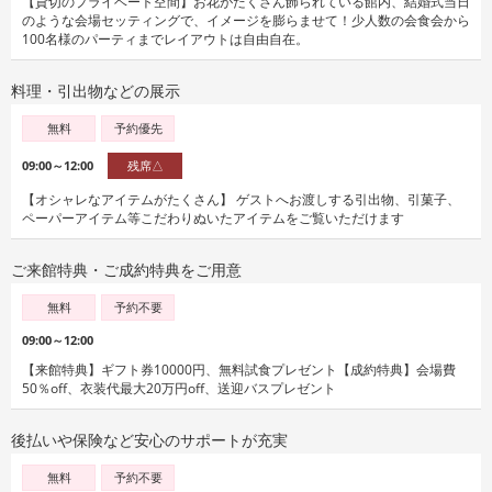
【貸切のプライベート空間】お花がたくさん飾られている館内、結婚式当日
のような会場セッティングで、イメージを膨らませて！少人数の会食会から
100名様のパーティまでレイアウトは自由自在。
料理・引出物などの展示
無料
予約優先
09:00～12:00
残席△
【オシャレなアイテムがたくさん】 ゲストへお渡しする引出物、引菓子、
ペーパーアイテム等こだわりぬいたアイテムをご覧いただけます
ご来館特典・ご成約特典をご用意
無料
予約不要
09:00～12:00
【来館特典】ギフト券10000円、無料試食プレゼント【成約特典】会場費
50％off、衣装代最大20万円off、送迎バスプレゼント
後払いや保険など安心のサポートが充実
無料
予約不要