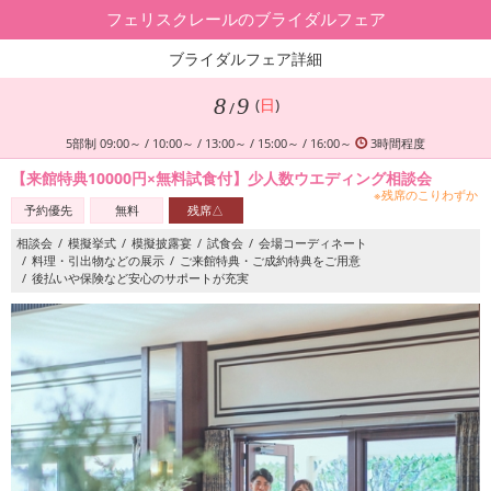
フェリスクレールのブライダルフェア
ブライダルフェア詳細
8
9
(
日
)
/
5部制 09:00～ / 10:00～ / 13:00～ / 15:00～ / 16:00～
3時間程度
【来館特典10000円×無料試食付】少人数ウエディング相談会
※残席のこりわずか
予約優先
無料
残席△
相談会
模擬挙式
模擬披露宴
試食会
会場コーディネート
料理・引出物などの展示
ご来館特典・ご成約特典をご用意
後払いや保険など安心のサポートが充実