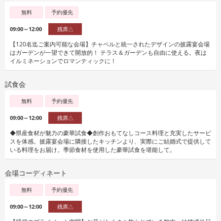
無料
予約優先
09:00～12:00
残席△
【120名迄ご案内可能な会場】チャペルと統一されたデザインの披露宴会場
はガーデンが一望できて開放的！ テラス＆ガーデンも自由に使える。夜は
イルミネーションでロマンティックに！
試食会
無料
予約優先
09:00～12:00
残席△
◆県産食材が魅力の豪華試食◆創作おもてなしコース料理と充実したサービ
スを体感。披露宴会場に隣接したキッチンより、実際にご結婚式で提供して
いる料理をお届け。季節食材を使用した豪華試食を堪能して。
会場コーディネート
無料
予約優先
09:00～12:00
残席△