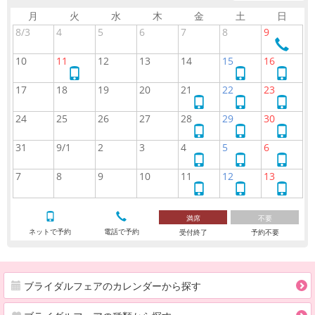
月
火
水
木
金
土
日
8/3
4
5
6
7
8
9
電
話
10
11
12
13
14
15
16
で
ネ
ネ
ネ
予
ッ
ッ
ッ
17
18
19
20
21
22
23
約
ト
ト
ト
ネ
ネ
ネ
で
で
で
ッ
ッ
ッ
24
25
26
27
28
29
30
予
予
予
ト
ト
ト
ネ
ネ
ネ
約
約
約
で
で
で
ッ
ッ
ッ
31
9/1
2
3
4
5
6
予
予
予
ト
ト
ト
ネ
ネ
ネ
約
約
約
で
で
で
ッ
ッ
ッ
7
8
9
10
11
12
13
予
予
予
ト
ト
ト
ネ
ネ
ネ
約
約
約
で
で
で
ッ
ッ
ッ
予
予
予
ト
ト
ト
満席
不要
約
約
約
で
で
で
ネットで予約
電話で予約
受付終了
予約不要
予
予
予
約
約
約
ブライダルフェアのカレンダーから探す