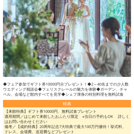
◆フェア参加でギフト券10000円分プレゼント！◆2～40名までの少人数
ウエディング相談会◆フェリスクレールの魅力を体験◆ガーデン、チャ
ペル、会場など館内すべてを見学◆シェフ渾身の特別料理を無料試食
特典
【来館特典】ギフト券10000円、無料試食プレゼント
適用期間／はじめて来館したおふたり限定 ※当日の予約もOK 詳しく
はお問い合わせください
備考／【成約特典】20周年記念7大特典で最大100万円優待！挙式料、
ドレス、会場費、送迎費などプレゼント