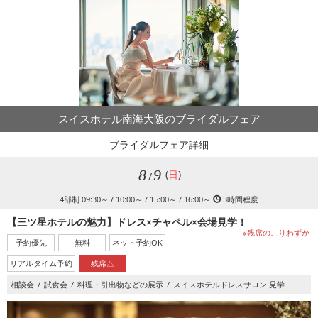
スイスホテル南海大阪のブライダルフェア
ブライダルフェア詳細
8
9
(
日
)
/
4部制 09:30～ / 10:00～ / 15:00～ / 16:00～
3時間程度
【三ツ星ホテルの魅力】ドレス×チャペル×会場見学！
※残席のこりわずか
予約優先
無料
ネット予約OK
リアルタイム予約
残席△
相談会
試食会
料理・引出物などの展示
スイスホテルドレスサロン 見学