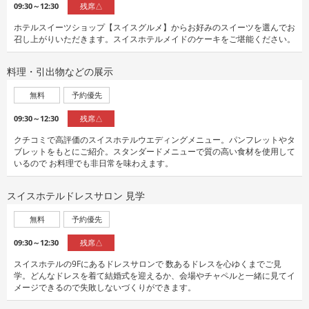
09:30～12:30
残席△
ホテルスイーツショップ【スイスグルメ】からお好みのスイーツを選んでお
召し上がりいただきます。スイスホテルメイドのケーキをご堪能ください。
料理・引出物などの展示
無料
予約優先
09:30～12:30
残席△
クチコミで高評価のスイスホテルウエディングメニュー。パンフレットやタ
ブレットをもとにご紹介。スタンダードメニューで質の高い食材を使用して
いるので お料理でも非日常を味わえます。
スイスホテルドレスサロン 見学
無料
予約優先
09:30～12:30
残席△
スイスホテルの9Fにあるドレスサロンで 数あるドレスを心ゆくまでご見
学。どんなドレスを着て結婚式を迎えるか、会場やチャペルと一緒に見てイ
メージできるので失敗しないづくりができます。