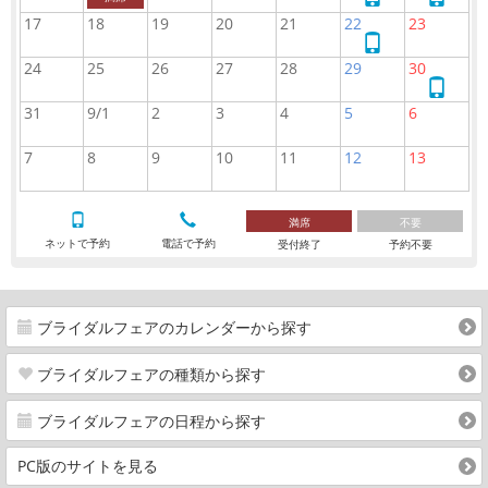
で
ッ
ッ
17
18
19
20
21
22
23
予
ト
ト
ネ
約
で
で
ッ
24
25
26
27
28
29
30
予
予
ト
ネ
約
約
で
ッ
31
9/1
2
3
4
5
6
予
ト
約
で
7
8
9
10
11
12
13
予
約
満席
不要
ネットで予約
電話で予約
受付終了
予約不要
ブライダルフェアのカレンダーから探す
ブライダルフェアの種類から探す
ブライダルフェアの日程から探す
PC版のサイトを見る