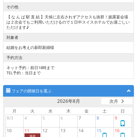
その他
【 な ん ば 駅 直 結 】天候に左右されずアクセスも抜群！披露宴会場
は２次会でもご利用いただけるので１日中スイスホテルでお過ごしい
ただけます♪
対象者
結婚をお考えの新郎新婦様
予約方法
ネット予約：前日18時まで
TEL予約：当日まで
フェアの開催日を選ぶ
2026年8月
次月
月
火
水
木
金
土
日
8/3
4
5
6
7
8
9
ネ
ッ
10
11
12
13
14
15
16
ト
ネ
ネ
満席