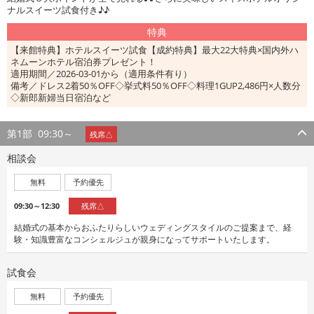
ナルスイーツ試食付き♪♪
特典
【来館特典】ホテルスイーツ試食【成約特典】最大22大特典×国内外ハ
ネムーンホテル宿泊券プレゼント！
適用期間／2026-03-01から（適用条件有り）
備考／ドレス2着50％OFF◇挙式料50％OFF◇料理1GUP2,486円×人数分
◇新郎新婦当日宿泊など
第1部
09:30～
残席△
相談会
無料
予約優先
09:30～12:30
残席△
結婚式の基本からおふたりらしいウェディングスタイルのご提案まで、経
験・知識豊富なコンシェルジュが親身になってサポートいたします。
試食会
無料
予約優先