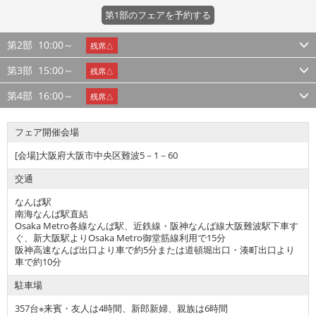
第1部のフェアを予約する
第2部
10:00～
残席△
第3部
15:00～
残席△
第4部
16:00～
残席△
フェア開催会場
[会場]大阪府大阪市中央区難波5－1－60
交通
なんば駅
南海なんば駅直結
Osaka Metro各線なんば駅、近鉄線・阪神なんば線大阪難波駅下車す
ぐ、新大阪駅よりOsaka Metro御堂筋線利用で15分
阪神高速なんば出口より車で約5分または道頓堀出口・湊町出口より
車で約10分
駐車場
357台※来賓・友人は4時間、新郎新婦、親族は6時間