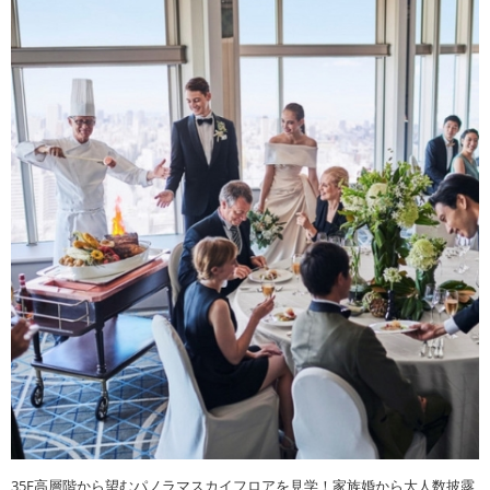
35F高層階から望むパノラマスカイフロアを見学！家族婚から大人数披露