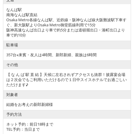
なんば駅
南海なんば駅直結
Osaka Metro各線なんば駅、近鉄線・阪神なんば線大阪難波駅下車す
ぐ、新大阪駅よりOsaka Metro御堂筋線利用で15分
阪神高速なんば出口より車で約5分または道頓堀出口・湊町出口より
車で約10分
駐車場
357台※来賓・友人は4時間、新郎新婦、親族は6時間
その他
【 な ん ば 駅 直 結 】天候に左右されずアクセスも抜群！披露宴会場
は２次会でもご利用いただけるので１日中スイスホテルでお過ごしい
ただけます♪
対象者
結婚をお考えの新郎新婦様
予約方法
ネット予約：前日18時まで
TEL予約：当日まで