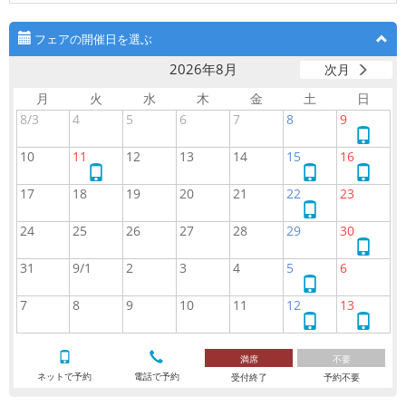
フェアの開催日を選ぶ
2026年8月
次月
月
火
水
木
金
土
日
8/3
4
5
6
7
8
9
ネ
ッ
10
11
12
13
14
15
16
ト
ネ
ネ
ネ
で
ッ
ッ
ッ
17
18
19
20
21
22
23
予
ト
ト
ト
ネ
約
で
で
で
ッ
24
25
26
27
28
29
30
予
予
予
ト
ネ
約
約
約
で
ッ
31
9/1
2
3
4
5
6
予
ト
ネ
約
で
ッ
7
8
9
10
11
12
13
予
ト
ネ
ネ
約
で
ッ
ッ
予
ト
ト
満席
不要
約
で
で
ネットで予約
電話で予約
受付終了
予約不要
予
予