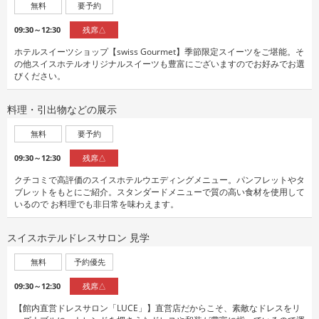
無料
要予約
09:30～12:30
残席△
ホテルスイーツショップ【swiss Gourmet】季節限定スイーツをご堪能。そ
の他スイスホテルオリジナルスイーツも豊富にございますのでお好みでお選
びください。
料理・引出物などの展示
無料
要予約
09:30～12:30
残席△
クチコミで高評価のスイスホテルウエディングメニュー。パンフレットやタ
ブレットをもとにご紹介。スタンダードメニューで質の高い食材を使用して
いるので お料理でも非日常を味わえます。
スイスホテルドレスサロン 見学
無料
予約優先
09:30～12:30
残席△
【館内直営ドレスサロン「LUCE」】直営店だからこそ、素敵なドレスをリ