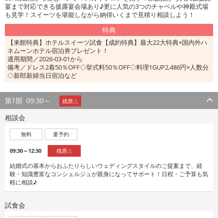
宴まで対応できる披露宴会場あり♪更に人気の3つのチャペルや神殿式場
も見学！スイーツを堪能しながら納得いくまで見積り相談しよう！
特典
【来館特典】ホテルスイーツ試食【成約特典】最大22大特典×国内外ハ
ネムーンホテル宿泊券プレゼント！
適用期間／2026-03-01から
備考／ドレス2着50％OFF◇挙式料50％OFF◇料理1GUP2,486円×人数分
◇新郎新婦当日宿泊など
第1部
09:30～
残席△
相談会
無料
要予約
09:30～12:30
残席△
結婚式の基本からおふたりらしいウェディングスタイルのご提案まで、経
験・知識豊富なコンシェルジュが親身になってサポート！日程・ご予算も気
軽に相談♪
試食会