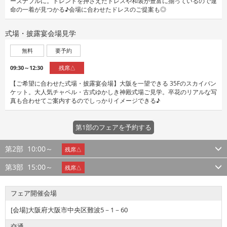
ーズナブルに。トレンドを押さえたドレスや和装が豊富に揃っているので運
命の一着が見つかる♪会場に合わせたドレスのご提案も◎
式場・披露宴会場見学
無料
要予約
09:30～12:30
残席△
【ご希望に合わせた式場・披露宴会場】大阪を一望できる 35Fのスカイバン
ケット。大人気チャペル・古式ゆかしき神殿式場ご見学。卒花のリアルな写
真も合わせてご案内するのでしっかりイメージできる♪
第1部のフェアを予約する
第2部
10:00～
残席△
第3部
15:00～
残席△
フェア開催会場
[会場]大阪府大阪市中央区難波5－1－60
交通