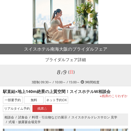
スイスホテル南海大阪のブライダルフェア
ブライダルフェア詳細
8
9
(
日
)
/
3部制 09:30～ / 10:00～ / 15:00～
3時間程度
駅直結×地上140m絶景の上質空間！スイスホテルW相談会
※残席のこりわずか
一部要予約
無料
ネット予約OK
リアルタイム予約
残席△
相談会
試食会
料理・引出物などの展示
スイスホテルドレスサロン 見学
式場・披露宴会場見学