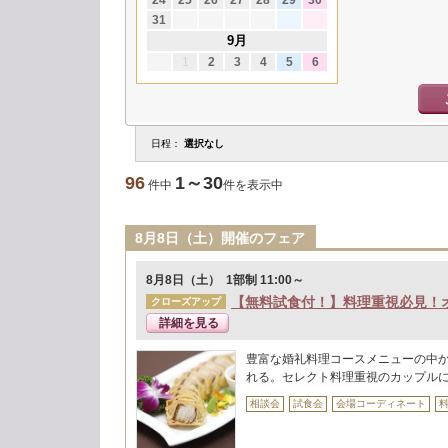
24
25
26
27
28
29
30
31
9月
1
2
3
4
5
6
日程：
選択なし
96
1～30
件中
件を表示中
8月8日（土）開催のフェア
8月8日（土） 1部制 11:00～
【無料試食付！】料理重視必見！
クローズアップ
詳細を見る
豊富な婚礼料理コースメニューの中
れる。セレクト料理重視のカップル
相談会
試食会
会場コーディネート