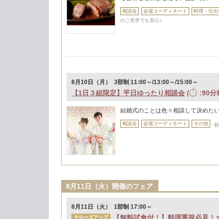
相談会
会場コーディネート
料理・引出
のご見学でも安心♪
8月10日（月） 3部制 11:00～/13:00～/15:00～
【1日３組限定】平日ゆったり相談会
(
:90分
結婚式のことは色々相談して決めた
相談会
会場コーディネート
その他
初
8月11日（火）開催のフェア
8月11日（火） 1部制 17:00～
【無料試食付！】料理重視必見！
クローズアップ