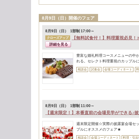
8月9日（日）開催のフェア
8月9日（日） 1部制 17:00～
【無料試食付！】料理重視必見！
クローズアップ
詳細を見る
豊富な婚礼料理コースメニューの中
れる。セレクト料理重視のカップル
相談会
試食会
会場コーディネート
8月9日（日） 1部制 11:00～
【週末限定！】本番直前の会場見学ができる♪
週末限定開催☆実際の披露宴会場セ
プルにオススメのフェア★
相談会
会場コーディネート
料理・引出