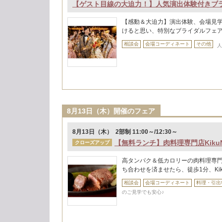
【ゲスト目線の大迫力！】人気演出体験付きブ
【感動＆大迫力】演出体験、会場見学
けると思い、特別なブライダルフェ
相談会
会場コーディネート
その他
人
8月13日（木）開催のフェア
8月13日（木） 2部制 11:00～/12:30～
【無料ランチ】肉料理専門店Kiku
クローズアップ
高タンパク＆低カロリーの肉料理専門店
ち合わせを済ませたら、徒歩1分、Ki
相談会
会場コーディネート
料理・引出
のご見学でも安心♪