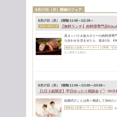
8月17日（月）開催のフェア
8月17日（月） 2部制 11:00～/12:30～
【無料ランチ】肉料理専門店Kiku
クローズアップ
高タンパク＆低カロリーの肉料理専門店
ち合わせを済ませたら、徒歩1分、Ki
相談会
会場コーディネート
料理・引出
のご見学でも安心♪
8月17日（月） 3部制 11:00～/13:00～/15:00～
【1日３組限定】平日ゆったり相談会
(
:90分
結婚式のことは色々相談して決めた
相談会
会場コーディネート
その他
初