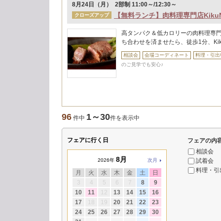
8月24日（月） 2部制 11:00～/12:30～
【無料ランチ】肉料理専門店Kiku
クローズアップ
高タンパク＆低カロリーの肉料理専門店
ち合わせを済ませたら、徒歩1分、Ki
相談会
会場コーディネート
料理・引出
のご見学でも安心♪
96
1～30
件中
件を表示中
フェアに行く日
フェアの内
相談会
8月
試着会
2026年
次月
料理・引
月
火
水
木
金
土
日
3
4
5
6
7
8
9
10
11
12
13
14
15
16
17
18
19
20
21
22
23
24
25
26
27
28
29
30