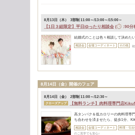
8月13日（木） 3部制 11:00～/13:00～/15:00～
【1日３組限定】平日ゆったり相談会
(
:90分
結婚式のことは色々相談して決めた
相談会
会場コーディネート
その他
初
8月14日（金）開催のフェア
8月14日（金） 2部制 11:00～/12:30～
【無料ランチ】肉料理専門店Kiku
クローズアップ
高タンパク＆低カロリーの肉料理専門店
ち合わせを済ませたら、徒歩1分、Ki
相談会
会場コーディネート
料理・引出
のご見学でも安心♪