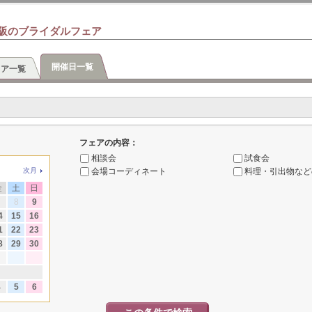
阪のブライダルフェア
開催日一覧
ェア一覧
フェアの内容：
相談会
試食会
会場コーディネート
料理・引出物など
次月
金
土
日
7
8
9
4
15
16
1
22
23
8
29
30
4
5
6