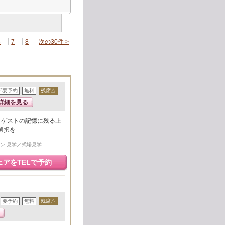
6
7
8
次の30件 >
部要予約
無料
残席△
詳細を見る
。ゲストの記憶に残る上
選択を
ン 見学／式場見学
ェアをTELで予約
要予約
無料
残席△