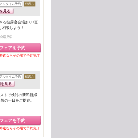
アルタイム予約
残席△
を見る
きる披露宴会場あり♪更
り相談しよう！
宴会場見学
フェアを予約
6時迄ならその場で予約完了
アルタイム予約
残席△
細を見る
ストで検討の新郎新婦
理想の一日をご提案。
フェアを予約
6時迄ならその場で予約完了