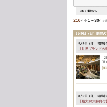
日程：
選択なし
216
1～30
件中
件を
8月9日（日）開催の
8月9日（日） 5部制 09:
【世界ブランドの
【
質
相
8月9日（日） 5部制 09:
【最大20大特典