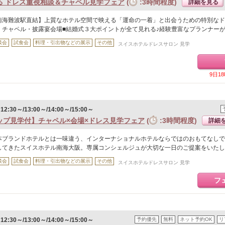
る ドレス重視相談＆チャペル見学フェア
(
:3時間程度)
詳細を見る
南海難波駅直結】上質なホテル空間で映える「運命の一着」と出会うための特別なド
・チャペル・披露宴会場■結婚式３大ポイントが全て見れる♪経験豊富なプランナー
談会
試食会
料理・引出物などの展示
その他
スイスホテルドレスサロン 見学
9日1
:30～/13:00～/14:00～/15:00～
ップ見学付】チャペル×会場×ドレス見学フェア
(
:3時間程度)
詳細
本ブランドホテルとは一味違う、インターナショナルホテルならではのおもてなしで
してきたスイスホテル南海大阪。専属コンシェルジュが大切な一日のご提案をいたし
談会
試食会
料理・引出物などの展示
その他
スイスホテルドレスサロン 見学
フ
:30～/13:00～/14:00～/15:00～
予約優先
無料
ネット予約OK
リ