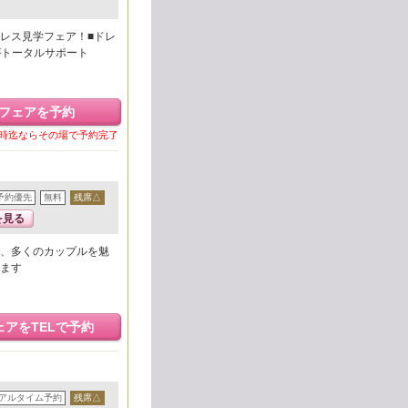
レス見学フェア！■ドレ
がトータルサポート
フェアを予約
8時迄ならその場で予約完了
予約優先
無料
残席△
を見る
、多くのカップルを魅
ます
ェアをTELで予約
アルタイム予約
残席△