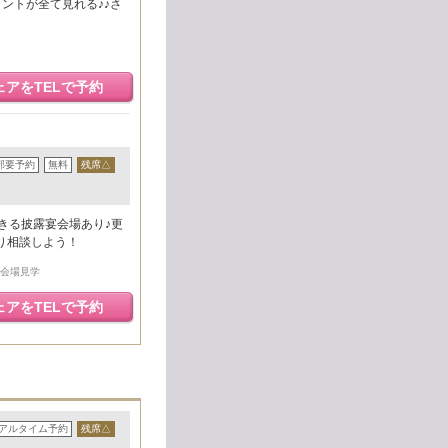
ントが全て見れる♪♪さ
ェアをTELで予約
部要予約
無料
残席△
きる披露宴会場あり♪更
り相談しよう！
宴会場見学
ェアをTELで予約
アルタイム予約
残席△