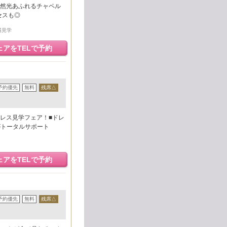
然光あふれるチャペル
セスも◎
場見学
ェアをTELで予約
予約優先
無料
残席△
レス見学フェア！■ドレ
がトータルサポート
ェアをTELで予約
予約優先
無料
残席△