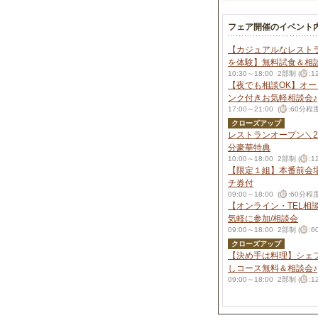
フェア開催のイベント
【カジュアルなレスト
を体験】無料試食＆相
10:30～18:00 2部制 (
:
【夜でも相談OK】オ
ンク付きお気軽相談会♪
17:00～21:00 (
:60分程度
クローズアップ
レストランオープン＼2
分豪華特典
10:00～18:00 2部制 (
:
【限定１組】本番前会
チ券付
09:00～18:00 (
:60分程度
【オンライン・TEL相
気軽に参加/相談会
09:00～18:00 2部制 (
:
クローズアップ
【決め手は料理】シェ
しコース無料＆相談会♪
09:00～18:00 2部制 (
: