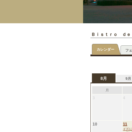
Ｂｉｓｔｒｏ ｄｅ
カレンダー
フ
8月
9月
月
3
4
10
11
イブニ