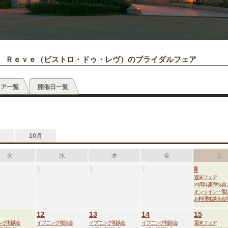
 Ｒｅｖｅ（ビストロ・ドゥ・レヴ）のブライダルフェア
ェア一覧
開催日一覧
10月
火
水
木
金
土
5
6
7
8
週末フェア
20周年豪華特典
オンライン・電
お料理相談＆会
12
13
14
15
ング相談会
イブニング相談会
イブニング相談会
イブニング相談会
週末フェア