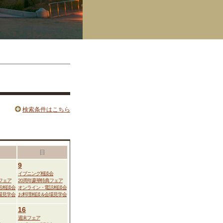
検索条件はこちら
日
9
イブニング相談会
フェア
20周年豪華特典フェア
話相談会
オンライン・電話相談会
場見学会
お料理相談＆会場見学会
16
週末フェア