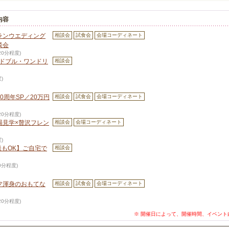
内容
ランウエディング
相談会
試食会
会場コーディネート
談会
120分程度)
ードブル・ワンドリ
相談会
)
0周年SP／20万円
相談会
試食会
会場コーディネート
120分程度)
場見学×贅沢フレン
相談会
会場コーディネート
)
談もOK】ご自宅で
相談会
60分程度)
フ渾身のおもてな
相談会
試食会
会場コーディネート
120分程度)
※ 開催日によって、開催時間、イベント