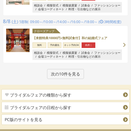
相談会
模擬挙式
模擬披露宴
試食会
ファッションショー
会場コーディネート
料理・引出物などの展示
8/8
(土)
5部制 09:00～/10:00～/14:00～/16:00～/18:00～ (
:3時間程度)
クローズアップ
【来館特典10000円×無料試食付】和の結婚式フェア
無料
予約優先
ネット予約OK
残席△
相談会
模擬挙式
模擬披露宴
試食会
ファッションショー
会場コーディネート
料理・引出物などの展示
次の10件を見る
ブライダルフェアの種類から探す
ブライダルフェアの日程から探す
PC版のサイトを見る