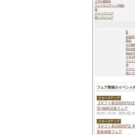
イダル相談会
フォトウェディング相談
会
クイックフェア
誰とでもフェア
1
会場見
談会
少人数
和の結
悩みや
イダル
フォト
会
クイッ
誰とで
フェア開催のイベント
クローズアップ
【ギフト券10000円
宅×無料試食フェア
09:00～21:00 5部制 (
:
クローズアップ
【ギフト券10000円
美食体験フェア