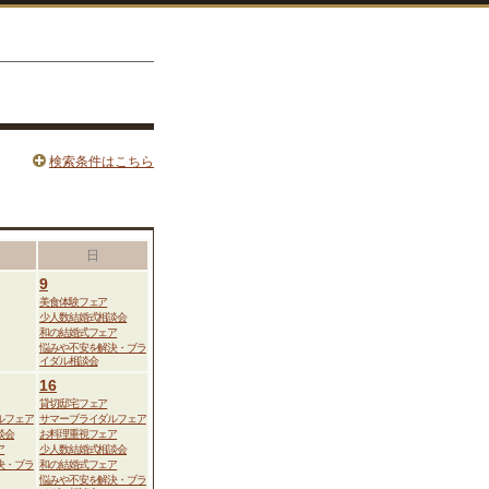
検索条件はこちら
日
9
美食体験フェア
少人数結婚式相談会
和の結婚式フェア
悩みや不安を解決・ブラ
イダル相談会
16
貸切邸宅フェア
ルフェア
サマーブライダルフェア
談会
お料理重視フェア
ア
少人数結婚式相談会
決・ブラ
和の結婚式フェア
悩みや不安を解決・ブラ