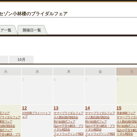
セゾン小林楼のブライダルフェア
ェア一覧
開催日一覧
10月
火
水
木
金
土
5
6
7
8
12
13
14
15
宅フェア
3大特典プライベートフ
サマーブライダルフェア
サマーブライダルフェア
美食体験フェア
ェア
ブライダルフェア
少人数結婚式相談会
少人数結婚式相談会
サマーブライダ
重視フェア
和の結婚式フェア
和の結婚式フェア
少人数結婚式相
結婚式相談会
悩みや不安を解決・ブラ
悩みや不安を解決・ブラ
和の結婚式フェ
イダル相談会
イダル相談会
婚式フェア
悩みや不安を解
フォトウェディング相談
フォトウェディング相談
イダル相談会
不安を解決・ブラ