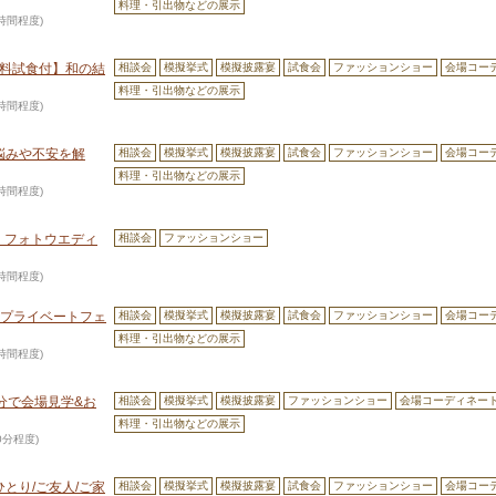
料理・引出物などの展示
3時間程度)
無料試食付】和の結
相談会
模擬挙式
模擬披露宴
試食会
ファッションショー
会場コー
料理・引出物などの展示
3時間程度)
悩みや不安を解
相談会
模擬挙式
模擬披露宴
試食会
ファッションショー
会場コー
料理・引出物などの展示
3時間程度)
付】フォトウエディ
相談会
ファッションショー
3時間程度)
＆プライベートフェ
相談会
模擬挙式
模擬披露宴
試食会
ファッションショー
会場コー
料理・引出物などの展示
3時間程度)
分で会場見学&お
相談会
模擬挙式
模擬披露宴
ファッションショー
会場コーディネー
料理・引出物などの展示
60分程度)
とり/ご友人/ご家
相談会
模擬挙式
模擬披露宴
試食会
ファッションショー
会場コー