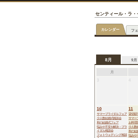
センティール・ラ・
カレンダー
フ
8月
9月
月
3
4
10
11
サマーブライダルフェア
貸切邸
少人数結婚式相談会
サマー
和の結婚式フェア
お料理
悩みや不安を解決・ブラ
少人数
イダル相談会
和の結
フォトウェディング相談
悩みや