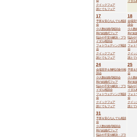
会
イダル
クイックフェア
誰とでもフェア
17
18
予算＆安心なんでも相談
会場見
会
談会
少人数結婚式相談会
少人数
和の結婚式フェア
和の結
悩みや不安を解決・ブラ
悩みや
イダル相談会
イダル
フォトウェディング相談
フォト
会
会
クイックフェア
クイッ
誰とでもフェア
誰とで
24
25
会場見学＆無料試食付相
予算＆
談会
会
少人数結婚式相談会
少人数
和の結婚式フェア
和の結
悩みや不安を解決・ブラ
悩みや
イダル相談会
イダル
フォトウェディング相談
フォト
会
会
クイックフェア
クイッ
誰とでもフェア
誰とで
31
予算＆安心なんでも相談
会
少人数結婚式相談会
和の結婚式フェア
悩みや不安を解決・ブラ