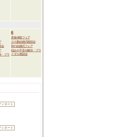
6
美食体験フェア
ア
少人数結婚式相談会
談会
和の結婚式フェア
ア
悩みや不安を解決・ブラ
イダル相談会
決・ブラ
ディネート
ディネート