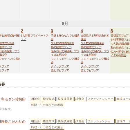
9月
2
3
4
5
学＆無料試食付相
3大特典プライベートフ
予算＆安心なんでも相談
会場見学＆無料試食付相
貸切邸宅フェア
ェア
会
談会
お料理重視フェ
結婚式相談会
少人数結婚式相談会
少人数結婚式相談会
少人数結婚式相
婚式フェア
和の結婚式フェア
和の結婚式フェア
和の結婚式フェ
不安を解決・ブラ
悩みや不安を解決・ブラ
悩みや不安を解決・ブラ
悩みや不安を解
相談会
イダル相談会
イダル相談会
イダル相談会
ウェディング相談
フォトウェディング相談
フォトウェディング相談
会
会
クフェア
クイックフェア
クイックフェア
もフェア
誰とでもフェア
誰とでもフェア
内容
付】和モダン貸切邸
相談会
模擬挙式
模擬披露宴
試食会
ファッションショー
会場コー
料理・引出物などの展示
3時間程度)
】料理長こだわりの
相談会
模擬挙式
模擬披露宴
試食会
ファッションショー
会場コー
料理・引出物などの展示