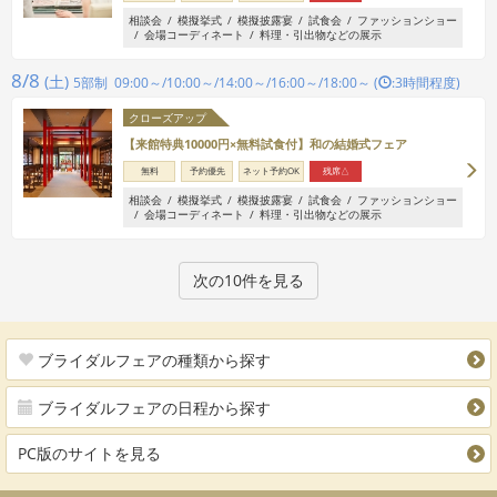
相談会
模擬挙式
模擬披露宴
試食会
ファッションショー
会場コーディネート
料理・引出物などの展示
8/8
(土)
5部制 09:00～/10:00～/14:00～/16:00～/18:00～ (
:3時間程度)
クローズアップ
【来館特典10000円×無料試食付】和の結婚式フェア
無料
予約優先
ネット予約OK
残席△
相談会
模擬挙式
模擬披露宴
試食会
ファッションショー
会場コーディネート
料理・引出物などの展示
次の10件を見る
ブライダルフェアの種類から探す
ブライダルフェアの日程から探す
PC版のサイトを見る