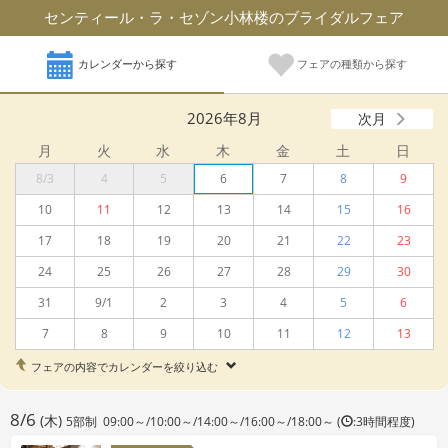
センティール・ラ・セゾン小林楼のブライダルフェア
カレンダーから探す
フェアの種類から探す
2026年8月
次月
月
火
水
木
金
土
日
8/3
4
5
6
7
8
9
10
11
12
13
14
15
16
17
18
19
20
21
22
23
24
25
26
27
28
29
30
31
9/1
2
3
4
5
6
7
8
9
10
11
12
13
フェアの内容でカレンダーを絞り込む
8/6
(木)
5部制 09:00～/10:00～/14:00～/16:00～/18:00～ (
:3時間程度)