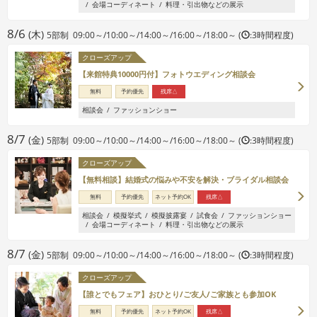
会場コーディネート
料理・引出物などの展示
8/6
(木)
5部制 09:00～/10:00～/14:00～/16:00～/18:00～ (
:3時間程度)
クローズアップ
【来館特典10000円付】フォトウエディング相談会
無料
予約優先
残席△
相談会
ファッションショー
8/7
(金)
5部制 09:00～/10:00～/14:00～/16:00～/18:00～ (
:3時間程度)
クローズアップ
【無料相談】結婚式の悩みや不安を解決・ブライダル相談会
無料
予約優先
ネット予約OK
残席△
相談会
模擬挙式
模擬披露宴
試食会
ファッションショー
会場コーディネート
料理・引出物などの展示
8/7
(金)
5部制 09:00～/10:00～/14:00～/16:00～/18:00～ (
:3時間程度)
クローズアップ
【誰とでもフェア】おひとり/ご友人/ご家族とも参加OK
無料
予約優先
ネット予約OK
残席△