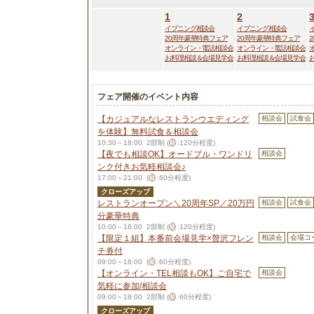
1
2
イブニング相談会
イブニング相談会
20周年豪華特典フェア
20周年豪華特典フェア
オンライン・電話相談会
オンライン・電話相談会
お料理相談＆会場見学会
お料理相談＆会場見学会
フェア開催のイベント内容
【カジュアルなレストランウエディング
相談会
試食会
を体験】無料試食＆相談会
10:30～18:00 2部制 (
:120分程度)
【夜でも相談OK】オードブル・ワンドリ
相談会
ンク付きお気軽相談会♪
17:00～21:00 (
:60分程度)
クローズアップ
レストランオープン＼20周年SP／20万円
相談会
試食会
分豪華特典
10:00～18:00 2部制 (
:120分程度)
【限定１組】本番前会場見学×贅沢フレン
相談会
会場コ
チ券付
09:00～18:00 (
:60分程度)
【オンライン・TEL相談もOK】ご自宅で
相談会
気軽に参加/相談会
09:00～18:00 2部制 (
:60分程度)
クローズアップ