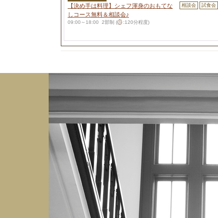
【決め手は料理】シェフ渾身のおもてな
相談会
試食会
しコース無料＆相談会♪
09:00～18:00 2部制 (
:120分程度)