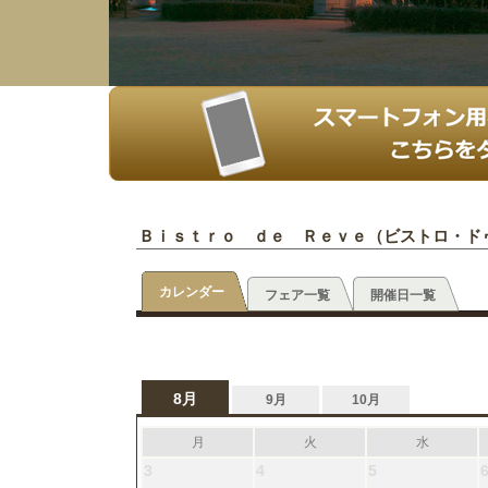
Ｂｉｓｔｒｏ ｄｅ Ｒｅｖｅ（ビストロ・ド
カレンダー
フェア一覧
開催日一覧
8月
9月
10月
月
火
水
3
4
5