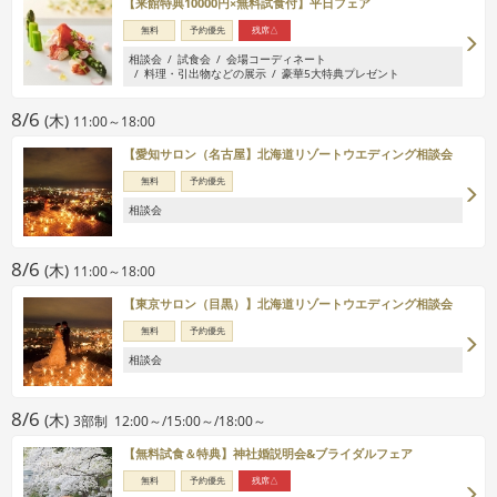
【来館特典10000円×無料試食付】平日フェア
無料
予約優先
残席△
相談会
試食会
会場コーディネート
料理・引出物などの展示
豪華5大特典プレゼント
8/6
(木)
11:00～18:00
【愛知サロン（名古屋】北海道リゾートウエディング相談会
無料
予約優先
相談会
8/6
(木)
11:00～18:00
【東京サロン（目黒）】北海道リゾートウエディング相談会
無料
予約優先
相談会
8/6
(木)
3部制 12:00～/15:00～/18:00～
【無料試食＆特典】神社婚説明会&ブライダルフェア
無料
予約優先
残席△