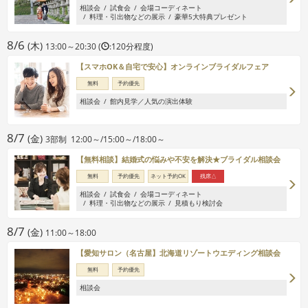
相談会
試食会
会場コーディネート
料理・引出物などの展示
豪華5大特典プレゼント
8/6
(木)
13:00～20:30 (
:120分程度)
【スマホOK＆自宅で安心】オンラインブライダルフェア
無料
予約優先
相談会
館内見学／人気の演出体験
8/7
(金)
3部制 12:00～/15:00～/18:00～
【無料相談】結婚式の悩みや不安を解決★ブライダル相談会
無料
予約優先
ネット予約OK
残席△
相談会
試食会
会場コーディネート
料理・引出物などの展示
見積もり検討会
8/7
(金)
11:00～18:00
【愛知サロン（名古屋】北海道リゾートウエディング相談会
無料
予約優先
相談会