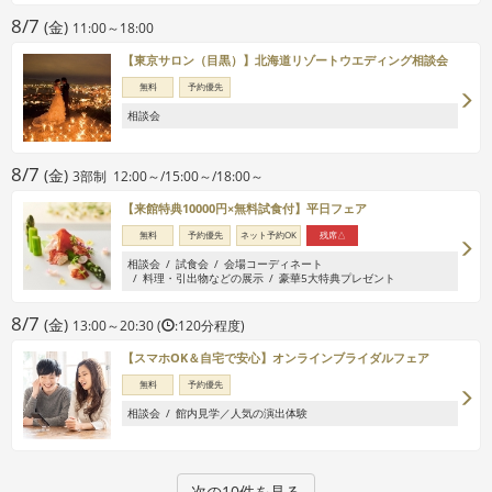
8/7
(金)
11:00～18:00
【東京サロン（目黒）】北海道リゾートウエディング相談会
無料
予約優先
相談会
8/7
(金)
3部制 12:00～/15:00～/18:00～
【来館特典10000円×無料試食付】平日フェア
無料
予約優先
ネット予約OK
残席△
相談会
試食会
会場コーディネート
料理・引出物などの展示
豪華5大特典プレゼント
8/7
(金)
13:00～20:30 (
:120分程度)
【スマホOK＆自宅で安心】オンラインブライダルフェア
無料
予約優先
相談会
館内見学／人気の演出体験
次の10件を見る