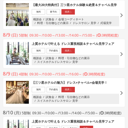
【最大20大特典付】三ツ星ホテル体験＆絶景＆チャペル見学
無料
要予約
残席△
相談会
試食会
会場コーディネート
料理・引出物などの展示
ドレスサロン 見学
式場見学
8/9
(日)
5部制 09:30～/10:00～/13:00～/14:00～/15:00～ (
:3時間程度)
上質ホテルで叶える ドレス重視相談＆チャペル見学フェア
無料
予約優先
残席△
相談会
試食会
料理・引出物などの展示
スイスホテルドレスサロン 見学
8/9
(日)
4部制 09:30～/10:00～/15:00～/16:00～ (
:3時間程度)
【三ツ星ホテルの魅力】ドレス×チャペル×会場見学！
無料
予約優先
残席△
相談会
試食会
料理・引出物などの展示
スイスホテルドレスサロン 見学
8/10
(月)
5部制 09:30～/10:00～/13:00～/14:00～/15:00～ (
:3時間程度)
上質ホテルで叶える ドレス重視相談＆チャペル見学フェア