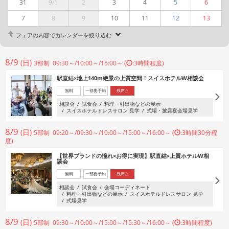
31
9/1
2
3
4
5
6
7
8
9
10
11
12
13
フェアの内容でカレンダーを絞り込む
8/9
(日)
3部制 09:30～/10:00～/15:00～ (
:3時間程度)
駅直結×地上140m絶景の上質空間！スイスホテルW相談会
無料
一部要予約
残席△
相談会
試食会
料理・引出物などの展示
スイスホテルドレスサロン 見学
式場・披露宴会場見学
8/9
(日)
5部制 09:20～/09:30～/10:00～/15:00～/16:00～ (
:3時間30分程
度)
【世界ブランドの憧れ×お得に実現】駅直結×上質ホテルW相
談会
無料
一部要予約
残席△
相談会
試食会
会場コーディネート
料理・引出物などの展示
スイスホテルドレスサロン 見学
式場見学
8/9
(日)
5部制 09:30～/10:00～/15:00～/15:30～/16:00～ (
:3時間程度)