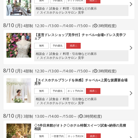
無料
予約優先
ネット予約OK
残席△
相談会
試食会
料理・引出物などの展示
スイスホテルドレスサロン 見学
8/10
(月)
4部制 12:30～/13:00～/14:00～/15:00～ (
:3時間程度)
【直営ドレスショップ見学付】チャペル×会場×ドレス見学フ
ェア
無料
予約優先
残席△
相談会
試食会
料理・引出物などの展示
スイスホテルドレスサロン 見学
8/10
(月)
4部制 12:30～/13:00～/14:00～/15:00～ (
:3時間程度)
【スイスホテルブランドを体感】チャペル×上質な披露宴会場
見学
無料
予約優先
ネット予約OK
残席△
相談会
試食会
料理・引出物などの展示
スイスホテルドレスサロン 見学
8/10
(月)
3部制 13:00～/14:00～/15:00～ (
:3時間程度)
◇1件目来館がオトク◇ホテル特製スイーツ試食×納得の見積
相談
無料
一部要予約
ネット予約OK
残席△