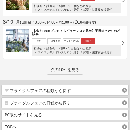
相談会
試食会
料理・引出物などの展示
スイスホテルドレスサロン 見学
式場・披露宴会場見学
8/10
(月)
3部制 13:00～/14:00～/15:00～ (
:3時間程度)
【地上140ｍプレミアムビューフロア見学】平日ゆったりW相
談会
無料
一部要予約
ネット予約OK
残席△
相談会
試食会
料理・引出物などの展示
スイスホテルドレスサロン 見学
式場・披露宴会場見学
次の10件を見る
ブライダルフェアの種類から探す
ブライダルフェアの日程から探す
PC版のサイトを見る
TOPへ