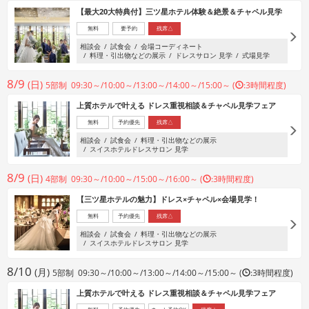
【最大20大特典付】三ツ星ホテル体験＆絶景＆チャペル見学
無料
要予約
残席△
相談会
試食会
会場コーディネート
料理・引出物などの展示
ドレスサロン 見学
式場見学
8/9
(日)
5部制 09:30～/10:00～/13:00～/14:00～/15:00～ (
:3時間程度)
上質ホテルで叶える ドレス重視相談＆チャペル見学フェア
無料
予約優先
残席△
相談会
試食会
料理・引出物などの展示
スイスホテルドレスサロン 見学
8/9
(日)
4部制 09:30～/10:00～/15:00～/16:00～ (
:3時間程度)
【三ツ星ホテルの魅力】ドレス×チャペル×会場見学！
無料
予約優先
残席△
相談会
試食会
料理・引出物などの展示
スイスホテルドレスサロン 見学
8/10
(月)
5部制 09:30～/10:00～/13:00～/14:00～/15:00～ (
:3時間程度)
上質ホテルで叶える ドレス重視相談＆チャペル見学フェア