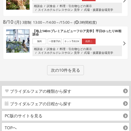
相談会
試食会
料理・引出物などの展示
スイスホテルドレスサロン 見学
式場・披露宴会場見学
8/10
(月)
3部制 13:00～/14:00～/15:00～ (
:3時間程度)
【地上140ｍプレミアムビューフロア見学】平日ゆったりW相
談会
無料
一部要予約
ネット予約OK
残席△
相談会
試食会
料理・引出物などの展示
スイスホテルドレスサロン 見学
式場・披露宴会場見学
次の10件を見る
ブライダルフェアの種類から探す
ブライダルフェアの日程から探す
PC版のサイトを見る
TOPへ