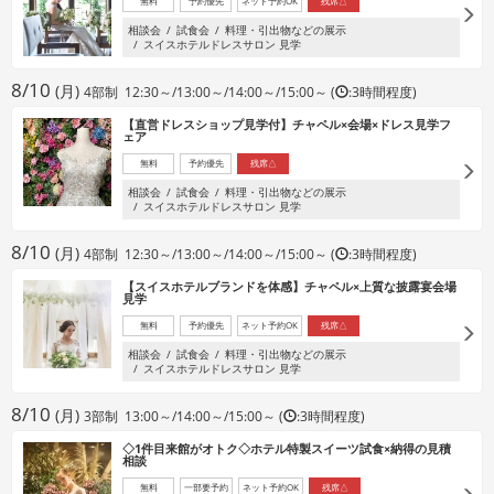
無料
予約優先
ネット予約OK
残席△
相談会
試食会
料理・引出物などの展示
スイスホテルドレスサロン 見学
8/10
(月)
4部制 12:30～/13:00～/14:00～/15:00～ (
:3時間程度)
【直営ドレスショップ見学付】チャペル×会場×ドレス見学フ
ェア
無料
予約優先
残席△
相談会
試食会
料理・引出物などの展示
スイスホテルドレスサロン 見学
8/10
(月)
4部制 12:30～/13:00～/14:00～/15:00～ (
:3時間程度)
【スイスホテルブランドを体感】チャペル×上質な披露宴会場
見学
無料
予約優先
ネット予約OK
残席△
相談会
試食会
料理・引出物などの展示
スイスホテルドレスサロン 見学
8/10
(月)
3部制 13:00～/14:00～/15:00～ (
:3時間程度)
◇1件目来館がオトク◇ホテル特製スイーツ試食×納得の見積
相談
無料
一部要予約
ネット予約OK
残席△