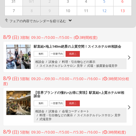
31
9/1
2
3
4
5
6
7
8
9
10
11
12
13
フェアの内容でカレンダーを絞り込む
8/9
(日)
3部制 09:30～/10:00～/15:00～ (
:3時間程度)
駅直結×地上140m絶景の上質空間！スイスホテルW相談会
無料
一部要予約
残席△
相談会
試食会
料理・引出物などの展示
スイスホテルドレスサロン 見学
式場・披露宴会場見学
8/9
(日)
5部制 09:20～/09:30～/10:00～/15:00～/16:00～ (
:3時間30分程
度)
【世界ブランドの憧れ×お得に実現】駅直結×上質ホテルW相
談会
無料
一部要予約
残席△
相談会
試食会
会場コーディネート
料理・引出物などの展示
スイスホテルドレスサロン 見学
式場見学
8/9
(日)
5部制 09:30～/10:00～/15:00～/15:30～/16:00～ (
:3時間程度)