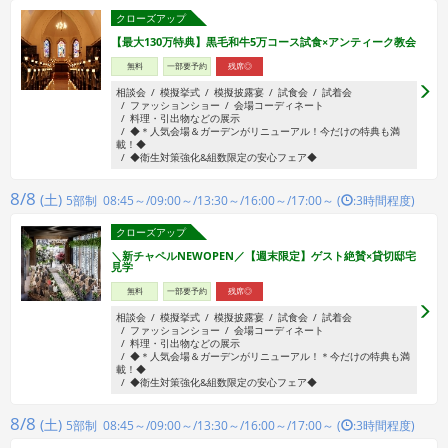
クローズアップ
【最大130万特典】黒毛和牛5万コース試食×アンティーク教会
無料
一部要予約
残席◎
相談会
模擬挙式
模擬披露宴
試食会
試着会
ファッションショー
会場コーディネート
料理・引出物などの展示
◆＊人気会場＆ガーデンがリニューアル！今だけの特典も満
載！◆
◆衛生対策強化&組数限定の安心フェア◆
8/8
(土)
5部制 08:45～/09:00～/13:30～/16:00～/17:00～ (
:3時間程度)
クローズアップ
＼新チャペルNEWOPEN／【週末限定】ゲスト絶賛×貸切邸宅
見学
無料
一部要予約
残席◎
相談会
模擬挙式
模擬披露宴
試食会
試着会
ファッションショー
会場コーディネート
料理・引出物などの展示
◆＊人気会場＆ガーデンがリニューアル！＊今だけの特典も満
載！◆
◆衛生対策強化&組数限定の安心フェア◆
8/8
(土)
5部制 08:45～/09:00～/13:30～/16:00～/17:00～ (
:3時間程度)