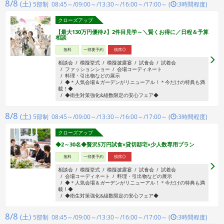
8/8
(土)
5部制 08:45～/09:00～/13:30～/16:00～/17:00～ (
:3時間程度)
クローズアップ
【最大130万円優待♪】2件目見学～＼賢くお得に／日程＆予算
相談
無料
一部要予約
残席◎
相談会
模擬挙式
模擬披露宴
試食会
試着会
ファッションショー
会場コーディネート
料理・引出物などの展示
◆＊人気会場＆ガーデンがリニューアル！＊今だけの特典も満
載！◆
◆衛生対策強化&組数限定の安心フェア◆
8/8
(土)
5部制 08:45～/09:00～/13:30～/16:00～/17:00～ (
:3時間程度)
クローズアップ
◆2～30名◆贅沢5万円試食×貸切邸宅×少人数専用プラン
無料
一部要予約
残席◎
相談会
模擬挙式
模擬披露宴
試食会
試着会
会場コーディネート
料理・引出物などの展示
◆＊人気会場＆ガーデンがリニューアル！＊今だけの特典も満
載！◆
◆衛生対策強化&組数限定の安心フェア◆
8/8
(土)
5部制 08:45～/09:00～/13:30～/16:00～/17:00～ (
:3時間程度)