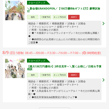
クローズアップ
＼新会場GRANDOPEN／【150万優待&ギフト2万】豪華試食
付
無料
一部要予約
ネット予約OK
残席◎
相談会
模擬挙式
模擬披露宴
試食会
試着会
ファッションショー
会場コーディネート
料理・引出物などの展示
◆＊今春新チャペルグランドオープン！今だけの特典も満載！
◆
◆納得安心のお見積りとおふたりの状況に合わせた時期日程の
ご提案◆
8/9
(日)
5部制 08:45～/09:00～/13:30～/16:00～/17:00～ (
:3時間程度)
クローズアップ
【最大130万円優待♪】2件目見学～＼賢くお得に／日程＆予算
相談
無料
一部要予約
ネット予約OK
残席◎
相談会
模擬挙式
模擬披露宴
試食会
試着会
ファッションショー
会場コーディネート
料理・引出物などの展示
◆＊人気会場＆ガーデンがリニューアル！＊今だけの特典も満
載！◆
◆衛生対策強化&組数限定の安心フェア◆