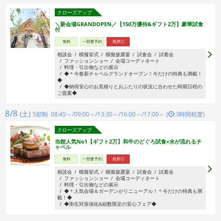
クローズアップ
＼新会場GRANDOPEN／【150万優待&ギフト2万】豪華試食
付
無料
一部要予約
残席◎
相談会
模擬挙式
模擬披露宴
試食会
試着会
ファッションショー
会場コーディネート
料理・引出物などの展示
◆＊今春新チャペルグランドオープン！今だけの特典も満載！
◆
◆納得安心のお見積りとおふたりの状況に合わせた時期日程の
ご提案◆
8/8
(土)
5部制 08:45～/09:00～/13:30～/16:00～/17:00～ (
:3時間程度)
クローズアップ
当館人気No1【ギフト2万】和牛のどぐろ試食×水が流れるチ
ャペル
無料
一部要予約
残席◎
相談会
模擬挙式
模擬披露宴
試食会
試着会
ファッションショー
会場コーディネート
料理・引出物などの展示
◆＊人気会場＆ガーデンがリニューアル！＊今だけの特典も満
載！◆
◆衛生対策強化&組数限定の安心フェア◆