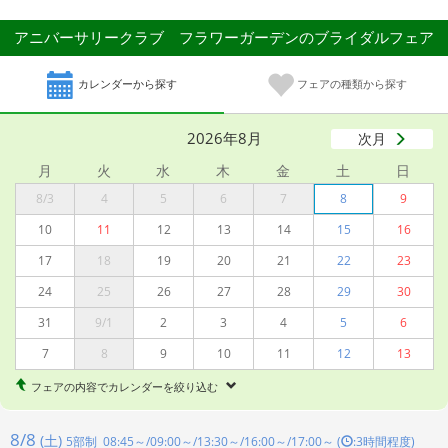
アニバーサリークラブ フラワーガーデンのブライダルフェア
カレンダーから探す
フェアの種類から探す
2026年8月
次月
月
火
水
木
金
土
日
8/3
4
5
6
7
8
9
10
11
12
13
14
15
16
17
18
19
20
21
22
23
24
25
26
27
28
29
30
31
9/1
2
3
4
5
6
7
8
9
10
11
12
13
フェアの内容でカレンダーを絞り込む
8/8
(土)
5部制 08:45～/09:00～/13:30～/16:00～/17:00～ (
:3時間程度)