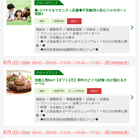
クローズアップ
◆パパママ＆マタニティ応援◆不安解消☆安心フルサポート
相談♪
無料
一部要予約
残席△
相談会
模擬挙式
模擬披露宴
試食会
試着会
ファッションショー
会場コーディネート
料理・引出物などの展示
◆＊人気会場＆ガーデンがリニューアル！＊今だけの特典も満
載！◆
◆衛生対策強化&組数限定の安心フェア◆
8/9
(日)
5部制 08:45～/09:00～/13:30～/16:00～/17:00～ (
:3時間程度)
クローズアップ
当館人気No1【ギフト2万】和牛のどぐろ試食×水が流れるチ
ャペル
無料
一部要予約
ネット予約OK
残席◎
相談会
模擬挙式
模擬披露宴
試食会
試着会
ファッションショー
会場コーディネート
料理・引出物などの展示
◆＊人気会場＆ガーデンがリニューアル！＊今だけの特典も満
載！◆
◆衛生対策強化&組数限定の安心フェア◆
8/9
(日)
5部制 08:45～/09:00～/13:30～/16:00～/17:00～ (
:3時間程度)