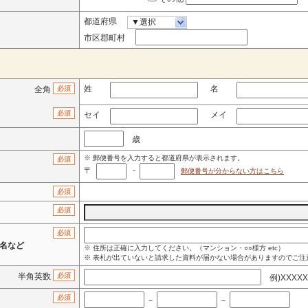
都道府県
▼選択
市区郡町村
姓
名
全角
必須
必須
セイ
メイ
歳
※ 郵便番号を入力すると都道府県が表示されます。
必須
〒
-
郵便番号が分からない方はこちら
必須
必須
必須
名など
※ 住所は正確に入力してください。（マンション・○○様方 etc）
※ 表札が出ていないと請求した資料が届かない場合がありますのでご注
半角英数
必須
例)XXXXXX
必須
－
－