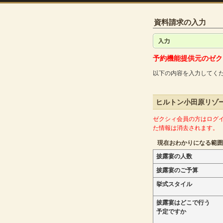
資料請求の入力
予約機能提供元のゼク
以下の内容を入力してく
ヒルトン小田原リゾート＆ス
ゼクシィ会員の方はログ
た情報は消去されます。
現在おわかりになる範囲
披露宴の人数
披露宴のご予算
挙式スタイル
披露宴はどこで行う
予定ですか