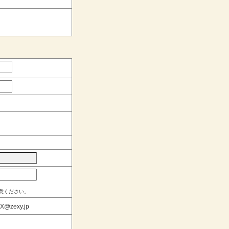
意ください。
@zexy.jp