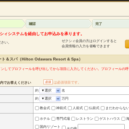
シィシステムを経由してお申込みを承ります。
ゼクシィ会員の方はログインすると
ださい。
会員情報の入力を省略できます
パ（Hilton Odawara Resort & Spa）
インしてプロフィールを呼び出してから項目に入力してください。プロフィールの呼
必須
は必須項目です。
内でお答えください
約
▼選択
名
約
▼選択
万円
教会式
神前式
人前式
仏前式
まだわからな
ホテル
専門式場
レストラン
ゲストハウス
国内リゾート
その他