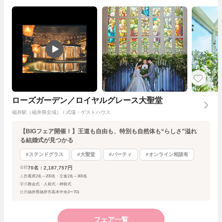
ローズガーデン／ロイヤルグレース大聖堂
福井駅（福井県全域） / 式場・ゲストハウス
【BIGフェア開催！】王道も自由も、特別も自然体も“らしさ”溢れ
る結婚式が見つかる
#ステンドグラス
#大聖堂
#パーティ
#オンライン相談有
70名：2,187,757円
金額
人数
着席2名～200名・立食2名～300名
挙式
教会式・人前式・神前式
住所
福井県福井市高木中央3ー701
フェア一覧