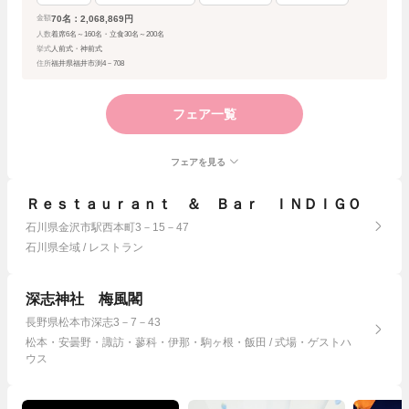
70名：2,068,869円
金額
人数
着席6名～160名・立食30名～200名
挙式
人前式・神前式
住所
福井県福井市渕4－708
フェア一覧
フェアを見る
Ｒｅｓｔａｕｒａｎｔ ＆ Ｂａｒ ＩＮＤＩＧＯ
石川県金沢市駅西本町3－15－47
石川県全域 / レストラン
深志神社 梅風閣
長野県松本市深志3－7－43
松本・安曇野・諏訪・蓼科・伊那・駒ヶ根・飯田 / 式場・ゲストハ
ウス