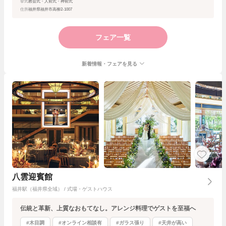
挙式
教会式・人前式・神前式
住所
福井県福井市高柳2-1007
フェア一覧
新着情報・フェアを見る
八雲迎賓館
福井駅（福井県全域） / 式場・ゲストハウス
伝統と革新、上質なおもてなし。アレンジ料理でゲストを至福へ
#木目調
#オンライン相談有
#ガラス張り
#天井が高い