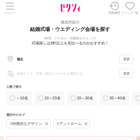
メニュー
閲覧履歴
クリップ一覧
嶺北付近の
結婚式場・ウエディング会場を探す
料理・アクセス・雰囲気をチェック
式場探しは3軒以上を見比べるのがおすすめ！
嶺北
変更
会場タイプ・予算・挙式スタイルから選択する
変更
人数で探す
～10名
10～20名
20～30名
30～40名
選択中のタグ
#特徴的なデザイン
#アットホーム