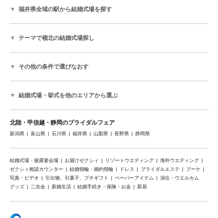
福井県全域の駅から結婚式場を探す
テーマで嶺北の結婚式場探し
その他の条件で選びなおす
結婚式場・挙式を他のエリアから選ぶ
北陸・甲信越・静岡のブライダルフェア
新潟県
富山県
石川県
福井県
山梨県
長野県
静岡県
結婚式場・披露宴会場
お届けゼクシィ
リゾートウエディング
海外ウエディング
ゼクシィ相談カウンター
結婚指輪・婚約指輪
ドレス
ブライダルエステ
ブーケ
写真・ビデオ
引出物、引菓子、プチギフト
ペーパーアイテム
演出・ウエルカム
グッズ
二次会
新婚生活
結婚手続き・保険・お金
新居