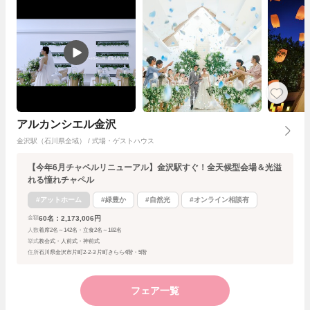
アルカンシエル金沢
金沢駅（石川県全域） / 式場・ゲストハウス
【今年6月チャペルリニューアル】金沢駅すぐ！全天候型会場＆光溢
れる憧れチャペル
#アットホーム
#緑豊か
#自然光
#オンライン相談有
60名：2,173,006円
金額
人数
着席2名～142名・立食2名～182名
挙式
教会式・人前式・神前式
住所
石川県金沢市片町2-2-3 片町きらら4階・5階
フェア一覧