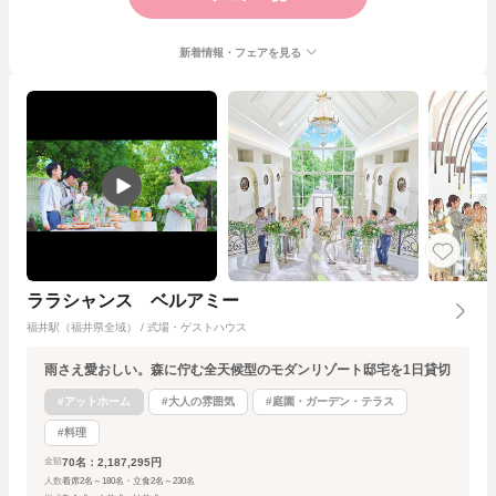
新着情報・フェアを見る
ララシャンス ベルアミー
福井駅（福井県全域） / 式場・ゲストハウス
雨さえ愛おしい。森に佇む全天候型のモダンリゾート邸宅を1日貸切
#アットホーム
#大人の雰囲気
#庭園・ガーデン・テラス
#料理
70名：2,187,295円
金額
人数
着席2名～180名・立食2名～230名