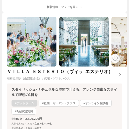
新着情報・フェアを見る
ＶＩＬＬＡ ＥＳＴＥＲＩＯ（ヴィラ エステリオ）
石和温泉駅（山梨県全域） / 式場・ゲストハウス
スタイリッシュ×ナチュラルな空間で叶える、アレンジ自由なスタイ
ルで理想の1日を
#アットホーム
#庭園・ガーデン・テラス
#オンライン相談有
#1組限定貸切
80名：2,460,260円
金額
人数
着席2名～130名・立食10名～200名
挙式
教会式・人前式・神前式