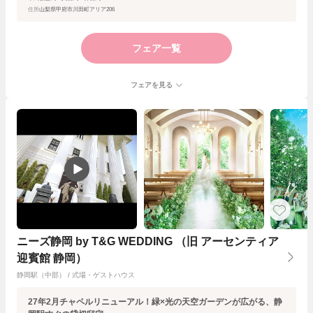
住所
山梨県甲府市川田町アリア206
フェア一覧
フェアを見る
ニーズ静岡 by T&G WEDDING （旧 アーセンティア
迎賓館 静岡）
静岡駅（中部） / 式場・ゲストハウス
27年2月チャペルリニューアル！緑×光の天空ガーデンが広がる、静