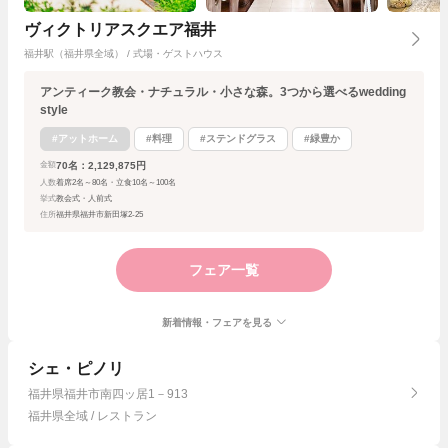
ヴィクトリアスクエア福井
福井駅（福井県全域） / 式場・ゲストハウス
アンティーク教会・ナチュラル・小さな森。3つから選べるwedding
style
#アットホーム
#料理
#ステンドグラス
#緑豊か
70名：2,129,875円
金額
人数
着席2名～80名・立食10名～100名
挙式
教会式・人前式
住所
福井県福井市新田塚2-25
フェア一覧
新着情報・フェアを見る
シェ・ピノリ
福井県福井市南四ッ居1－913
福井県全域 / レストラン