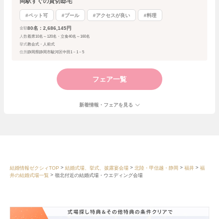
岡駅すぐの貸切邸宅
#ペット可
#プール
#アクセスが良い
#料理
80名：2,686,145円
金額
人数
着席10名～120名・立食40名～160名
挙式
教会式・人前式
住所
静岡県静岡市駿河区中田1－1－5
フェア一覧
新着情報・フェアを見る
結婚情報ゼクシィTOP
結婚式場、挙式、披露宴会場
北陸・甲信越・静岡
福井
福
井の結婚式場一覧
嶺北付近の結婚式場・ウエディング会場