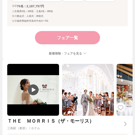
70名：2,187,757円
金額
人数
着席2名～200名・立食2名～300名
挙式
教会式・人前式・神前式
住所
福井県福井市高木中央3ー701
フェア一覧
新着情報・フェアを見る
ＴＨＥ ＭＯＲＲＩＳ（ザ・モーリス）
三島駅（東部） / ホテル