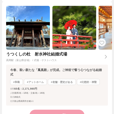
うつくしの杜 射水神社結婚式場
高岡駅（富山県全域） / 式場・ゲストハウス
今春、装い新たな「鳳凰殿」が完成。ご神前で誓う心つながる結婚
式
#和装
#アットホーム
#老舗・歴史がある
#幻想的・神聖
60名：2,171,980円
金額
人数
着席2名～120名・立食2名～140名
挙式
神前式
住所
富山県高岡市古城1-1