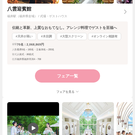
八雲迎賓館
福井駅（福井県全域） / 式場・ゲストハウス
伝統と革新、上質なおもてなし。アレンジ料理でゲストを至福へ
#天井が高い
#木目調
#大型スクリーン
#オンライン相談有
70名：2,068,869円
金額
人数
着席6名～160名・立食30名～200名
挙式
人前式・神前式
住所
福井県福井市渕4－708
フェア一覧
フェアを見る