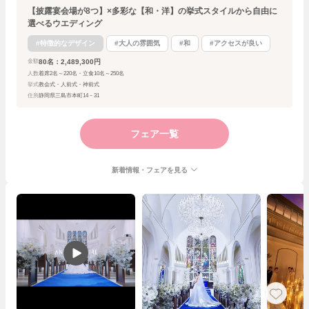
【披露宴会場が8つ】×多彩な【和・洋】の挙式スタイルから自由に
選べるウエディング
#特徴的なデザイン
#大人の雰囲気
#和
#アクセスが良い
80名：2,489,300円
金額
人数
着席2名～220名・立食10名～250名
挙式
教会式・人前式・神前式
住所
静岡県三島市本町14－31
フェア一覧
新着情報・フェアを見る