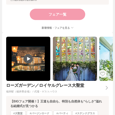
住所
福井県福井市新田塚2-25
フェア一覧
新着情報・フェアを見る
ローズガーデン／ロイヤルグレース大聖堂
福井駅（福井県全域） / 式場・ゲストハウス
【BIGフェア開催！】王道も自由も、特別も自然体も“らしさ”溢れ
る結婚式が見つかる
#大聖堂
#バージンロード
#パーティ
#ステンドグラス