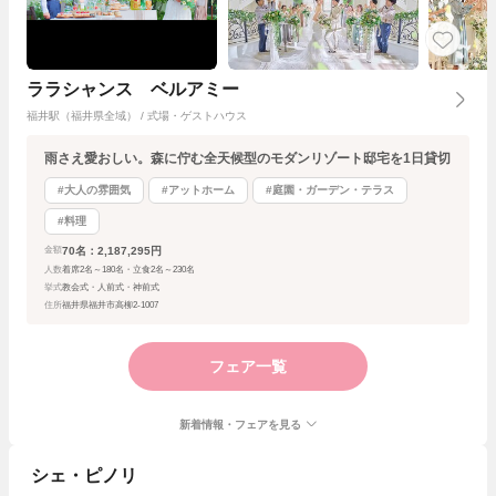
ララシャンス ベルアミー
福井駅（福井県全域） / 式場・ゲストハウス
雨さえ愛おしい。森に佇む全天候型のモダンリゾート邸宅を1日貸切
#大人の雰囲気
#アットホーム
#庭園・ガーデン・テラス
#料理
70名：2,187,295円
金額
人数
着席2名～180名・立食2名～230名
挙式
教会式・人前式・神前式
住所
福井県福井市高柳2-1007
フェア一覧
新着情報・フェアを見る
シェ・ピノリ