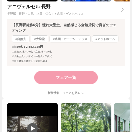
アニヴェルセル 長野
長野駅（長野・白馬・上田・佐久） / 式場・ゲストハウス
【長野駅徒歩6分】憧れ大聖堂。自然感じる全館貸切で寛ぎのウエ
ディング
#自然光
#大聖堂
#庭園・ガーデン・テラス
#アットホーム
80名：2,583,625円
金額
人数
着席2名～140名・立食2名～200名
挙式
教会式・人前式・神前式・仏前式
住所
長野県長野市上千歳町1148-1
フェア一覧
新着情報・フェアを見る