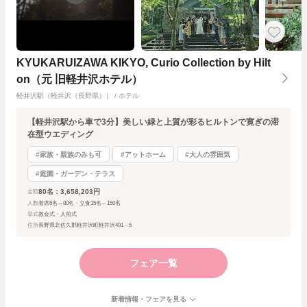
KYUKARUIZAWA KIKYO, Curio Collection by Hilt
on（元 旧軽井沢ホテル）
軽井沢駅（軽井沢（長野県）） / ホテル
【軽井沢駅から車で3分】美しい緑と上質が彩るヒルトンで寛ぎの滞
在型ウエディング
#家族・親族のみも可
#アットホーム
#大人の雰囲気
#庭園・ガーデン・テラス
80名：3,658,203円
金額
人数
着席6名～80名・立食15名～150名
挙式
教会式・人前式
住所
長野県北佐久郡軽井沢町軽井沢491－5
フェア一覧
新着情報・フェアを見る