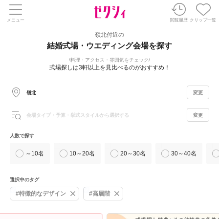
メニュー
閲覧履歴
クリップ一覧
嶺北付近の
結婚式場・ウエディング会場を探す
料理・アクセス・雰囲気をチェック
式場探しは3軒以上を見比べるのがおすすめ！
嶺北
変更
会場タイプ・予算・挙式スタイルから選択する
変更
人数で探す
～10名
10～20名
20～30名
30～40名
選択中のタグ
#特徴的なデザイン
#高層階