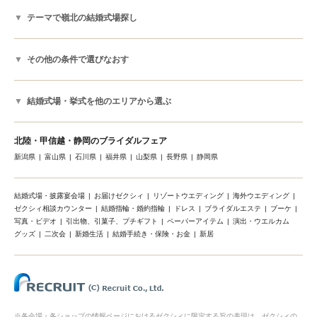
テーマで嶺北の結婚式場探し
その他の条件で選びなおす
結婚式場・挙式を他のエリアから選ぶ
北陸・甲信越・静岡のブライダルフェア
新潟県
富山県
石川県
福井県
山梨県
長野県
静岡県
結婚式場・披露宴会場
お届けゼクシィ
リゾートウエディング
海外ウエディング
ゼクシィ相談カウンター
結婚指輪・婚約指輪
ドレス
ブライダルエステ
ブーケ
写真・ビデオ
引出物、引菓子、プチギフト
ペーパーアイテム
演出・ウエルカム
グッズ
二次会
新婚生活
結婚手続き・保険・お金
新居
※各会場・各ショップの情報ページにおけるゼクシィに限定する旨の表現は、ゼクシィの