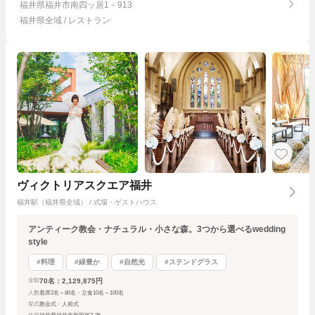
福井県福井市南四ッ居1－913
福井県全域 / レストラン
ヴィクトリアスクエア福井
福井駅（福井県全域） / 式場・ゲストハウス
アンティーク教会・ナチュラル・小さな森。3つから選べるwedding
style
#料理
#緑豊か
#自然光
#ステンドグラス
70名：2,129,875円
金額
人数
着席2名～80名・立食10名～100名
挙式
教会式・人前式