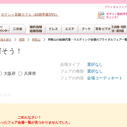
ブライダルフェア
ゼクシィ花嫁カフェ（結婚準備SNS）
会場を探す
関西
和歌山
和歌山の結婚式場・ウエディング会場のブライダルフェア一
探そう！
会場タイプ
選択なし
フェアの種類
選択なし
大阪府
兵庫県
フェアの内容
会場コーディネート
み表示
ごめんなさい！
あったフェア会場一覧が見つかりませんでした。