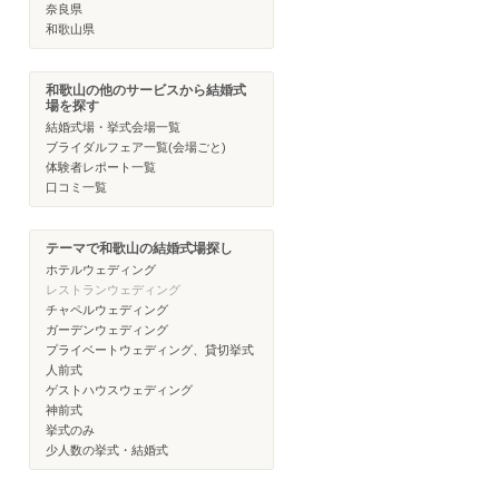
奈良県
和歌山県
和歌山の他のサービスから結婚式
場を探す
結婚式場・挙式会場一覧
ブライダルフェア一覧(会場ごと)
体験者レポート一覧
口コミ一覧
テーマで和歌山の結婚式場探し
ホテルウェディング
レストランウェディング
チャペルウェディング
ガーデンウェディング
プライベートウェディング、貸切挙式
人前式
ゲストハウスウェディング
神前式
挙式のみ
少人数の挙式・結婚式