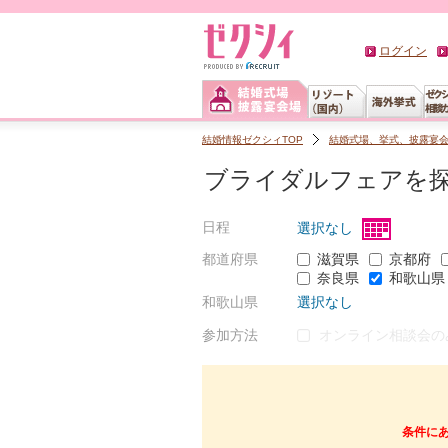
ログイン
結婚情報ゼクシィTOP
結婚式場、挙式、披露宴
ブライダルフェアを
日程
選択なし
都道府県
滋賀県
京都府
奈良県
和歌山県
和歌山県
選択なし
参加方法
オンライン相談会の
条件に