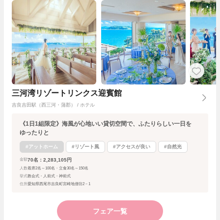
三河湾リゾートリンクス迎賓館
吉良吉田駅（西三河・蒲郡） / ホテル
《1日1組限定》海風が心地いい貸切空間で、ふたりらしい一日を
ゆったりと
#アットホーム
#リゾート風
#アクセスが良い
#自然光
70名：2,283,105円
金額
人数
着席2名～100名・立食30名～150名
挙式
教会式・人前式・神前式
住所
愛知県西尾市吉良町宮崎地僧坊2－1
フェア一覧