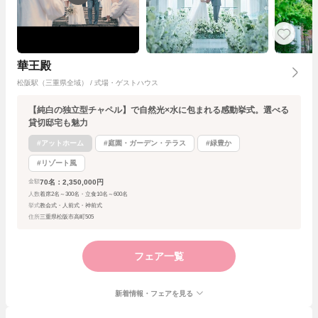
華王殿
松阪駅（三重県全域） / 式場・ゲストハウス
【純白の独立型チャペル】で自然光×水に包まれる感動挙式。選べる
貸切邸宅も魅力
#アットホーム
#庭園・ガーデン・テラス
#緑豊か
#リゾート風
70名：2,350,000円
金額
人数
着席2名～300名・立食10名～600名
挙式
教会式・人前式・神前式
住所
三重県松阪市高町505
フェア一覧
新着情報・フェアを見る