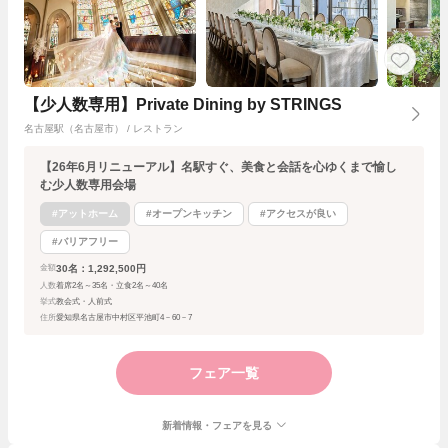
【少人数専用】Private Dining by STRINGS
名古屋駅（名古屋市） / レストラン
【26年6月リニューアル】名駅すぐ、美食と会話を心ゆくまで愉し
む少人数専用会場
#アットホーム
#オープンキッチン
#アクセスが良い
#バリアフリー
30名：1,292,500円
金額
人数
着席2名～35名・立食2名～40名
挙式
教会式・人前式
住所
愛知県名古屋市中村区平池町4－60－7
フェア一覧
新着情報・フェアを見る