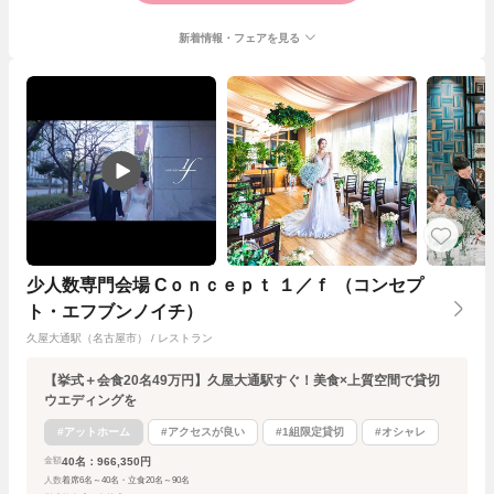
新着情報・フェアを見る
少人数専門会場 Cｏｎｃｅｐｔ １／ｆ （コンセプ
ト・エフブンノイチ）
久屋大通駅（名古屋市） / レストラン
【挙式＋会食20名49万円】久屋大通駅すぐ！美食×上質空間で貸切
ウエディングを
#アットホーム
#アクセスが良い
#1組限定貸切
#オシャレ
40名：966,350円
金額
人数
着席6名～40名・立食20名～90名