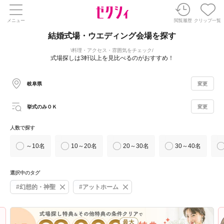
メニュー
閲覧履歴
クリップ一覧
結婚式場・ウエディング会場を探す
料理・アクセス・雰囲気をチェック
式場探しは3軒以上を見比べるのがおすすめ！
岐阜県
変更
挙式のみＯＫ
変更
人数で探す
～10名
10～20名
20～30名
30～40名
選択中のタグ
#幻想的・神聖
#アットホーム