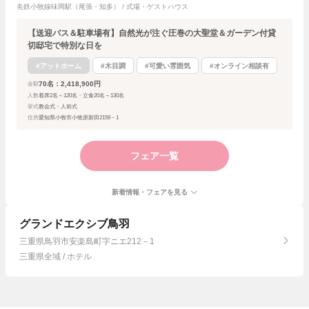
名鉄小牧線味岡駅（尾張・知多） / 式場・ゲストハウス
【送迎バス＆駐車場有】自然光が注ぐ圧巻の大聖堂＆ガーデン付貸
切邸宅で特別な日を
#アットホーム
#木目調
#可愛い雰囲気
#オンライン相談有
70名：2,418,900円
金額
人数
着席2名～120名・立食20名～130名
挙式
教会式・人前式
住所
愛知県小牧市小牧原新田2159－1
フェア一覧
新着情報・フェアを見る
グランドエクシブ鳥羽
三重県鳥羽市安楽島町字ニエ212－1
三重県全域 / ホテル